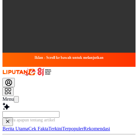
Iklan - Scroll ke bawah untuk melanjutkan
Menu
Tanya apapun tentang artikel ini...
Berita Utama
Cek Fakta
Terkini
Terpopuler
Rekomendasi