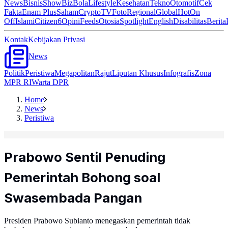
News
Bisnis
ShowBiz
Bola
Lifestyle
Kesehatan
Tekno
Otomotif
Cek
Fakta
Enam Plus
Saham
Crypto
TV
Foto
Regional
Global
Hot
On
Off
Islami
Citizen6
Opini
Feeds
Otosia
Spotlight
English
Disabilitas
Berita
Kontak
Kebijakan Privasi
News
Politik
Peristiwa
Megapolitan
Rajut
Liputan Khusus
Infografis
Zona
MPR RI
Warta DPR
Home
News
Peristiwa
Prabowo Sentil Penuding
Pemerintah Bohong soal
Swasembada Pangan
Presiden Prabowo Subianto menegaskan pemerintah tidak