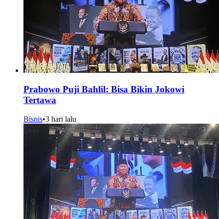
Prabowo Puji Bahlil: Bisa Bikin Jokowi
Tertawa
Bisnis
•
3 hari lalu