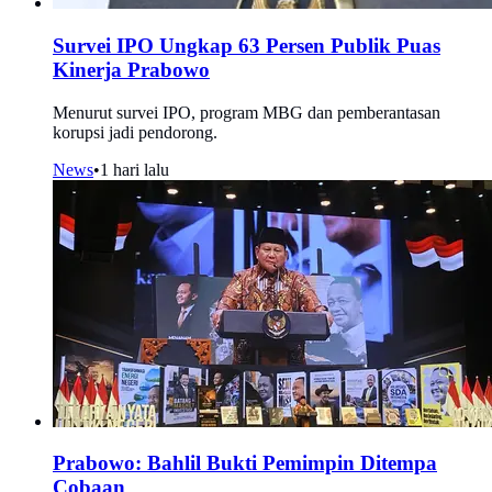
Survei IPO Ungkap 63 Persen Publik Puas
Kinerja Prabowo
Menurut survei IPO, program MBG dan pemberantasan
korupsi jadi pendorong.
News
•
1 hari lalu
Prabowo: Bahlil Bukti Pemimpin Ditempa
Cobaan