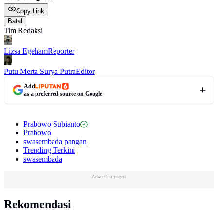
Copy Link
Batal
Tim Redaksi
Lizsa Egeham
Reporter
Putu Merta Surya Putra
Editor
Add
as a preferred source on Google
Prabowo Subianto
Prabowo
swasembada pangan
Trending Terkini
swasembada
Advertisement
Rekomendasi