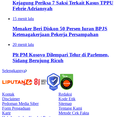
Kejagung Periksa 7 Saksi Terkait Kasus TPPU
Febrie Adriansyah
15 menit lalu
Menaker Beri Diskon 50 Persen Iuran BPJS
Ketenagakerjaan Pekerja Persampahan
20 menit lalu
Plt PM Kosovo Dilempari Telur di Parlemen,
Sidang Berujung Ricuh
Selengkapnya
Kontak
Redaksi
Disclaimer
Kode Etik
Pedoman Media Siber
Sitemap
Form Pengaduan
Tentang Kami
Karir
Metode Cek Fakta