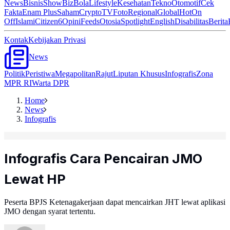
News
Bisnis
ShowBiz
Bola
Lifestyle
Kesehatan
Tekno
Otomotif
Cek
Fakta
Enam Plus
Saham
Crypto
TV
Foto
Regional
Global
Hot
On
Off
Islami
Citizen6
Opini
Feeds
Otosia
Spotlight
English
Disabilitas
Berita
Kontak
Kebijakan Privasi
News
Politik
Peristiwa
Megapolitan
Rajut
Liputan Khusus
Infografis
Zona
MPR RI
Warta DPR
Home
News
Infografis
Infografis Cara Pencairan JMO
Lewat HP
Peserta BPJS Ketenagakerjaan dapat mencairkan JHT lewat aplikasi
JMO dengan syarat tertentu.