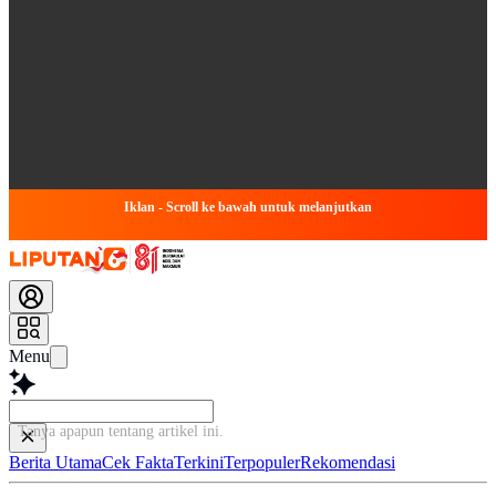
Iklan - Scroll ke bawah untuk melanjutkan
Menu
Tanya apapun tentang artikel ini...
Berita Utama
Cek Fakta
Terkini
Terpopuler
Rekomendasi