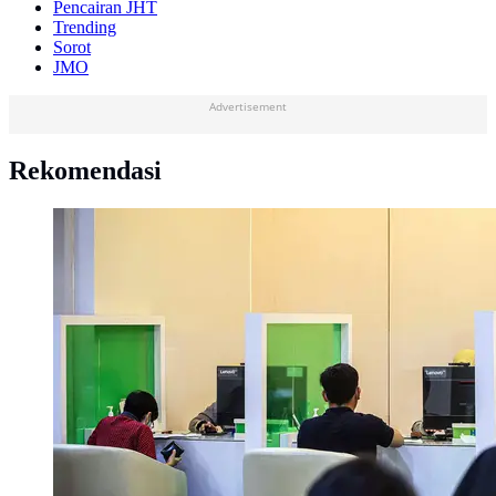
Pencairan JHT
Trending
Sorot
JMO
Advertisement
Rekomendasi