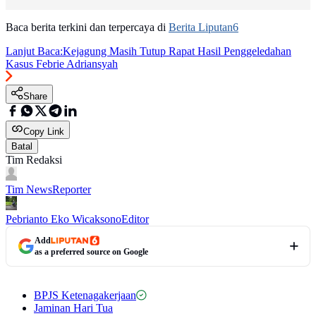
Baca berita terkini dan terpercaya di
Berita Liputan6
Lanjut Baca:
Kejagung Masih Tutup Rapat Hasil Penggeledahan
Kasus Febrie Adriansyah
Share
Copy Link
Batal
Tim Redaksi
Tim News
Reporter
Pebrianto Eko Wicaksono
Editor
Add
as a preferred source on Google
BPJS Ketenagakerjaan
Jaminan Hari Tua