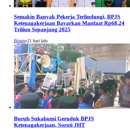
Semakin Banyak Pekerja Terlindungi, BPJS
Ketenagakerjaan Bayarkan Manfaat Rp68,24
Triliun Sepanjang 2025
Bisnis
•
21 hari lalu
Buruh Sukabumi Geruduk BPJS
Ketenagakerjaan, Soroti JHT