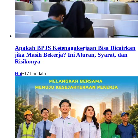
Apakah BPJS Ketenagakerjaan Bisa Dicairkan
jika Masih Bekerja? Ini Aturan, Syarat, dan
Risikonya
Hot
•
17 hari lalu