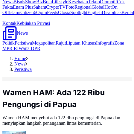
News
Bisnis
ShowBiz
Bola
Lifestyle
Kesehatan
Tekno
Otomotif
Cek
Fakta
Enam Plus
Saham
Crypto
TV
Foto
Regional
Global
Hot
On
Off
Islami
Citizen6
Opini
Feeds
Otosia
Spotlight
English
Disabilitas
Berita
Kontak
Kebijakan Privasi
News
Politik
Peristiwa
Megapolitan
Rajut
Liputan Khusus
Infografis
Zona
MPR RI
Warta DPR
Home
News
Peristiwa
Wamen HAM: Ada 122 Ribu
Pengungsi di Papua
Wamen HAM menyebut ada 122 ribu pengungsi di Papua dan
menyiapkan langkah penanganan lintas kementerian.