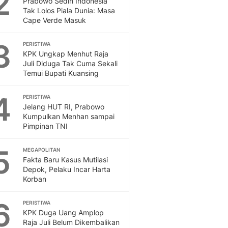
2
Prabowo Sedih Indonesia
Sport
Tak Lolos Piala Dunia: Masa
Berita Bola Terkini, Ja
Cape Verde Masuk
Klasemen, Hasil Liga
3
PERISTIWA
KPK Ungkap Menhut Raja
Juli Diduga Tak Cuma Sekali
Temui Bupati Kuansing
4
PERISTIWA
Jelang HUT RI, Prabowo
Kumpulkan Menhan sampai
Pimpinan TNI
5
MEGAPOLITAN
Fakta Baru Kasus Mutilasi
Depok, Pelaku Incar Harta
Korban
6
PERISTIWA
KPK Duga Uang Amplop
Raja Juli Belum Dikembalikan