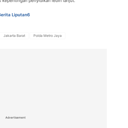
 kepentingan penyidikan lebih lanjut.
Berita Liputan6
Jakarta Barat
Polda Metro Jaya
Advertisement