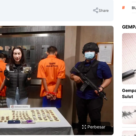
#
B
Share
GEMPA
Copy Link
Gempa
Sulut
Perbesar