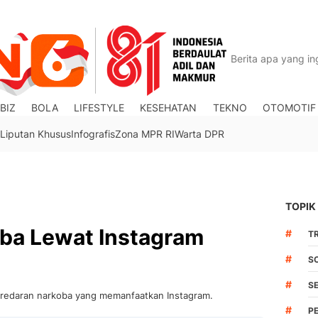
BIZ
BOLA
LIFESTYLE
KESEHATAN
TEKNO
OTOMOTIF
Liputan Khusus
Infografis
Zona MPR RI
Warta DPR
TOPIK
ba Lewat Instagram
#
TR
#
S
#
S
redaran narkoba yang memanfaatkan Instagram.
#
P