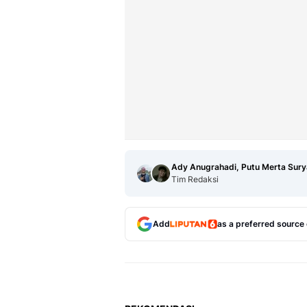
Ady Anugrahadi, Putu Merta Sury
Tim Redaksi
Add
as a preferred source