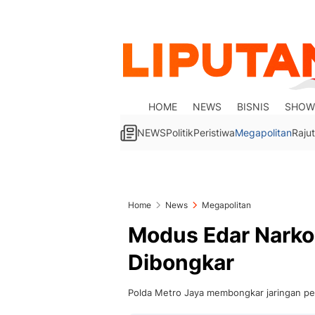
HOME
NEWS
BISNIS
SHOW
NEWS
Politik
Peristiwa
Megapolitan
Rajut
Home
News
Megapolitan
Modus Edar Narko
Dibongkar
Polda Metro Jaya membongkar jaringan pe