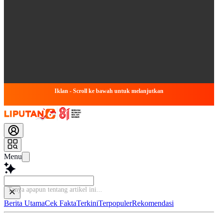
Iklan - Scroll ke bawah untuk melanjutkan
Menu
Tanya apapun tent
Berita Utama
Cek Fakta
Terkini
Terpopuler
Rekomendasi