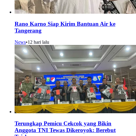
Rano Karno Siap Kirim Bantuan Air ke
Tangerang
News
•
12 hari lalu
Terungkap Pemicu Cekcok yang Bikin
Anggota TNI Tewas Dikeroyok: Berebut