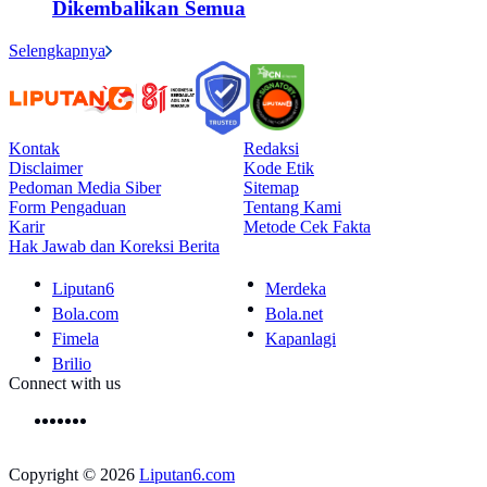
Dikembalikan Semua
Selengkapnya
Kontak
Redaksi
Disclaimer
Kode Etik
Pedoman Media Siber
Sitemap
Form Pengaduan
Tentang Kami
Karir
Metode Cek Fakta
Hak Jawab dan Koreksi Berita
Liputan6
Merdeka
Bola.com
Bola.net
Fimela
Kapanlagi
Brilio
Connect with us
Copyright © 2026
Liputan6.com