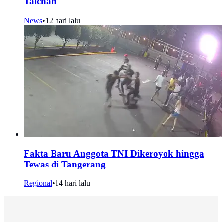
Taichan
News
•
12 hari lalu
Fakta Baru Anggota TNI Dikeroyok hingga
Tewas di Tangerang
Regional
•
14 hari lalu