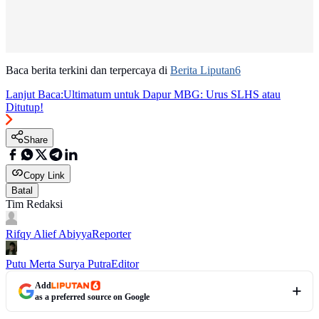
Baca berita terkini dan terpercaya di
Berita Liputan6
Lanjut Baca:
Ultimatum untuk Dapur MBG: Urus SLHS atau
Ditutup!
Share
Copy Link
Batal
Tim Redaksi
Rifqy Alief Abiyya
Reporter
Putu Merta Surya Putra
Editor
Add
as a preferred source on Google