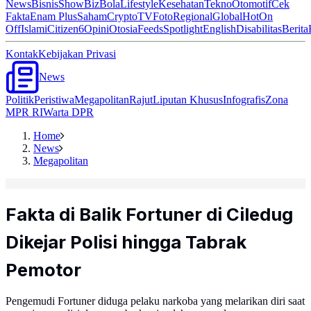
News
Bisnis
ShowBiz
Bola
Lifestyle
Kesehatan
Tekno
Otomotif
Cek
Fakta
Enam Plus
Saham
Crypto
TV
Foto
Regional
Global
Hot
On
Off
Islami
Citizen6
Opini
Otosia
Feeds
Spotlight
English
Disabilitas
Berita
Kontak
Kebijakan Privasi
News
Politik
Peristiwa
Megapolitan
Rajut
Liputan Khusus
Infografis
Zona
MPR RI
Warta DPR
Home
News
Megapolitan
Fakta di Balik Fortuner di Ciledug
Dikejar Polisi hingga Tabrak
Pemotor
Pengemudi Fortuner diduga pelaku narkoba yang melarikan diri saat