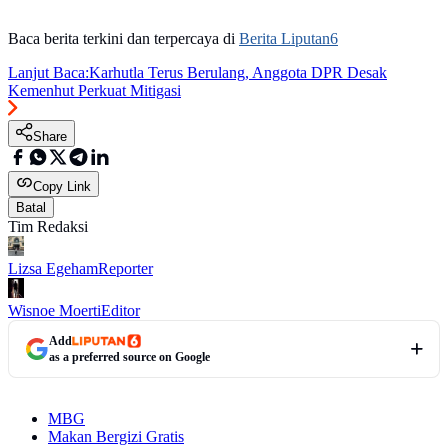
Baca berita terkini dan terpercaya di
Berita Liputan6
Lanjut Baca:
Karhutla Terus Berulang, Anggota DPR Desak
Kemenhut Perkuat Mitigasi
Share
Copy Link
Batal
Tim Redaksi
Lizsa Egeham
Reporter
Wisnoe Moerti
Editor
Add
as a preferred source on Google
MBG
Makan Bergizi Gratis