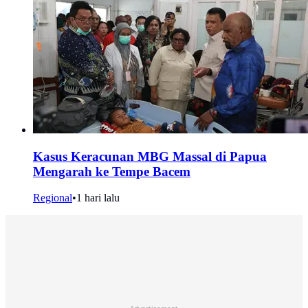
Kasus Keracunan MBG Massal di Papua
Mengarah ke Tempe Bacem
Regional
•
1 hari lalu