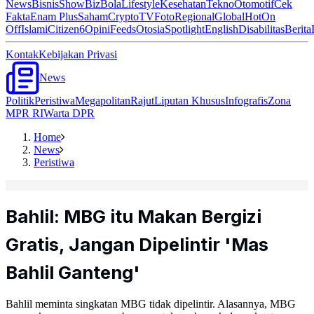
News
Bisnis
ShowBiz
Bola
Lifestyle
Kesehatan
Tekno
Otomotif
Cek
Fakta
Enam Plus
Saham
Crypto
TV
Foto
Regional
Global
Hot
On
Off
Islami
Citizen6
Opini
Feeds
Otosia
Spotlight
English
Disabilitas
Berita
Kontak
Kebijakan Privasi
News
Politik
Peristiwa
Megapolitan
Rajut
Liputan Khusus
Infografis
Zona
MPR RI
Warta DPR
Home
News
Peristiwa
Bahlil: MBG itu Makan Bergizi
Gratis, Jangan Dipelintir 'Mas
Bahlil Ganteng'
Bahlil meminta singkatan MBG tidak dipelintir. Alasannya, MBG