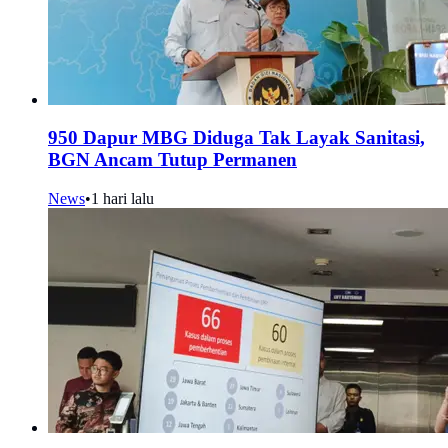
950 Dapur MBG Diduga Tak Layak Sanitasi,
BGN Ancam Tutup Permanen
News
•
1 hari lalu