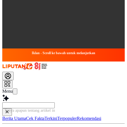
Iklan - Scroll ke bawah untuk melanjutkan
Menu
Tanya apapun tentang artikel ini...
Berita Utama
Cek Fakta
Terkini
Terpopuler
Rekomendasi