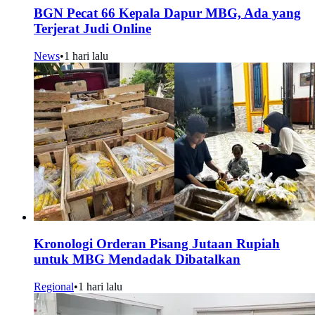
BGN Pecat 66 Kepala Dapur MBG, Ada yang
Terjerat Judi Online
News
•
1 hari lalu
Kronologi Orderan Pisang Jutaan Rupiah
untuk MBG Mendadak Dibatalkan
Regional
•
1 hari lalu