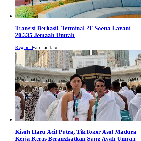
Transisi Berhasil, Terminal 2F Soetta Layani
20.335 Jemaah Umrah
Regional
•
25 hari lalu
Kisah Haru Acil Putra, TikToker Asal Madura
Kerja Keras Berangkatkan Sang Ayah Umrah