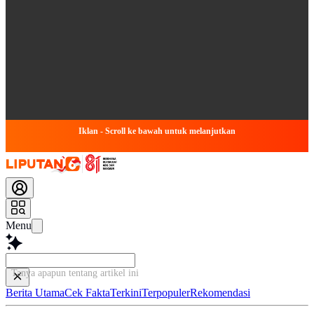
Iklan - Scroll ke bawah untuk melanjutkan
Menu
Tanya apapun tentang artikel ini...
Berita Utama
Cek Fakta
Terkini
Terpopuler
Rekomendasi