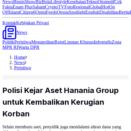
News
Bisnis
ShowBiz
Bola
Lifestyle
Kesehatan
Tekno
Otomotif
Cek
Fakta
Enam Plus
Saham
Crypto
TV
Foto
Regional
Global
Hot
On
Off
Islami
Citizen6
Opini
Feeds
Otosia
Spotlight
English
Disabilitas
Berita
Kontak
Kebijakan Privasi
News
Politik
Peristiwa
Megapolitan
Rajut
Liputan Khusus
Infografis
Zona
MPR RI
Warta DPR
Home
News
Peristiwa
Polisi Kejar Aset Hanania Group
untuk Kembalikan Kerugian
Korban
Selain memburu aset, penyidik juga mendalami aliran dana yang