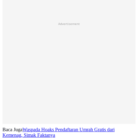
Advertisement
Baca Juga
Waspada Hoaks Pendaftaran Umrah Gratis dari
Kemenag, Simak Faktanya