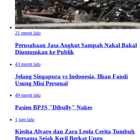
21 menit lalu
Perusahaan Jasa Angkut Sampah Nakal Bakal
Diumumkan ke Publik
43 menit lalu
Jelang Singapura vs Indonesia, Ilhan Fandi
Usung Misi Personal
49 menit lalu
Pasien BPJS "Dibully" Nakes
1 jam lalu
Kiesha Alvaro dan Zara Leola Cerita Tumbuh
Bersama Sejak Kecil Berkat Ungu