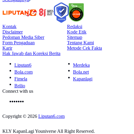
Kontak
Redaksi
Disclaimer
Kode Etik
Pedoman Media Siber
Sitemap
Form Pengaduan
Tentang Kami
Karir
Metode Cek Fakta
Hak Jawab dan Koreksi Berita
Liputan6
Merdeka
Bola.com
Bola.net
Fimela
Kapanlagi
Brilio
Connect with us
Copyright © 2026
Liputan6.com
KLY KapanLagi Youniverse All Right Reserved.