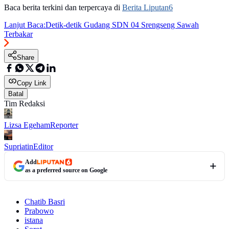
Baca berita terkini dan terpercaya di
Berita Liputan6
Lanjut Baca:
Detik-detik Gudang SDN 04 Srengseng Sawah
Terbakar
Share
Copy Link
Batal
Tim Redaksi
Lizsa Egeham
Reporter
Supriatin
Editor
Add
as a preferred source on Google
Chatib Basri
Prabowo
istana