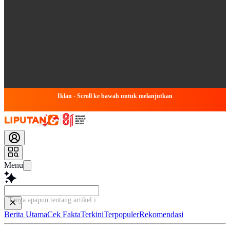
Iklan - Scroll ke bawah untuk melanjutkan
Menu
Tanya apapun tentang artikel ini...
Berita Utama
Cek Fakta
Terkini
Terpopuler
Rekomendasi