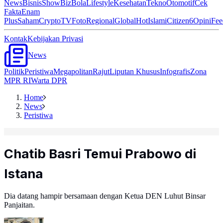
News
Bisnis
ShowBiz
Bola
Lifestyle
Kesehatan
Tekno
Otomotif
Cek
Fakta
Enam
Plus
Saham
Crypto
TV
Foto
Regional
Global
Hot
Islami
Citizen6
Opini
Fee
Kontak
Kebijakan Privasi
News
Politik
Peristiwa
Megapolitan
Rajut
Liputan Khusus
Infografis
Zona
MPR RI
Warta DPR
Home
News
Peristiwa
Chatib Basri Temui Prabowo di
Istana
Dia datang hampir bersamaan dengan Ketua DEN Luhut Binsar
Panjaitan.