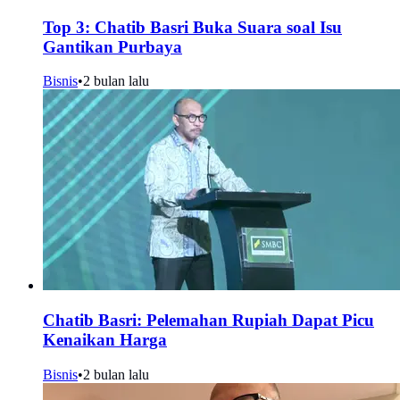
Top 3: Chatib Basri Buka Suara soal Isu
Gantikan Purbaya
Bisnis
•
2 bulan lalu
Chatib Basri: Pelemahan Rupiah Dapat Picu
Kenaikan Harga
Bisnis
•
2 bulan lalu