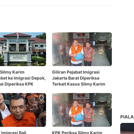
Silmy Karim
Giliran Pejabat Imigrasi
et ke Imigrasi Depok,
Jakarta Barat Diperiksa
i Diperiksa KPK
Terkait Kasus Silmy Karim
PIALA
 Imigrasi Bali
KPK Periksa Silmy Karim,