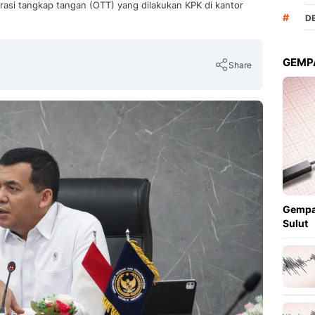
rasi tangkap tangan (OTT) yang dilakukan KPK di kantor
#
D
GEMPA
Share
Copy Link
Gempa
Sulut