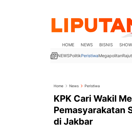
HOME
NEWS
BISNIS
SHOW
NEWS
Politik
Peristiwa
Megapolitan
Rajut
Home
News
Peristiwa
KPK Cari Wakil Me
Pemasyarakatan Si
di Jakbar