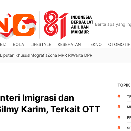
BIZ
BOLA
LIFESTYLE
KESEHATAN
TEKNO
OTOMOTIF
Liputan Khusus
Infografis
Zona MPR RI
Warta DPR
TOPIK
nteri Imigrasi dan
#
TR
lmy Karim, Terkait OTT
#
M
#
P
#
S