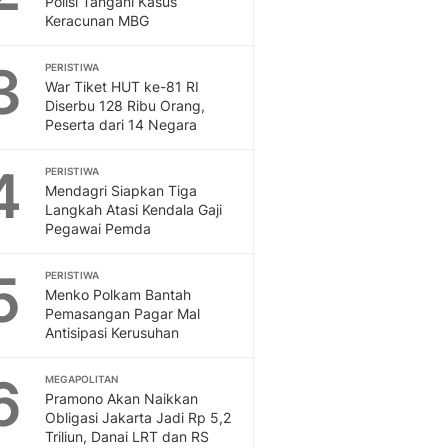
Polisi Tangani Kasus
Sport
Keracunan MBG
Berita Bola Terkini, Ja
Klasemen, Hasil Liga
3
PERISTIWA
War Tiket HUT ke-81 RI
Diserbu 128 Ribu Orang,
Peserta dari 14 Negara
4
PERISTIWA
Mendagri Siapkan Tiga
Langkah Atasi Kendala Gaji
Pegawai Pemda
5
PERISTIWA
Menko Polkam Bantah
Pemasangan Pagar Mal
Antisipasi Kerusuhan
6
MEGAPOLITAN
Pramono Akan Naikkan
Obligasi Jakarta Jadi Rp 5,2
Triliun, Danai LRT dan RS