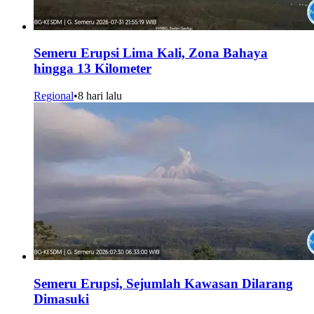
Semeru Erupsi Lima Kali, Zona Bahaya
hingga 13 Kilometer
Regional
•
8 hari lalu
Semeru Erupsi, Sejumlah Kawasan Dilarang
Dimasuki