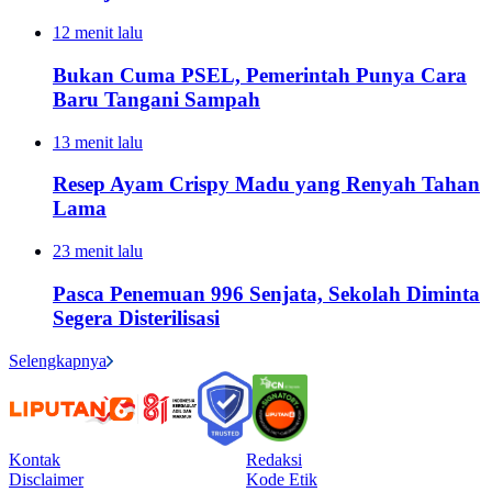
12 menit lalu
Bukan Cuma PSEL, Pemerintah Punya Cara
Baru Tangani Sampah
13 menit lalu
Resep Ayam Crispy Madu yang Renyah Tahan
Lama
23 menit lalu
Pasca Penemuan 996 Senjata, Sekolah Diminta
Segera Disterilisasi
Selengkapnya
Kontak
Redaksi
Disclaimer
Kode Etik