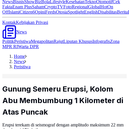
News
Bisnis
ShowBiz
Bola
Lifestyle
Kesehatan
Tekno
Otomotif
Cek
Fakta
Enam Plus
Saham
Crypto
TV
Foto
Regional
Global
Hot
On
Off
Islami
Citizen6
Opini
Feeds
Otosia
Spotlight
English
Disabilitas
Berita
Kontak
Kebijakan Privasi
News
Politik
Peristiwa
Megapolitan
Rajut
Liputan Khusus
Infografis
Zona
MPR RI
Warta DPR
Home
News
Peristiwa
Gunung Semeru Erupsi, Kolom
Abu Membumbung 1 Kilometer di
Atas Puncak
Erupsi terekam di seismograf dengan amplitudo maksimum 22 mm