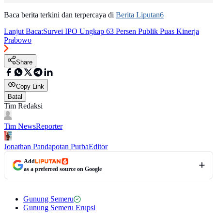
Baca berita terkini dan terpercaya di
Berita Liputan6
Lanjut Baca:
Survei IPO Ungkap 63 Persen Publik Puas Kinerja
Prabowo
Share
Copy Link
Batal
Tim Redaksi
Tim News
Reporter
Jonathan Pandapotan Purba
Editor
Add
as a preferred source on Google
Gunung Semeru
Gunung Semeru Erupsi