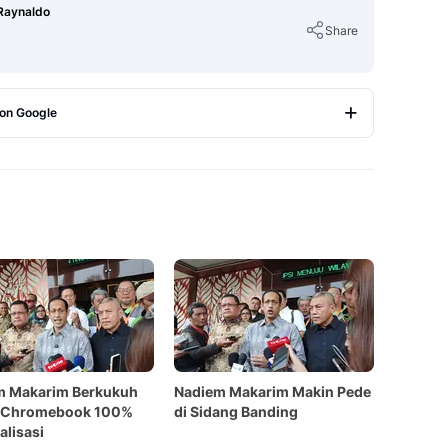
Raynaldo
Share
 on Google
Copy Link
m Makarim Berkukuh
Nadiem Makarim Makin Pede
 Chromebook 100%
di Sidang Banding
alisasi