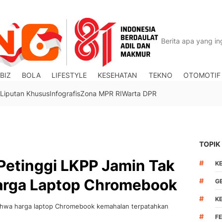
BIZ
BOLA
LIFESTYLE
KESEHATAN
TEKNO
OTOMOTIF
Liputan Khusus
Infografis
Zona MPR RI
Warta DPR
TOPIK
Petinggi LKPP Jamin Tak
#
K
arga Laptop Chromebook
#
G
#
K
hwa harga laptop Chromebook kemahalan terpatahkan
#
F