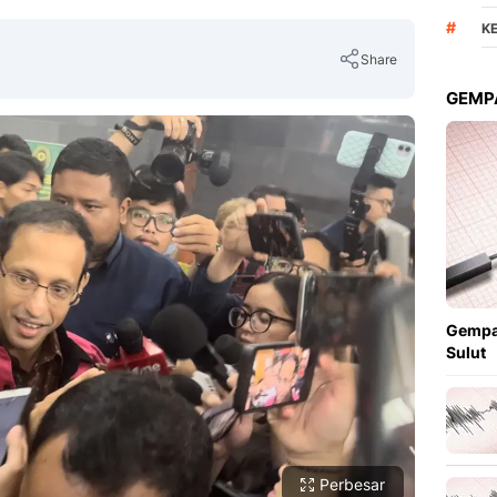
#
K
Share
GEMPA
Copy Link
Gempa
Sulut
Perbesar