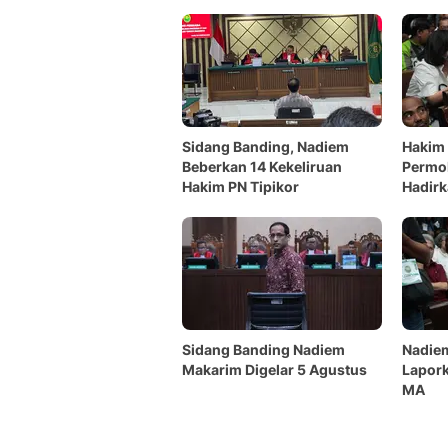
Borgol dan Rompi
Sidang Banding, Nadiem
Hakim
Beberkan 14 Kekeliruan
Permo
Hakim PN Tipikor
Hadirk
Kunci
Sidang Banding Nadiem
Nadie
Makarim Digelar 5 Agustus
Lapor
MA