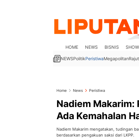
HOME
NEWS
BISNIS
SHOW
NEWS
Politik
Peristiwa
Megapolitan
Rajut
Home
News
Peristiwa
Nadiem Makarim: 
Ada Kemahalan H
Nadiem Makarim mengatakan, tudingan ba
berdasarkan pengakuan saksi dari LKPP.