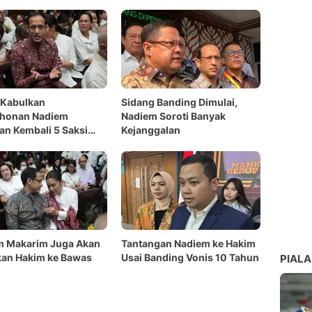
 Kabulkan
Sidang Banding Dimulai,
honan Nadiem
Nadiem Soroti Banyak
an Kembali 5 Saksi
Kejanggalan
m Makarim Juga Akan
Tantangan Nadiem ke Hakim
kan Hakim ke Bawas
Usai Banding Vonis 10 Tahun
PIALA