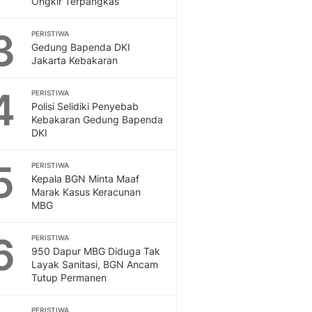
Ongkir Terpangkas
Sport
Berita Bola Terkini, Ja
3
Klasemen, Hasil Liga
PERISTIWA
Gedung Bapenda DKI
Jakarta Kebakaran
4
PERISTIWA
Polisi Selidiki Penyebab
Kebakaran Gedung Bapenda
DKI
5
PERISTIWA
Kepala BGN Minta Maaf
Marak Kasus Keracunan
MBG
6
PERISTIWA
950 Dapur MBG Diduga Tak
Layak Sanitasi, BGN Ancam
Tutup Permanen
PERISTIWA