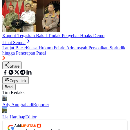
Kapolri Tegaskan Bakal Tindak Penyebar Hoaks Demo
Lihat Semua
Lanjut Baca:
Kuasa Hukum Febrie Adriansyah Persoalkan Sprindik
hingga Penerapan Pasal
Share
Copy Link
Batal
Tim Redaksi
Ady Anugrahadi
Reporter
Lia Harahap
Editor
Add