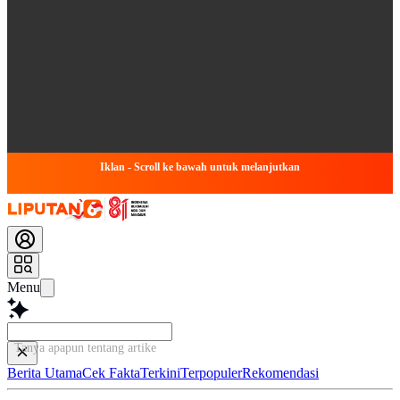
Iklan - Scroll ke bawah untuk melanjutkan
Menu
Tanya apapun tentang artikel ini...
Berita Utama
Cek Fakta
Terkini
Terpopuler
Rekomendasi