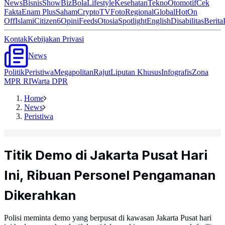
News
Bisnis
ShowBiz
Bola
Lifestyle
Kesehatan
Tekno
Otomotif
Cek
Fakta
Enam Plus
Saham
Crypto
TV
Foto
Regional
Global
Hot
On
Off
Islami
Citizen6
Opini
Feeds
Otosia
Spotlight
English
Disabilitas
Berita
Kontak
Kebijakan Privasi
News
Politik
Peristiwa
Megapolitan
Rajut
Liputan Khusus
Infografis
Zona
MPR RI
Warta DPR
Home
News
Peristiwa
Titik Demo di Jakarta Pusat Hari
Ini, Ribuan Personel Pengamanan
Dikerahkan
Polisi meminta demo yang berpusat di kawasan Jakarta Pusat hari