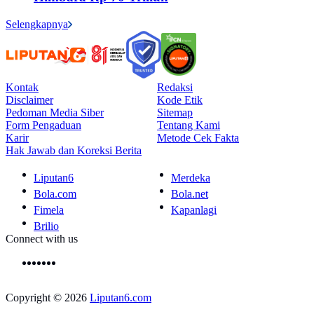
Selengkapnya
Kontak
Redaksi
Disclaimer
Kode Etik
Pedoman Media Siber
Sitemap
Form Pengaduan
Tentang Kami
Karir
Metode Cek Fakta
Hak Jawab dan Koreksi Berita
Liputan6
Merdeka
Bola.com
Bola.net
Fimela
Kapanlagi
Brilio
Connect with us
Copyright © 2026
Liputan6.com