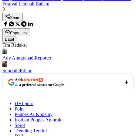
Festival Lembah Baliem
Share
Copy Link
Batal
Tim Redaksi
Ady Anugrahadi
Reporter
Supriatin
Editor
Add
as a preferred source on Google
DVI polri
Polri
Ponpes Al-Khoziny
Korban Ponpes Ambruk
Sorot
Trending Terkini