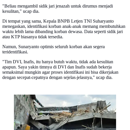
"Beliau mengambil sidik jari jenazah untuk dirumus menjadi
kesulitan," ucap dia.
Di tempat yang sama, Kepala BNPB Letjen TNI Suharyanto
menegaskan, identifikasi korban anak-anak memang membutuhkan
waktu lebih lama dibanding korban dewasa. Data seperti sidik jari
atau KTP biasanya tidak tersedia.
Namun, Sunaryanto optimis seluruh korban akan segera
teridentifikasi.
"Tim DVI, Inafis, itu hanya butuh waktu, tidak ada kesulitan
apapun. Saya yakin timnya di DVI dan Inafis sudah bekerja
semaksimal mungkin agar proses identifikasi ini bisa dikerjakan
dengan secepat-cepatnya dengan sejelas-jelasnya," ucap dia.
Infografis Ironi Musala Ambruk Ponpes Al Khoziny
Sidoarjo. (Liputan6.com/Abdillah)