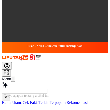
Iklan - Scroll ke bawah untuk melanjutkan
Menu
Tanya apapun tentang artikel ini...
Berita Utama
Cek Fakta
Terkini
Terpopuler
Rekomendasi