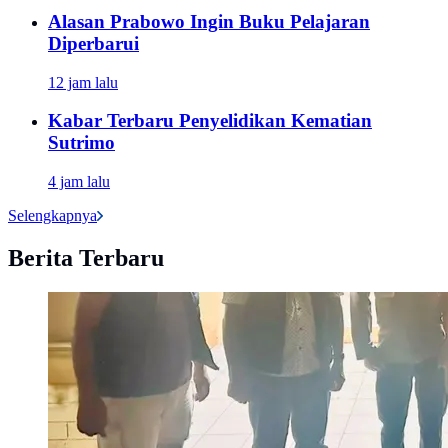
Alasan Prabowo Ingin Buku Pelajaran
Diperbarui
12 jam lalu
Kabar Terbaru Penyelidikan Kematian
Sutrimo
4 jam lalu
Selengkapnya
Berita Terbaru