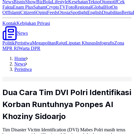
News
Bisnis
ShowBiz
Bola
Lifestyle
Kesehatan
Tekno
Otomotif
Cek
Fakta
Enam Plus
Saham
Crypto
TV
Foto
Regional
Global
Hot
On
Off
Islami
Citizen6
Opini
Feeds
Otosia
Spotlight
English
Disabilitas
Berita
Kontak
Kebijakan Privasi
News
Politik
Peristiwa
Megapolitan
Rajut
Liputan Khusus
Infografis
Zona
MPR RI
Warta DPR
Home
News
Peristiwa
Dua Cara Tim DVI Polri Identifikasi
Korban Runtuhnya Ponpes Al
Khoziny Sidoarjo
Tim Disaster Victim Identification (DVI) Mabes Polri masih terus