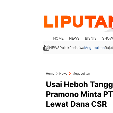
HOME
NEWS
BISNIS
SHOW
NEWS
Politik
Peristiwa
Megapolitan
Rajut
Home
News
Megapolitan
Usai Heboh Tanggu
Pramono Minta PT
Lewat Dana CSR