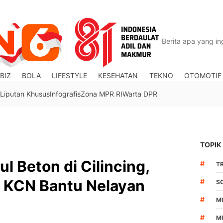
BIZ
BOLA
LIFESTYLE
KESEHATAN
TEKNO
OTOMOTIF
Liputan Khusus
Infografis
Zona MPR RI
Warta DPR
TOPIK
l Beton di Cilincing,
#
TR
 KCN Bantu Nelayan
#
S
#
M
#
M