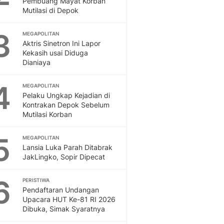
Pembuang Mayat Korban
Sport
Mutilasi di Depok
Berita Bola Terkini, Ja
Klasemen, Hasil Liga
3
MEGAPOLITAN
Aktris Sinetron Ini Lapor
Kekasih usai Diduga
Dianiaya
4
MEGAPOLITAN
Pelaku Ungkap Kejadian di
Kontrakan Depok Sebelum
Mutilasi Korban
5
MEGAPOLITAN
Lansia Luka Parah Ditabrak
JakLingko, Sopir Dipecat
6
PERISTIWA
Pendaftaran Undangan
Upacara HUT Ke-81 RI 2026
Dibuka, Simak Syaratnya