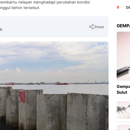
 membantu nelayan menghadapi perubahan kondisi
#
anggul beton tersebut.
D
GEMPA
Share
IB
Copy Link
Gempa
Sulut