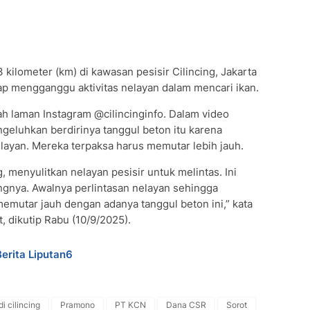
 kilometer (km) di kawasan pesisir Cilincing, Jakarta
ap mengganggu aktivitas nelayan dalam mencari ikan.
h laman Instagram @cilincinginfo. Dalam video
ngeluhkan berdirinya tanggul beton itu karena
ayan. Mereka terpaksa harus memutar lebih jauh.
g, menyulitkan nelayan pesisir untuk melintas. Ini
ngnya. Awalnya perlintasan nelayan sehingga
memutar jauh dengan adanya tanggul beton ini,” kata
, dikutip Rabu (10/9/2025).
Berita Liputan6
i cilincing
Pramono
PT KCN
Dana CSR
Sorot