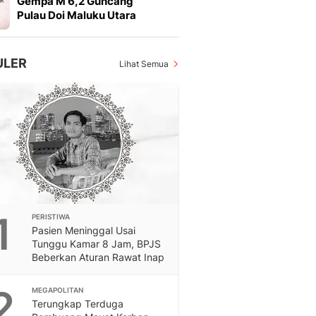
Gempa M 6,2 Guncang
Otosia
Pulau Doi Maluku Utara
Otosia
Feeds
Feeds Liputan6: Kumpul
ULER
Lihat Semua
Terbaru Harian
Spotlight
Berita Terkini, Kabar Te
Dan Dunia - Liputan6.
English
Exploring Knowledge, T
En.Liputan6.com
Disabilitas
Disabilitas Berita Terkini
1
PERISTIWA
Harian, Berita Terbaru,
Pasien Meninggal Usai
Berita
Tunggu Kamar 8 Jam, BPJS
Berita Hari Ini Politik,
Beberkan Aturan Rawat Inap
Health
Kabar Berita Terbaru D
2
MEGAPOLITAN
Diet, Herbal Terbaik
Terungkap Terduga