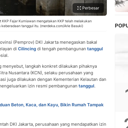
Perbesar
t KKP Fajar Kurniawan mengatakan KKP telah melakukan
POP
as keberadaan tanggul itu. (merdeka.com/Arie Basuki)
ovinsi (Pemprov) DKI Jakarta menegaskan bakal
elayan di
Cilincing
di tengah pembangunan
tanggul
sial.
 menyebut, langkah konkret dilakukan pihaknya
Citra Nusantara (KCN), selaku perusahaan yang
si juga dilakukan dengan Kementerian Kelautan dan
 mengeluarkan izin resmi pembangunan
tanggul
.
aduan Beton, Kaca, dan Kayu, Bikin Rumah Tampak
tah DKI Jakarta, perusahaan yang mendapatkan izin