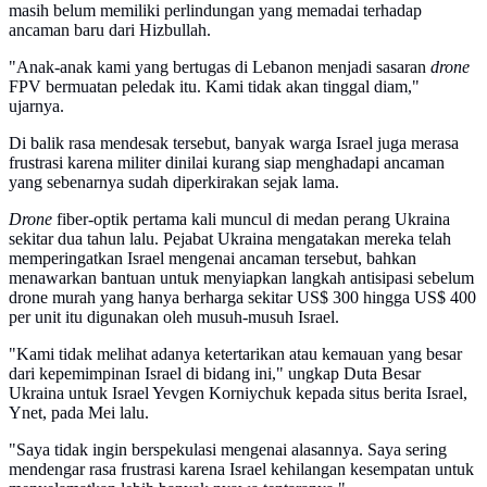
masih belum memiliki perlindungan yang memadai terhadap
ancaman baru dari Hizbullah.
"Anak-anak kami yang bertugas di Lebanon menjadi sasaran
drone
FPV bermuatan peledak itu. Kami tidak akan tinggal diam,"
ujarnya.
Di balik rasa mendesak tersebut, banyak warga Israel juga merasa
frustrasi karena militer dinilai kurang siap menghadapi ancaman
yang sebenarnya sudah diperkirakan sejak lama.
Drone
fiber-optik pertama kali muncul di medan perang Ukraina
sekitar dua tahun lalu. Pejabat Ukraina mengatakan mereka telah
memperingatkan Israel mengenai ancaman tersebut, bahkan
menawarkan bantuan untuk menyiapkan langkah antisipasi sebelum
drone murah yang hanya berharga sekitar US$ 300 hingga US$ 400
per unit itu digunakan oleh musuh-musuh Israel.
"Kami tidak melihat adanya ketertarikan atau kemauan yang besar
dari kepemimpinan Israel di bidang ini," ungkap Duta Besar
Ukraina untuk Israel Yevgen Korniychuk kepada situs berita Israel,
Ynet, pada Mei lalu.
"Saya tidak ingin berspekulasi mengenai alasannya. Saya sering
mendengar rasa frustrasi karena Israel kehilangan kesempatan untuk