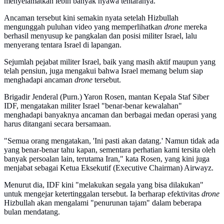
menyelamatkan lebih banyak nyawa tentaranya."
Ancaman tersebut kini semakin nyata setelah Hizbullah
mengunggah puluhan video yang memperlihatkan
drone
mereka
berhasil menyusup ke pangkalan dan posisi militer Israel, lalu
menyerang tentara Israel di lapangan.
Sejumlah pejabat militer Israel, baik yang masih aktif maupun yang
telah pensiun, juga mengakui bahwa Israel memang belum siap
menghadapi ancaman
drone
tersebut.
Brigadir Jenderal (Purn.) Yaron Rosen, mantan Kepala Staf Siber
IDF, mengatakan militer Israel "benar-benar kewalahan"
menghadapi banyaknya ancaman dan berbagai medan operasi yang
harus ditangani secara bersamaan.
"Semua orang mengatakan, 'Ini pasti akan datang.' Namun tidak ada
yang benar-benar tahu kapan, sementara perhatian kami tersita oleh
banyak persoalan lain, terutama Iran," kata Rosen, yang kini juga
menjabat sebagai Ketua Eksekutif (Executive Chairman) Airwayz.
Menurut dia, IDF kini "melakukan segala yang bisa dilakukan"
untuk mengejar ketertinggalan tersebut. Ia berharap efektivitas
drone
Hizbullah akan mengalami "penurunan tajam" dalam beberapa
bulan mendatang.