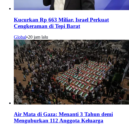
Kucurkan Rp 663 Miliar, Israel Perkuat
Cengkeraman di Tepi Barat
Global
•
20 jam lalu
Air Mata di Gaza: Menanti 3 Tahun demi
Menguburkan 112 Anggota Keluarga