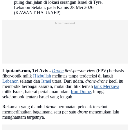
puing dari jalan di lokasi serangan Israel di Tyre,
Lebanon Selatan, pada Kamis 28 Mei 2026.
(KAWANT HAJU/AFP)
Advertisement
Liputan6.com, Tel Aviv -
Drone
first-person view
(FPV) berbasis
fiber-optik milik
Hizbullah
melintas tanpa terdeteksi di langit
Lebanon
selatan dan
Israel
utara. Dari udara,
drone-drone
kecil itu
membidik berbagai sasaran, mulai dari titik lemah
tank Merkava
milik Israel, baterai pertahanan udara
Iron Dome
, hingga
sekelompok tentara Israel yang lengah.
Rekaman yang diambil
drone
bermuatan peledak tersebut
memperlihatkan bagaimana satu per satu
drone
menemukan lalu
menghantam targetnya.