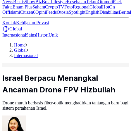
News
Bisnis
ShowBiz
Bola
Lifestyle
Kesehatan
Tekno
Otomotif
Cek
Fakta
Enam Plus
Saham
Crypto
TV
Foto
Regional
Global
Hot
On
Off
Islami
Citizen6
Opini
Feeds
Otosia
Spotlight
English
Disabilitas
Berita
Kontak
Kebijakan Privasi
Global
Internasional
Sains
Histori
Unik
Home
Global
Internasional
Israel Berpacu Menangkal
Ancaman Drone FPV Hizbullah
Drone murah berbasis fiber-optik menghadirkan tantangan baru bagi
sistem pertahanan Israel.