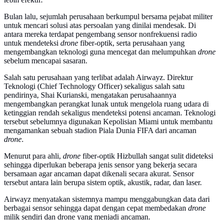
Bulan lalu, sejumlah perusahaan berkumpul bersama pejabat militer
untuk mencari solusi atas persoalan yang dinilai mendesak. Di
antara mereka terdapat pengembang sensor nonfrekuensi radio
untuk mendeteksi
drone
fiber-optik, serta perusahaan yang
mengembangkan teknologi guna mencegat dan melumpuhkan
drone
sebelum mencapai sasaran.
Salah satu perusahaan yang terlibat adalah Airwayz. Direktur
Teknologi (Chief Technology Officer) sekaligus salah satu
pendirinya, Shai Kurianski, mengatakan perusahaannya
mengembangkan perangkat lunak untuk mengelola ruang udara di
ketinggian rendah sekaligus mendeteksi potensi ancaman. Teknologi
tersebut sebelumnya digunakan Kepolisian Miami untuk membantu
mengamankan sebuah stadion Piala Dunia FIFA dari ancaman
drone
.
Menurut para ahli,
drone
fiber-optik Hizbullah sangat sulit dideteksi
sehingga diperlukan beberapa jenis sensor yang bekerja secara
bersamaan agar ancaman dapat dikenali secara akurat. Sensor
tersebut antara lain berupa sistem optik, akustik, radar, dan laser.
Airwayz menyatakan sistemnya mampu menggabungkan data dari
berbagai sensor sehingga dapat dengan cepat membedakan
drone
milik sendiri dan drone yang menjadi ancaman.