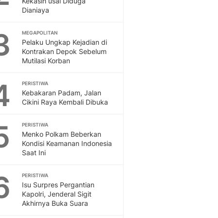
Kekasih usai Diduga
Dianiaya
3
MEGAPOLITAN
Pelaku Ungkap Kejadian di
Kontrakan Depok Sebelum
Mutilasi Korban
4
PERISTIWA
Kebakaran Padam, Jalan
Cikini Raya Kembali Dibuka
5
PERISTIWA
Menko Polkam Beberkan
Kondisi Keamanan Indonesia
Saat Ini
6
PERISTIWA
Isu Surpres Pergantian
Kapolri, Jenderal Sigit
Akhirnya Buka Suara