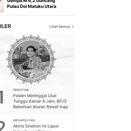
Gempa M 6,2 Guncang
Otosia
Pulau Doi Maluku Utara
Otosia
Spotlight
Berita Terkini, Kabar Te
ULER
Lihat Semua
Dan Dunia - Liputan6.
English
Exploring Knowledge, T
En.Liputan6.com
Disabilitas
Disabilitas Berita Terkini
Harian, Berita Terbaru,
Berita
Berita Hari Ini Politik,
1
PERISTIWA
Health
Pasien Meninggal Usai
Kabar Berita Terbaru D
Tunggu Kamar 8 Jam, BPJS
Diet, Herbal Terbaik
Beberkan Aturan Rawat Inap
Sport
Berita Bola Terkini, Ja
2
MEGAPOLITAN
Klasemen, Hasil Liga
Aktris Sinetron Ini Lapor