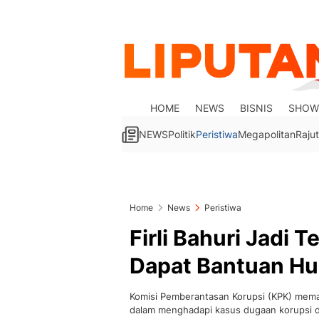
HOME
NEWS
BISNIS
SHOW
NEWS
Politik
Peristiwa
Megapolitan
Rajut
Home
News
Peristiwa
Firli Bahuri Jadi 
Dapat Bantuan Hu
Komisi Pemberantasan Korupsi (KPK) mema
dalam menghadapi kasus dugaan korupsi d