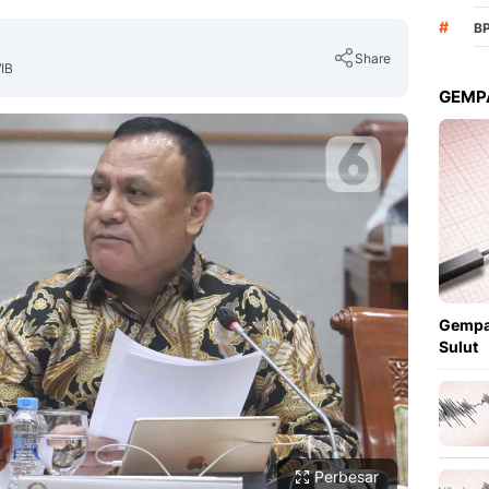
#
B
Share
IB
GEMPA
Copy Link
Gempa
Sulut
Perbesar