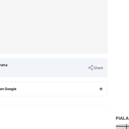
Putra
Share
 on Google
Copy Link
PIALA