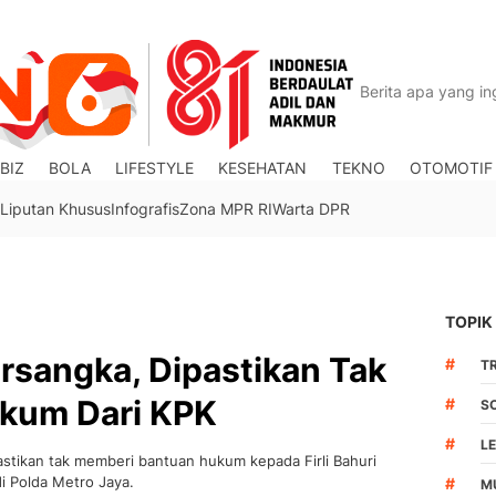
BIZ
BOLA
LIFESTYLE
KESEHATAN
TEKNO
OTOMOTIF
Liputan Khusus
Infografis
Zona MPR RI
Warta DPR
TOPIK
Tersangka, Dipastikan Tak
#
TR
kum Dari KPK
#
S
#
L
stikan tak memberi bantuan hukum kepada Firli Bahuri
i Polda Metro Jaya.
#
M