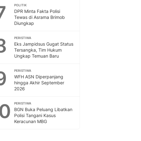
7
POLITIK
DPR Minta Fakta Polisi
Tewas di Asrama Brimob
Diungkap
8
PERISTIWA
Eks Jampidsus Gugat Status
Tersangka, Tim Hukum
Ungkap Temuan Baru
9
PERISTIWA
WFH ASN Diperpanjang
hingga Akhir September
2026
10
PERISTIWA
BGN Buka Peluang Libatkan
Polisi Tangani Kasus
Keracunan MBG