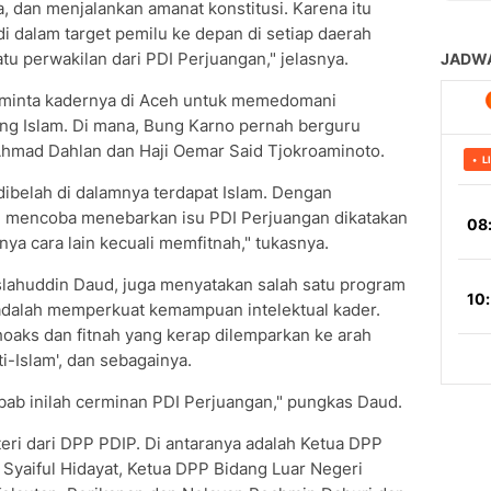
 dan menjalankan amanat konstitusi. Karena itu
i dalam target pemilu ke depan di setiap daerah
u perwakilan dari PDI Perjuangan," jelasnya.
eminta kadernya di Aceh untuk memedomani
ng Islam. Di mana, Bung Karno pernah berguru
Ahmad Dahlan dan Haji Oemar Said Tjokroaminoto.
dibelah di dalamnya terdapat Islam. Dengan
ng mencoba menebarkan isu PDI Perjuangan dikatakan
nya cara lain kecuali memfitnah," tukasnya.
lahuddin Daud, juga menyatakan salah satu program
adalah memperkuat kemampuan intelektual kader.
aks dan fitnah yang kerap dilemparkan ke arah
nti-Islam', dan sebagainya.
bab inilah cerminan PDI Perjuangan," pungkas Daud.
teri dari DPP PDIP. Di antaranya adalah Ketua DPP
t Syaiful Hidayat, Ketua DPP Bidang Luar Negeri