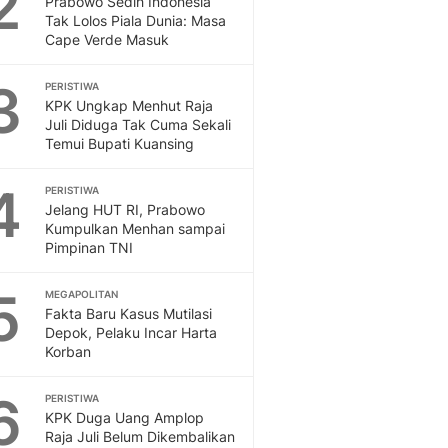
2
Prabowo Sedih Indonesia
Sport
Tak Lolos Piala Dunia: Masa
Berita Bola Terkini, Ja
Cape Verde Masuk
Klasemen, Hasil Liga
3
PERISTIWA
KPK Ungkap Menhut Raja
Juli Diduga Tak Cuma Sekali
Temui Bupati Kuansing
4
PERISTIWA
Jelang HUT RI, Prabowo
Kumpulkan Menhan sampai
Pimpinan TNI
5
MEGAPOLITAN
Fakta Baru Kasus Mutilasi
Depok, Pelaku Incar Harta
Korban
6
PERISTIWA
KPK Duga Uang Amplop
Raja Juli Belum Dikembalikan