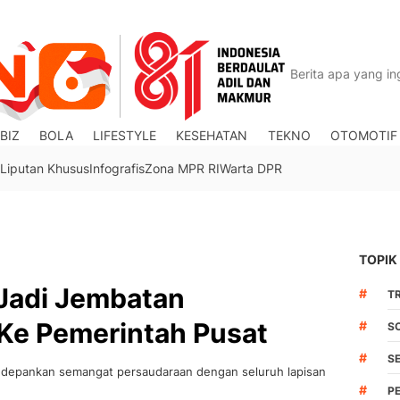
BIZ
BOLA
LIFESTYLE
KESEHATAN
TEKNO
OTOMOTIF
Liputan Khusus
Infografis
Zona MPR RI
Warta DPR
TOPIK
 Jadi Jembatan
#
TR
Ke Pemerintah Pusat
#
S
#
S
depankan semangat persaudaraan dengan seluruh lapisan
#
P