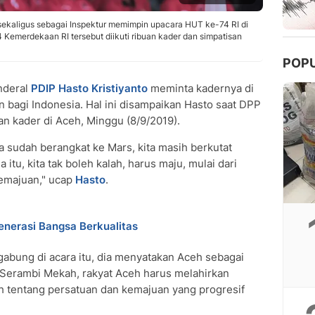
sekaligus sebagai Inspektur memimpin upacara HUT ke-74 RI di
 Kemerdekaan RI tersebut diikuti ribuan kader dan simpatisan
POP
nderal
PDIP
Hasto Kristiyanto
meminta kadernya di
 bagi Indonesia. Hal ini disampaikan Hasto saat DPP
 kader di Aceh, Minggu (8/9/2019).
ia sudah berangkat ke Mars, kita masih berkutat
tu, kita tak boleh kalah, harus maju, mulai dari
kemajuan," ucap
Hasto
.
Generasi Bangsa Berkualitas
rgabung di acara itu, dia menyatakan Aceh sebagai
i Serambi Mekah, rakyat Aceh harus melahirkan
h tentang persatuan dan kemajuan yang progresif