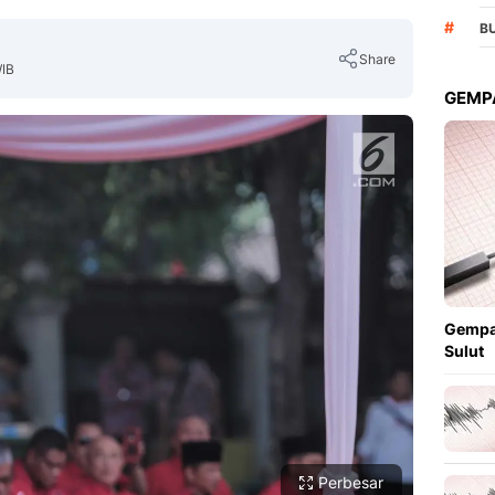
#
B
Share
WIB
GEMPA
Copy Link
Gempa
Sulut
Perbesar