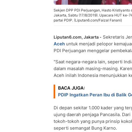
Sekjen DPP PDI Perjuangan, Hasto Kristiyanto 
Jakarta, Sabtu (17/8/2019). Upacara HUT ke-74
partai PDIP. (Liputan6.com/Faizal Fanani)
Sekretaris Je
Liputan6.com, Jakarta -
Aceh
untuk menjadi pelopor kemajuan
PDI Perjuangan menggelar pembekalan
"Saat negara-negara lain, seperti Ind
dalam masalah masing-masing. Karena i
Aceh inilah Indonesia menunjukkan 
BACA JUGA:
PDIP Ingatkan Peran Ibu di Balik 
Di depan sekitar 1.000 kader yang te
ujung daerah penjaga Pancasila. Dar
tokoh-tokoh yang punya prinsip koko
seperti semangat Bung Karno.