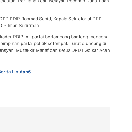
elautan, Perikanan dan Nelayan Rochmin Dahuri dan
g DPP PDIP Rahmad Sahid, Kepala Sekretariat DPP
DIP Iman Sudirman.
ader PDIP ini, partai berlambang banteng moncong
pimpinan partai politik setempat. Turut diundang di
iansyah, Muzakkir Manaf dan Ketua DPD I Golkar Aceh
Berita Liputan6