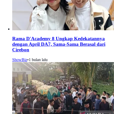
Rama D'Academy 8 Ungkap Kedekatannya
dengan April DA7, Sama-Sama Berasal dari
Cirebon
ShowBiz
•
1 bulan lalu