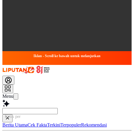
Iklan - Scroll ke bawah untuk melanjutkan
Menu
Ketik pertanyaanm
Berita Utama
Cek Fakta
Terkini
Terpopuler
Rekomendasi