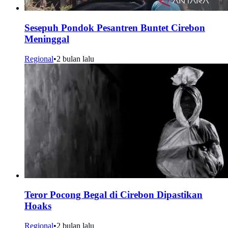
Sesepuh Pondok Pesantren Buntet Cirebon
Meninggal
Regional
•
2 bulan lalu
Teror Pocong Begal di Cirebon Dipastikan
Hoaks
Regional
•
2 bulan lalu