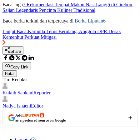
Baca Juga
7 Rekomendasi Tempat Makan Nasi Langgi di Cirebon,
Sajian Legendaris Pencinta Kuliner Tradisional
Baca berita terkini dan terpercaya di
Berita Liputan6
Lanjut Baca:
Karhutla Terus Berulang, Anggota DPR Desak
Kemenhut Perkuat Mitigasi
Share
Copy Link
Batal
Tim Redaksi
Kukuh Saokani
Reporter
Nadya Isnaeni
Editor
Add
as a preferred source on Google
Cirebon