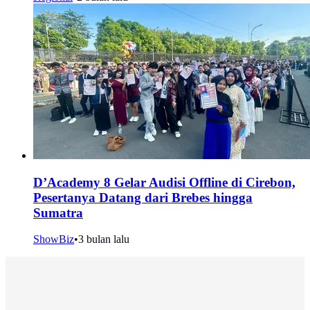
D’Academy 8 Gelar Audisi Offline di Cirebon,
Pesertanya Datang dari Brebes hingga
Sumatra
ShowBiz
•
3 bulan lalu