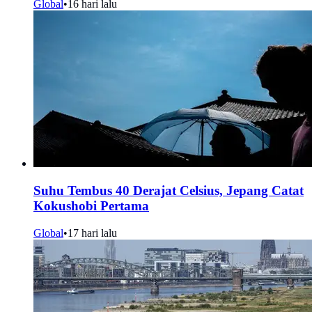
Global
•
16 hari lalu
Suhu Tembus 40 Derajat Celsius, Jepang Catat
Kokushobi Pertama
Global
•
17 hari lalu