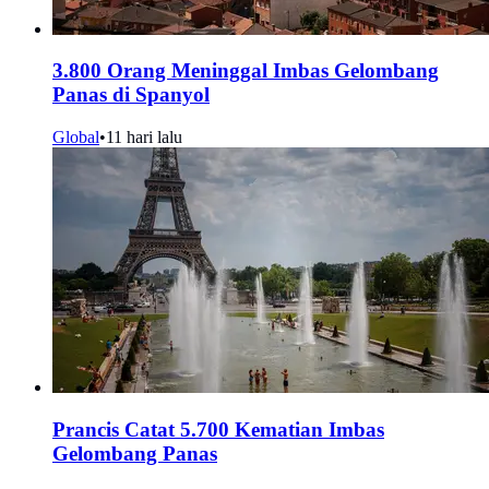
3.800 Orang Meninggal Imbas Gelombang
Panas di Spanyol
Global
•
11 hari lalu
Prancis Catat 5.700 Kematian Imbas
Gelombang Panas