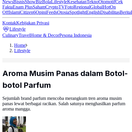
News
Bisnis
ShowBiz
Bola
Lifestyle
Kesehatan
Tekno
Otomotif
Cek
Fakta
Enam Plus
Saham
Crypto
TV
Foto
Regional
Global
Hot
On
Off
Islami
Citizen6
Opini
Feeds
Otosia
Spotlight
English
Disabilitas
Berita
Kontak
Kebijakan Privasi
Lifestyle
Culinary
Travel
Home & Decor
Pesona Indonesia
Home
Lifestyle
Aroma Musim Panas dalam Botol-
botol Parfum
Sejumlah brand parfum mencoba merangkum tren aroma musim
panas lewat berbagai racikan. Salah satunya menghasilkan parfum
aroma mangga.