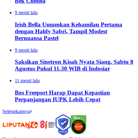
Bek Chelsea
9 menit lalu
Irish Bella Umumkan Kehamilan Pertama
dengan Haldy Sabri, Tampil Modest
Bernuansa Pastel
9 menit lalu
Saksikan Sinetron Kisah Nyata Siang, Sabtu 8
Agustus Pukul 11.30 WIB di Indosiar
11 menit lalu
Bos Freeport Harap Dapat Kepastian
Perpanjangan IUPK Lebih Cepat
Selengkapnya