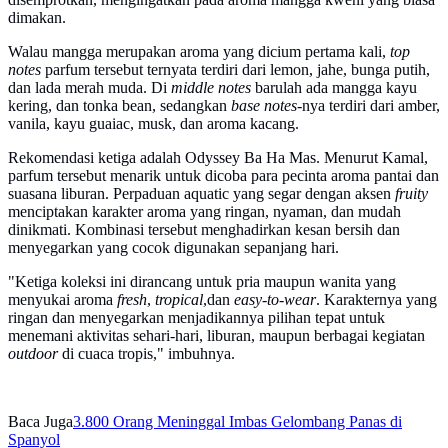
dimakan.
Walau mangga merupakan aroma yang dicium pertama kali,
top
notes
parfum tersebut ternyata terdiri dari lemon, jahe, bunga putih,
dan lada merah muda. Di
middle notes
barulah ada mangga kayu
kering, dan tonka bean, sedangkan
base notes
-nya terdiri dari amber,
vanila, kayu guaiac, musk, dan aroma kacang.
Rekomendasi ketiga adalah Odyssey Ba Ha Mas. Menurut Kamal,
parfum tersebut menarik untuk dicoba para pecinta aroma pantai dan
suasana liburan. Perpaduan aquatic yang segar dengan aksen
fruity
menciptakan karakter aroma yang ringan, nyaman, dan mudah
dinikmati. Kombinasi tersebut menghadirkan kesan bersih dan
menyegarkan yang cocok digunakan sepanjang hari.
"Ketiga koleksi ini dirancang untuk pria maupun wanita yang
menyukai aroma
fresh
,
tropical
,dan
easy-to-wear
. Karakternya yang
ringan dan menyegarkan menjadikannya pilihan tepat untuk
menemani aktivitas sehari-hari, liburan, maupun berbagai kegiatan
outdoor
di cuaca tropis," imbuhnya.
Baca Juga
3.800 Orang Meninggal Imbas Gelombang Panas di
Spanyol