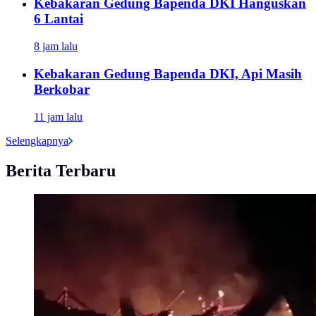
Kebakaran Gedung Bapenda DKI Hanguskan
6 Lantai
8 jam lalu
Kebakaran Gedung Bapenda DKI, Api Masih
Berkobar
11 jam lalu
Selengkapnya
Berita Terbaru