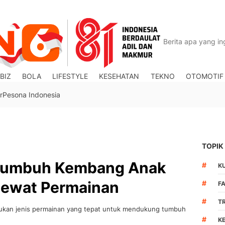
BIZ
BOLA
LIFESTYLE
KESEHATAN
TEKNO
OTOMOTIF
r
Pesona Indonesia
TOPIK
 Tumbuh Kembang Anak
#
K
 Lewat Permainan
#
F
#
T
ukan jenis permainan yang tepat untuk mendukung tumbuh
#
K