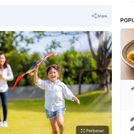
Share
POP
Copy Link
Perbesar