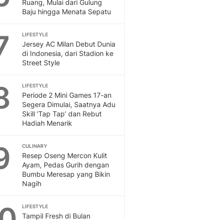
Sport
Ruang, Mulai dari Gulung
Baju hingga Menata Sepatu
Berita Bola Terkini, Ja
Klasemen, Hasil Liga
7
LIFESTYLE
Jersey AC Milan Debut Dunia
di Indonesia, dari Stadion ke
Street Style
8
LIFESTYLE
Periode 2 Mini Games 17-an
Segera Dimulai, Saatnya Adu
Skill ‘Tap Tap’ dan Rebut
Hadiah Menarik
9
CULINARY
Resep Oseng Mercon Kulit
Ayam, Pedas Gurih dengan
Bumbu Meresap yang Bikin
Nagih
10
LIFESTYLE
Tampil Fresh di Bulan