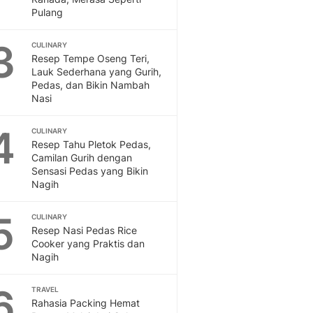
Feeds
Pulang
Feeds Liputan6: Kumpul
Terbaru Harian
3
CULINARY
Resep Tempe Oseng Teri,
Otosia
Lauk Sederhana yang Gurih,
Otosia
Pedas, dan Bikin Nambah
Spotlight
Nasi
Berita Terkini, Kabar Te
Dan Dunia - Liputan6.
4
CULINARY
English
Resep Tahu Pletok Pedas,
Exploring Knowledge, T
Camilan Gurih dengan
Sensasi Pedas yang Bikin
En.Liputan6.com
Nagih
Disabilitas
Disabilitas Berita Terkini
5
CULINARY
Harian, Berita Terbaru,
Resep Nasi Pedas Rice
Berita
Cooker yang Praktis dan
Berita Hari Ini Politik,
Nagih
Health
Kabar Berita Terbaru D
6
TRAVEL
Diet, Herbal Terbaik
Rahasia Packing Hemat