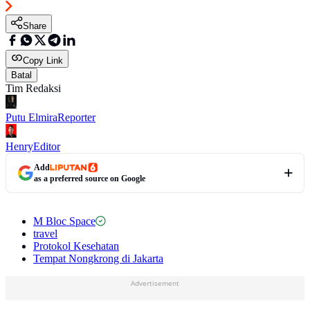
Share
Copy Link
Batal
Tim Redaksi
Putu Elmira
Reporter
Henry
Editor
Add
as a preferred source on Google
M Bloc Space
travel
Protokol Kesehatan
Tempat Nongkrong di Jakarta
Advertisement