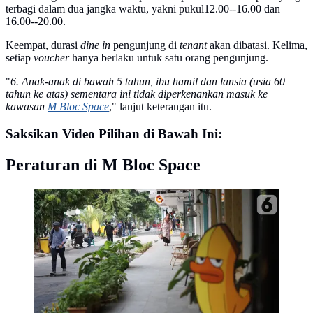
terbagi dalam dua jangka waktu, yakni pukul12.00--16.00 dan
16.00--20.00.
Keempat, durasi
dine in
pengunjung di
tenant
akan dibatasi. Kelima,
setiap
voucher
hanya berlaku untuk satu orang pengunjung.
"
6. Anak-anak di bawah 5 tahun, ibu hamil dan lansia (usia 60
tahun ke atas) sementara ini tidak diperkenankan masuk ke
kawasan
M Bloc Space
," lanjut keterangan itu.
Saksikan Video Pilihan di Bawah Ini:
Peraturan di M Bloc Space
Pengunjung beraktivitas di sekitar kawasan M Bloc
Space, Blok M, Jakarta, Senin (14/10/2019). Ruang
kreatif baru tersebut berdiri di atas lahan Peruri dengan
luas 7.000 meter persegi. (Liputan6.com/Immanuel
Antonius)