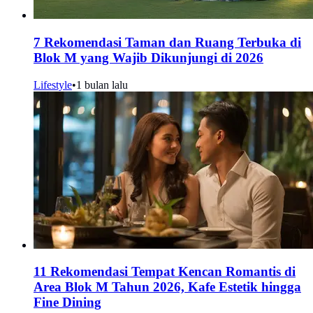
7 Rekomendasi Taman dan Ruang Terbuka di
Blok M yang Wajib Dikunjungi di 2026
Lifestyle
•
1 bulan lalu
11 Rekomendasi Tempat Kencan Romantis di
Area Blok M Tahun 2026, Kafe Estetik hingga
Fine Dining