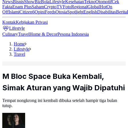
News
Bisnis
ShowBiz
Bola
Lifestyle
Kesehatan
Tekno
Otomotif
Cek
Fakta
Enam Plus
Saham
Crypto
TV
Foto
Regional
Global
Hot
On
Off
Islami
Citizen6
Opini
Feeds
Otosia
Spotlight
English
Disabilitas
Berita
Kontak
Kebijakan Privasi
Lifestyle
Culinary
Travel
Home & Decor
Pesona Indonesia
Home
Lifestyle
Travel
M Bloc Space Buka Kembali,
Simak Aturan yang Wajib Dipatuhi
Tempat nongkrong ini kembali dibuka setelah hampir tiga bulan
tutup.