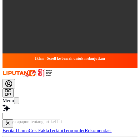
Iklan - Scroll ke bawah untuk melanjutkan
Menu
Tanya apapun tentang ar
Berita Utama
Cek Fakta
Terkini
Terpopuler
Rekomendasi