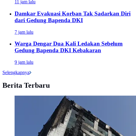
11 jam lalu
Damkar Evakuasi Korban Tak Sadarkan Diri
dari Gedung Bapenda DKI
7 jam lalu
Warga Dengar Dua Kali Ledakan Sebelum
Gedung Bapenda DKI Kebakaran
9 jam lalu
Selengkapnya
Berita Terbaru