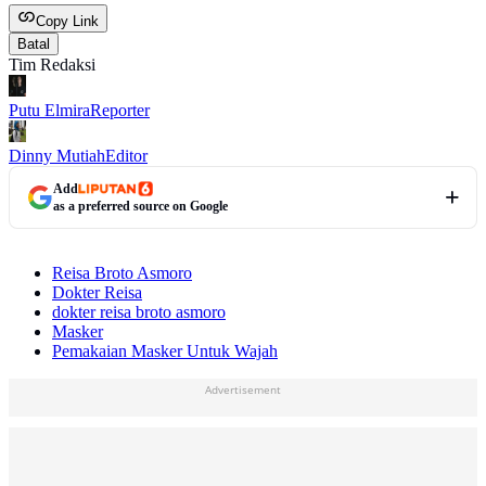
Copy Link
Batal
Tim Redaksi
Putu Elmira
Reporter
Dinny Mutiah
Editor
Add
as a preferred source on Google
Reisa Broto Asmoro
Dokter Reisa
dokter reisa broto asmoro
Masker
Pemakaian Masker Untuk Wajah
Advertisement