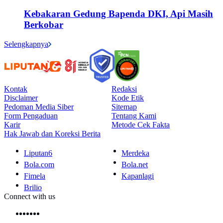
Kebakaran Gedung Bapenda DKI, Api Masih
Berkobar
Selengkapnya
Kontak
Redaksi
Disclaimer
Kode Etik
Pedoman Media Siber
Sitemap
Form Pengaduan
Tentang Kami
Karir
Metode Cek Fakta
Hak Jawab dan Koreksi Berita
Liputan6
Merdeka
Bola.com
Bola.net
Fimela
Kapanlagi
Brilio
Connect with us