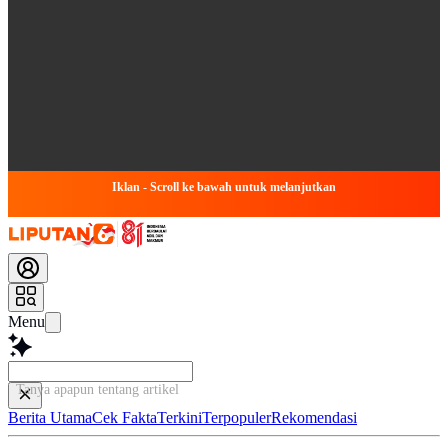
Iklan - Scroll ke bawah untuk melanjutkan
Menu
Tanya apapun tentang artikel ini...
Berita Utama
Cek Fakta
Terkini
Terpopuler
Rekomendasi