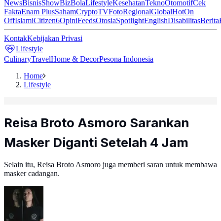
News
Bisnis
ShowBiz
Bola
Lifestyle
Kesehatan
Tekno
Otomotif
Cek
Fakta
Enam Plus
Saham
Crypto
TV
Foto
Regional
Global
Hot
On
Off
Islami
Citizen6
Opini
Feeds
Otosia
Spotlight
English
Disabilitas
Berita
Kontak
Kebijakan Privasi
Lifestyle
Culinary
Travel
Home & Decor
Pesona Indonesia
Home
Lifestyle
Reisa Broto Asmoro Sarankan
Masker Diganti Setelah 4 Jam
Selain itu, Reisa Broto Asmoro juga memberi saran untuk membawa
masker cadangan.