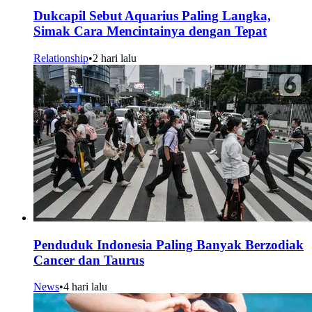
Dukcapil Sebut Aquarius Paling Langka,
Simak Cara Mencintainya dengan Tepat
Relationship
•
2 hari lalu
Penduduk Indonesia Paling Banyak Berzodiak
Cancer dan Taurus
News
•
4 hari lalu