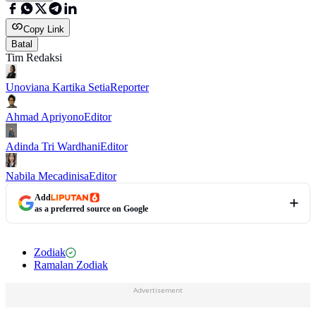
Copy Link
Batal
Tim Redaksi
Unoviana Kartika Setia
Reporter
Ahmad Apriyono
Editor
Adinda Tri Wardhani
Editor
Nabila Mecadinisa
Editor
Add
as a preferred source on Google
Zodiak
Ramalan Zodiak
Advertisement