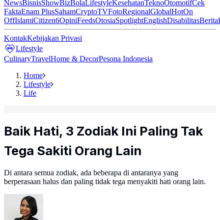
News
Bisnis
ShowBiz
Bola
Lifestyle
Kesehatan
Tekno
Otomotif
Cek
Fakta
Enam Plus
Saham
Crypto
TV
Foto
Regional
Global
Hot
On
Off
Islami
Citizen6
Opini
Feeds
Otosia
Spotlight
English
Disabilitas
Berita
Kontak
Kebijakan Privasi
Lifestyle
Culinary
Travel
Home & Decor
Pesona Indonesia
Home
Lifestyle
Life
Baik Hati, 3 Zodiak Ini Paling Tak
Tega Sakiti Orang Lain
Di antara semua zodiak, ada beberapa di antaranya yang
berperasaan halus dan paling tidak tega menyakiti hati orang lain.