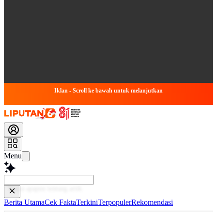
Iklan - Scroll ke bawah untuk melanjutkan
Menu
Baca
Berita Utama
Cek Fakta
Terkini
Terpopuler
Rekomendasi