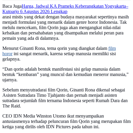
Baca Juga
Harga, Jadwal KA Prameks Keberangkatan Yogyakarta–
Kutoarjo 6 Agustus 2026 Lengkap
arasi mistis yang dekat dengan budaya masyarakat sepertinya masih
menjadi formulasi yang menarik dalam genre horor Indonesia. Tak
melulu mencekam, ﬁlm Qorin juga akan mengangkat nilai-nilai
kebaikan dan persahabatan yang disampaikan melalui peran para
pemain yang ada di dalamnya.
Menurut Ginanti Rona, tema qorin yang diangkat dalam
film
horor
ini sangat menarik, karena setiap manusia memiliki sisi
gelapnya.
“Dan qorin adalah bentuk manifestasi sisi gelap manusia dalam
bentuk “kembaran” yang muncul dan kemudian meneror manusia,”
ujarnya.
Sebelum menyutradarai ﬁlm Qorin, Ginanti Rona dikenal sebagai
Asisten Sutradara Timo Tjahjanto dan pernah menjadi asisten
sutradara sejumlah ﬁlm ternama Indonesia seperti Rumah Dara dan
The Raid.
CEO IDN Media Winston Utomo ikut menyampaikan
antusiasmenya terhadap peluncuran ﬁlm Qorin yang merupakan ﬁlm
ketiga yang dirilis oleh IDN Pictures pada tahun ini.