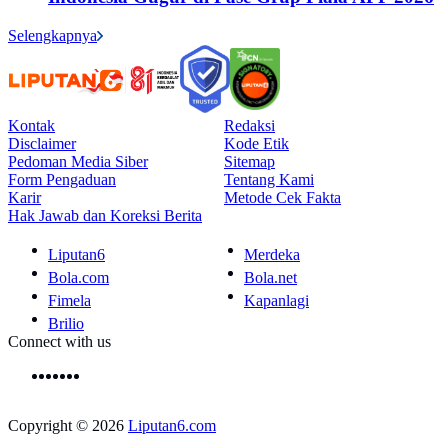
Selengkapnya
Kontak
Redaksi
Disclaimer
Kode Etik
Pedoman Media Siber
Sitemap
Form Pengaduan
Tentang Kami
Karir
Metode Cek Fakta
Hak Jawab dan Koreksi Berita
Liputan6
Merdeka
Bola.com
Bola.net
Fimela
Kapanlagi
Brilio
Connect with us
Copyright © 2026
Liputan6.com