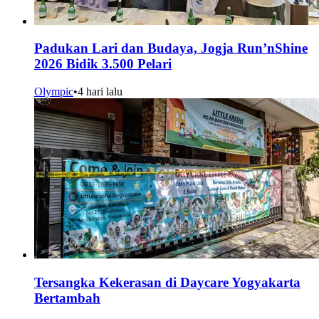
Padukan Lari dan Budaya, Jogja Run’nShine
2026 Bidik 3.500 Pelari
Olympic
•
4 hari lalu
Tersangka Kekerasan di Daycare Yogyakarta
Bertambah