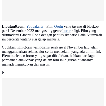
Liputan6.com,
Yogyakarta
-
Film
Qorin
yang tayang di bioskop
per 1 Desember 2022 mengusung genre
horor
religi. Film yang
disutradarai Ginanti Rona dengan penulis skenario Laila Nurazizah
ini bercerita tentang sisi gelap manusia.
Cuplikan ﬁlm Qorin yang dirilis sejak awal November lalu telah
menggambarkan sekilas alur cerita mencekam yang ada di ﬁlm ini.
Elemen-elemen horor yang segar dihadirkan, bahkan dari lagu
permainan anak-anak yang dalam ﬁlm ini digubah nuansanya
menjadi menakutkan dan mistis.
N