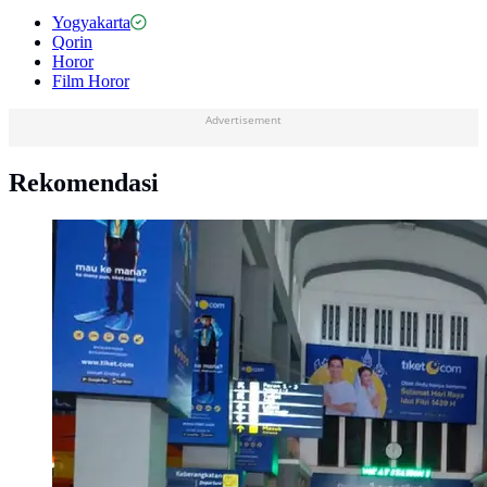
Yogyakarta
Qorin
Horor
Film Horor
Advertisement
Rekomendasi