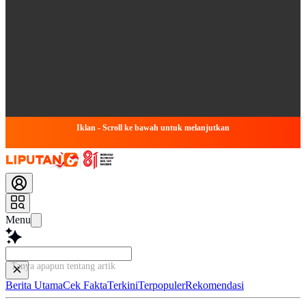
Iklan - Scroll ke bawah untuk melanjutkan
Menu
Tanya apapun tentang artikel ini...
Berita Utama
Cek Fakta
Terkini
Terpopuler
Rekomendasi