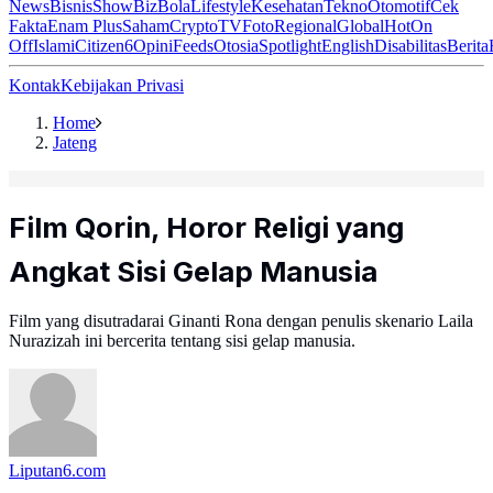
News
Bisnis
ShowBiz
Bola
Lifestyle
Kesehatan
Tekno
Otomotif
Cek
Fakta
Enam Plus
Saham
Crypto
TV
Foto
Regional
Global
Hot
On
Off
Islami
Citizen6
Opini
Feeds
Otosia
Spotlight
English
Disabilitas
Berita
Kontak
Kebijakan Privasi
Home
Jateng
Film Qorin, Horor Religi yang
Angkat Sisi Gelap Manusia
Film yang disutradarai Ginanti Rona dengan penulis skenario Laila
Nurazizah ini bercerita tentang sisi gelap manusia.
Liputan6.com