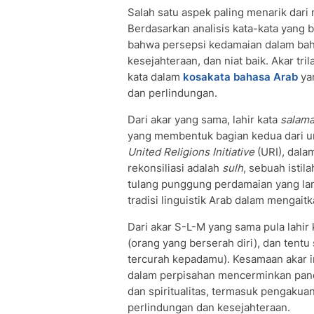
Salah satu aspek paling menarik dari
Berdasarkan analisis kata-kata yang 
bahwa persepsi kedamaian dalam bah
kesejahteraan, dan niat baik. Akar trilateral س ل م (S-L-M) menjadi fondasi b
kata dalam
kosakata bahasa Arab
ya
dan perlindungan.
Dari akar yang sama, lahir kata
salam
yang membentuk bagian kedua dari u
United Religions Initiative
(URI), dala
rekonsiliasi adalah
sulh
, sebuah isti
tulang punggung perdamaian yang la
tradisi linguistik Arab dalam mengait
Dari akar S-L-M yang sama pula lahir
(orang yang berserah diri), dan tentu
tercurah kepadamu). Kesamaan akar i
dalam perpisahan mencerminkan pand
dan spiritualitas, termasuk pengaku
perlindungan dan kesejahteraan.