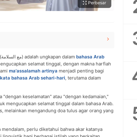
Perbesar
b
(مع السلامة) adalah ungkapan dalam
bahasa Arab
engan Konsep Keselamatan
engucapkan selamat tinggal, dengan makna harfiah
dupan Sehari-hari
hami
ma'assalamah artinya
menjadi penting bagi
anillah Sesuai Sunnah
kata bahasa Arab sehari-hari
, terutama dalam
Bahasa Arab di Berbagai Negara
i Ma'assalamah
a Indonesia?
na "dengan keselamatan" atau "dengan kedamaian,"
uk mengucapkan selamat tinggal dalam bahasa Arab.
igunakan oleh umat Islam?
as, melainkan mengandung doa tulus agar orang yang
seorang mengucapkan ma'assalamah?
 mendalam, perlu diketahui bahwa akar katanya
 linguistik bagi berbagai istilah yang berkaitan