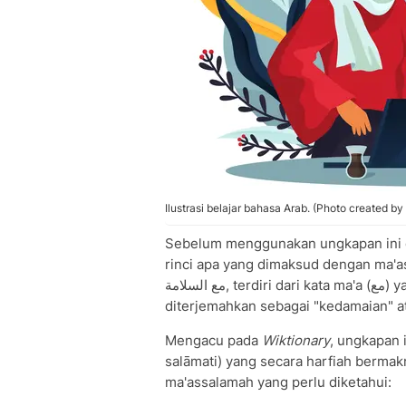
Ilustrasi belajar bahasa Arab. (Photo created 
Sebelum menggunakan ungkapan ini 
rinci apa yang dimaksud dengan ma'ass
مع السلامة, terdiri dari kata ma'a (مع) yang berarti "dengan" dan as-salama (السلامة) yang
diterjemahkan sebagai "kedamaian" a
Mengacu pada
Wiktionary
, ungkapan ini bera
salāmati) yang secara harfiah bermak
ma'assalamah yang perlu diketahui: