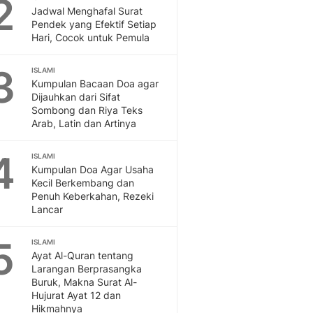
2
Feeds
Jadwal Menghafal Surat
Pendek yang Efektif Setiap
Feeds Liputan6: Kumpul
Hari, Cocok untuk Pemula
Terbaru Harian
Otosia
3
ISLAMI
Otosia
Kumpulan Bacaan Doa agar
Spotlight
Dijauhkan dari Sifat
Berita Terkini, Kabar Te
Sombong dan Riya Teks
Dan Dunia - Liputan6.
Arab, Latin dan Artinya
English
4
Exploring Knowledge, T
ISLAMI
Kumpulan Doa Agar Usaha
En.Liputan6.com
Kecil Berkembang dan
Disabilitas
Penuh Keberkahan, Rezeki
Disabilitas Berita Terkini
Lancar
Harian, Berita Terbaru,
Berita
5
ISLAMI
Berita Hari Ini Politik,
Ayat Al-Quran tentang
Health
Larangan Berprasangka
Buruk, Makna Surat Al-
Kabar Berita Terbaru D
Hujurat Ayat 12 dan
Diet, Herbal Terbaik
Hikmahnya