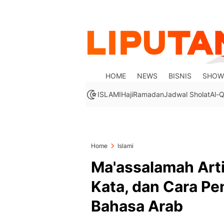
HOME
NEWS
BISNIS
SHOW
ISLAMI
Haji
Ramadan
Jadwal Sholat
Al-Q
Home
Islami
Ma'assalamah Art
Kata, dan Cara P
Bahasa Arab