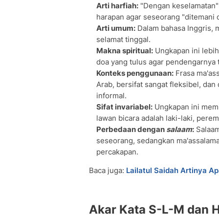
Arti harfiah:
"Dengan keselamatan" 
harapan agar seseorang "ditemani 
Arti umum:
Dalam bahasa Inggris, 
selamat tinggal.
Makna spiritual:
Ungkapan ini lebih
doa yang tulus agar pendengarnya t
Konteks penggunaan:
Frasa ma'ass
Arab, bersifat sangat fleksibel, da
informal.
Sifat invariabel:
Ungkapan ini memi
lawan bicara adalah laki-laki, pere
Perbedaan dengan
salaam
:
Salaam
seseorang, sedangkan ma'assalama
percakapan.
Baca juga:
Lailatul Saidah Artinya 
Akar Kata S-L-M dan