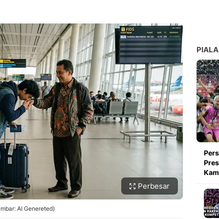
PIALA
Pers
Pres
Kami
Perbesar
ambar: AI Genereted)