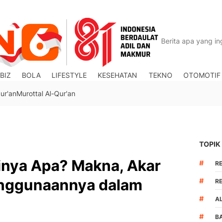
BIZ
BOLA
LIFESTYLE
KESEHATAN
TEKNO
OTOMOTIF
ur'an
Murottal Al-Qur'an
TOPIK
inya Apa? Makna, Akar
#
R
enggunaannya dalam
#
R
#
A
#
B