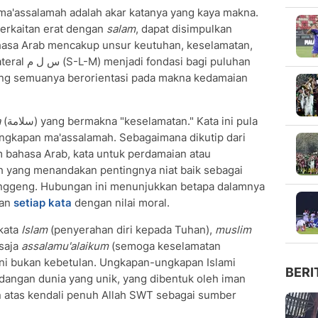
 ma'assalamah adalah akar katanya yang kaya makna.
berkaitan erat dengan
salam
, dapat disimpulkan
asa Arab mencakup unsur keutuhan, keselamatan,
agi puluhan
ng semuanya berorientasi pada makna kedamaian
a
(سلامة) yang bermakna "keselamatan." Kata ini pula
ngkapan ma'assalamah. Sebagaimana dikutip dari
m bahasa Arab, kata untuk perdamaian atau
lah yang menandakan pentingnya niat baik sebagai
nggeng. Hubungan ini menunjukkan betapa dalamnya
kan
setiap kata
dengan nilai moral.
 kata
Islam
(penyerahan diri kepada Tuhan),
muslim
 saja
assalamu'alaikum
(semoga keselamatan
ni bukan kebetulan. Ungkapan-ungkapan Islami
BERI
angan dunia yang unik, yang dibentuk oleh iman
an atas kendali penuh Allah SWT sebagai sumber