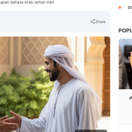
apan bahasa Arab sehari-hari.
#
D
Share
POP
Copy Link