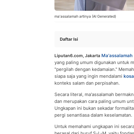
ma'assalamah artinya (AI Generated)
Daftar Isi
Arti Ma'assalamah dalam Bahasa Ara
Ma'assalamah
Liputan6.com, Jakarta
Akar Kata S-L-M dan Hubungannya d
yang paling umum digunakan untuk m
Penggunaan Ma'assalamah dalam Kehi
"pergilah dengan kedamaian." Mema
Ma'assalamah sebagai Jawaban Fii Am
siapa saja yang ingin mendalami
kosa
Variasi Ungkapan Perpisahan dalam 
konteks salam dan perpisahan.
Pertanyaan dan Jawaban Seputar Art
• Apa arti ma'assalamah dalam bahas
Secara literal, ma'assalamah bermak
dan merupakan cara paling umum unt
• Apakah ma'assalamah hanya bisa d
Ungkapan ini bukan sekadar formalit
• Bagaimana cara menjawab jika se
pergi senantiasa dalam keselamatan.
Untuk memahami ungkapan ini secara
berasal dari huruf S-L-M, yaitu fondasi