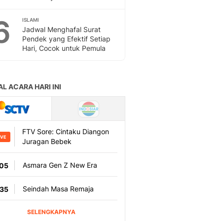
Sport
Berita Bola Terkini, Ja
6
ISLAMI
Klasemen, Hasil Liga
Jadwal Menghafal Surat
Pendek yang Efektif Setiap
Hari, Cocok untuk Pemula