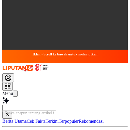
Iklan - Scroll ke bawah untuk melanjutkan
Menu
Tanya apapun tentang artikel ini...
Berita Utama
Cek Fakta
Terkini
Terpopuler
Rekomendasi