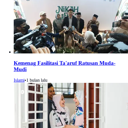
Kemenag Fasilitasi Ta'aruf Ratusan Muda-
Mudi
Islami
•
1 bulan lalu