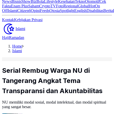
News
Bisnis
ShowBiz
Bola
Lifestyle
Kesehatan
Tekno
Otomotif
Cek
Fakta
Enam Plus
Saham
Crypto
TV
Foto
Regional
Global
Hot
On
Off
Islami
Citizen6
Opini
Feeds
Otosia
Spotlight
English
Disabilitas
Berita
Kontak
Kebijakan Privasi
Islami
Haji
Ramadan
Home
Islami
Serial Rembug Warga NU di
Tangerang Angkat Tema
Transparansi dan Akuntabilitas
NU memiliki modal sosial, modal intelektual, dan modal spiritual
yang sangat besar.