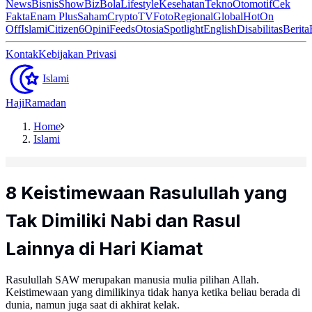
News
Bisnis
ShowBiz
Bola
Lifestyle
Kesehatan
Tekno
Otomotif
Cek
Fakta
Enam Plus
Saham
Crypto
TV
Foto
Regional
Global
Hot
On
Off
Islami
Citizen6
Opini
Feeds
Otosia
Spotlight
English
Disabilitas
Berita
Kontak
Kebijakan Privasi
Islami
Haji
Ramadan
Home
Islami
8 Keistimewaan Rasulullah yang
Tak Dimiliki Nabi dan Rasul
Lainnya di Hari Kiamat
Rasulullah SAW merupakan manusia mulia pilihan Allah.
Keistimewaan yang dimilikinya tidak hanya ketika beliau berada di
dunia, namun juga saat di akhirat kelak.