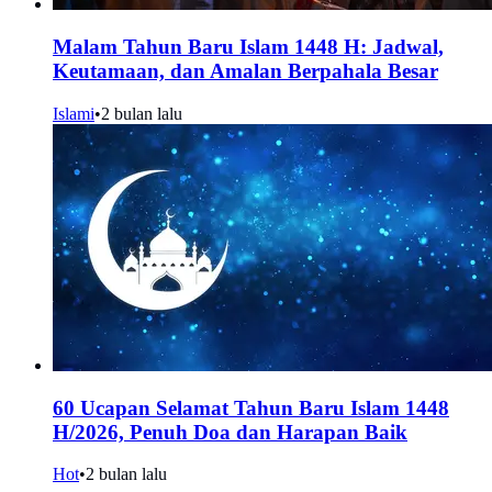
Malam Tahun Baru Islam 1448 H: Jadwal,
Keutamaan, dan Amalan Berpahala Besar
Islami
•
2 bulan lalu
60 Ucapan Selamat Tahun Baru Islam 1448
H/2026, Penuh Doa dan Harapan Baik
Hot
•
2 bulan lalu