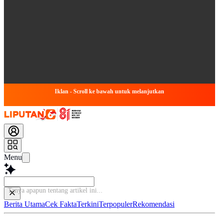
Iklan - Scroll ke bawah untuk melanjutkan
Menu
B
Berita Utama
Cek Fakta
Terkini
Terpopuler
Rekomendasi