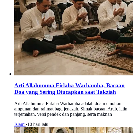
Arti Allahumma Firlaha Warhamha, Bacaan
Doa yang Sering Diucapkan saat Takziah
Arti Allahumma Firlaha Warhamha adalah doa memohon
ampunan dan rahmat bagi jenazah. Simak bacaan Arab, latin,
terjemahan, versi pendek dan panjang, serta maknan
Islami
•
10 hari lalu