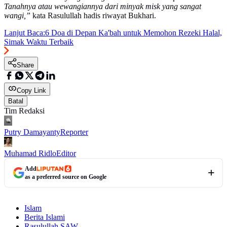
Tanahnya atau wewangiannya dari minyak misk yang sangat
wangi,”
kata Rasulullah hadis riwayat Bukhari.
Lanjut Baca:
6 Doa di Depan Ka'bah untuk Memohon Rezeki Halal,
Simak Waktu Terbaik
Share
Copy Link
Batal
Tim Redaksi
Putry Damayanty
Reporter
Muhamad Ridlo
Editor
Add
as a preferred source on Google
Islam
Berita Islami
Rasulullah SAW