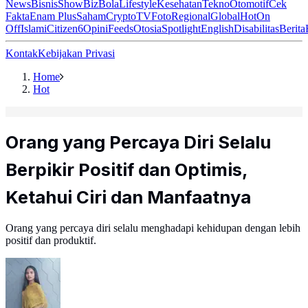
News
Bisnis
ShowBiz
Bola
Lifestyle
Kesehatan
Tekno
Otomotif
Cek
Fakta
Enam Plus
Saham
Crypto
TV
Foto
Regional
Global
Hot
On
Off
Islami
Citizen6
Opini
Feeds
Otosia
Spotlight
English
Disabilitas
Berita
Kontak
Kebijakan Privasi
Home
Hot
Orang yang Percaya Diri Selalu
Berpikir Positif dan Optimis,
Ketahui Ciri dan Manfaatnya
Orang yang percaya diri selalu menghadapi kehidupan dengan lebih
positif dan produktif.