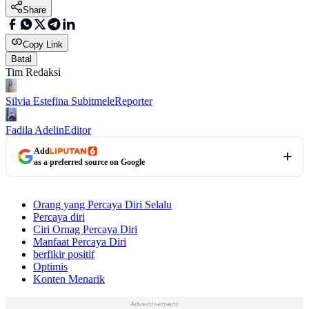
Share
Copy Link
Batal
Tim Redaksi
Silvia Estefina Subitmele
Reporter
Fadila Adelin
Editor
Add
as a preferred source on Google
Orang yang Percaya Diri Selalu
Percaya diri
Ciri Ornag Percaya Diri
Manfaat Percaya Diri
berfikir positif
Optimis
Konten Menarik
Advertisement