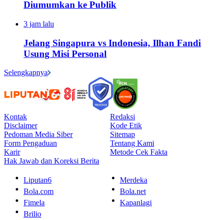
Diumumkan ke Publik
3 jam lalu
Jelang Singapura vs Indonesia, Ilhan Fandi
Usung Misi Personal
Selengkapnya
Kontak
Redaksi
Disclaimer
Kode Etik
Pedoman Media Siber
Sitemap
Form Pengaduan
Tentang Kami
Karir
Metode Cek Fakta
Hak Jawab dan Koreksi Berita
Liputan6
Merdeka
Bola.com
Bola.net
Fimela
Kapanlagi
Brilio