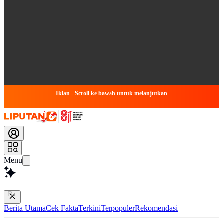
Iklan - Scroll ke bawah untuk melanjutkan
Menu
Baca lebih cep
Berita Utama
Cek Fakta
Terkini
Terpopuler
Rekomendasi