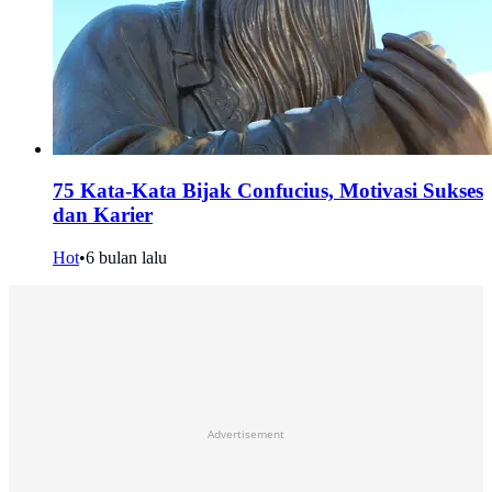
75 Kata-Kata Bijak Confucius, Motivasi Sukses
dan Karier
Hot
•
6 bulan lalu
Advertisement