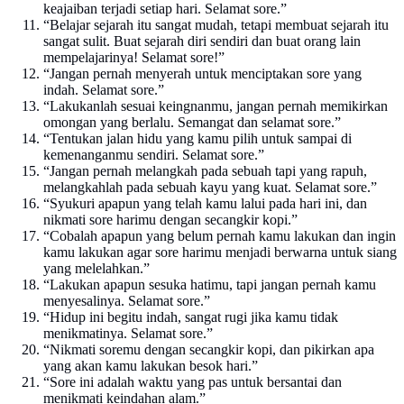
keajaiban terjadi setiap hari. Selamat sore.”
“Belajar sejarah itu sangat mudah, tetapi membuat sejarah itu
sangat sulit. Buat sejarah diri sendiri dan buat orang lain
mempelajarinya! Selamat sore!”
“Jangan pernah menyerah untuk menciptakan sore yang
indah. Selamat sore.”
“Lakukanlah sesuai keingnanmu, jangan pernah memikirkan
omongan yang berlalu. Semangat dan selamat sore.”
“Tentukan jalan hidu yang kamu pilih untuk sampai di
kemenanganmu sendiri. Selamat sore.”
“Jangan pernah melangkah pada sebuah tapi yang rapuh,
melangkahlah pada sebuah kayu yang kuat. Selamat sore.”
“Syukuri apapun yang telah kamu lalui pada hari ini, dan
nikmati sore harimu dengan secangkir kopi.”
“Cobalah apapun yang belum pernah kamu lakukan dan ingin
kamu lakukan agar sore harimu menjadi berwarna untuk siang
yang melelahkan.”
“Lakukan apapun sesuka hatimu, tapi jangan pernah kamu
menyesalinya. Selamat sore.”
“Hidup ini begitu indah, sangat rugi jika kamu tidak
menikmatinya. Selamat sore.”
“Nikmati soremu dengan secangkir kopi, dan pikirkan apa
yang akan kamu lakukan besok hari.”
“Sore ini adalah waktu yang pas untuk bersantai dan
menikmati keindahan alam.”