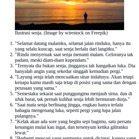
Ilustrasi senja. (Image by wirestock on Freepik)
"Selamat datang malamku, selamat jalan rinduku, hanya itu
yang selalu kuucap, saat senja berlalu dari langitku."
"Rindu menyeruak saat senja menanti malam. Geloranya tak
padam, meski diam-diam kupendam."
"Ternyata dia bukan senja, jingganya tak hangatkan luka. Dia
hanyalah angin yang sekedar singgah kemudian pergi."
"Layung senja telah mencuatkan sinar indahnya. Akan tetapi
kenapa kamu masih saja tetap di posisi yang sama dan dengan
perasaan yang sama."
"Semestaku sekarat saat punggungmu menjauh sirna. dan di
ufuk barat, tak pernah kulihat senja lebih bermuram durja."
"Saat mata senja berlinang jingga, engkau hanya terlalu
bahagia mengenang luka, seperti pergi yang lupa jalan
pulangnya."
"Kelak akan ada sore yang begitu sepi bagimu, satu persatu
kenangan mulai kau ingat, dan tersenyum ketika giliranku
lewat."
"Berhenti mencari yang sempurna untuk dicintai, karena yang