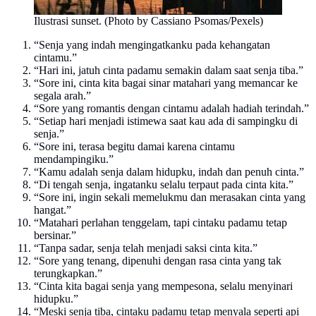
Ilustrasi sunset. (Photo by Cassiano Psomas/Pexels)
“Senja yang indah mengingatkanku pada kehangatan
cintamu.”
“Hari ini, jatuh cinta padamu semakin dalam saat senja tiba.”
“Sore ini, cinta kita bagai sinar matahari yang memancar ke
segala arah.”
“Sore yang romantis dengan cintamu adalah hadiah terindah.”
“Setiap hari menjadi istimewa saat kau ada di sampingku di
senja.”
“Sore ini, terasa begitu damai karena cintamu
mendampingiku.”
“Kamu adalah senja dalam hidupku, indah dan penuh cinta.”
“Di tengah senja, ingatanku selalu terpaut pada cinta kita.”
“Sore ini, ingin sekali memelukmu dan merasakan cinta yang
hangat.”
“Matahari perlahan tenggelam, tapi cintaku padamu tetap
bersinar.”
“Tanpa sadar, senja telah menjadi saksi cinta kita.”
“Sore yang tenang, dipenuhi dengan rasa cinta yang tak
terungkapkan.”
“Cinta kita bagai senja yang mempesona, selalu menyinari
hidupku.”
“Meski senja tiba, cintaku padamu tetap menyala seperti api