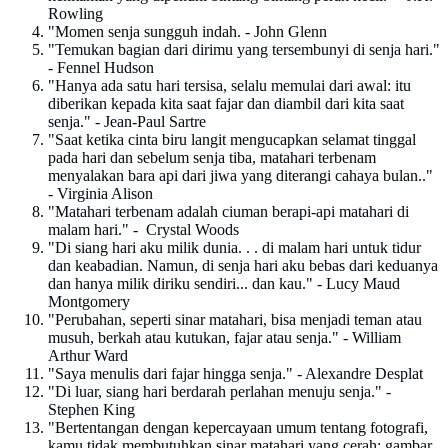
Rowling
"Momen senja sungguh indah. - John Glenn
"Temukan bagian dari dirimu yang tersembunyi di senja hari."
- Fennel Hudson
"Hanya ada satu hari tersisa, selalu memulai dari awal: itu
diberikan kepada kita saat fajar dan diambil dari kita saat
senja." - Jean-Paul Sartre
"Saat ketika cinta biru langit mengucapkan selamat tinggal
pada hari dan sebelum senja tiba, matahari terbenam
menyalakan bara api dari jiwa yang diterangi cahaya bulan.."
- Virginia Alison
"Matahari terbenam adalah ciuman berapi-api matahari di
malam hari." - Crystal Woods
"Di siang hari aku milik dunia. . . di malam hari untuk tidur
dan keabadian. Namun, di senja hari aku bebas dari keduanya
dan hanya milik diriku sendiri... dan kau." - Lucy Maud
Montgomery
"Perubahan, seperti sinar matahari, bisa menjadi teman atau
musuh, berkah atau kutukan, fajar atau senja." - William
Arthur Ward
"Saya menulis dari fajar hingga senja." - Alexandre Desplat
"Di luar, siang hari berdarah perlahan menuju senja." -
Stephen King
"Bertentangan dengan kepercayaan umum tentang fotografi,
kamu tidak membutuhkan sinar matahari yang cerah: gambar