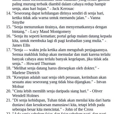
paling murung terbaik diambil dalam cahaya redup hampir
senja, atau hari hujan." - Jack Kerouac
"Seseorang dapat kehilangan dirinya sendiri di senja hari,
ketika tidak ada warna untuk memandu jalan." - Vanna
Smythe
"Senja menurunkan tirainya, dan menyematkannya dengan
bintang." - Lucy Maud Montgomery
"Senja itu seperti kematian; portal gelap malam datang kepada
kita, untuk membuka lagi di pagi keabadian yang mulia." -
James Ellis
"Senja — waktu jeda ketika alam mengubah penjagaannya.
Semua makhluk hidup akan memudar dan mati karena terlalu
banyak cahaya atau terlalu banyak kegelapan, jika tidak ada
senja." - Howard Thurman
"Melihat senja datang harus diresepkan oleh dokter." -
Marlene Dietrich
"Kesepian adalah saat senja oleh perasaan, kerinduan akan
sesuatu atau seseorang yang tidak bisa dijangkau." - Istvan
Molnar
"Cinta lebih memilih senja daripada siang hari." - Oliver
Wendell Holmes
"Di senja kehidupan, Tuhan tidak akan menilai kita dari harta
duniawi dan kesuksesan manusiawi kita, tetapi lebih pada
seberapa besar kita mencintai." - John of the Cross
"Ada senja sebelum fajar, dan fajar sebelum pagi, dan pagi