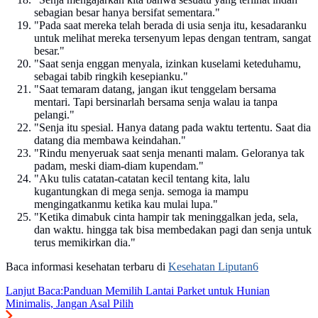
sebagian besar hanya bersifat sementara."
"Pada saat mereka telah berada di usia senja itu, kesadaranku
untuk melihat mereka tersenyum lepas dengan tentram, sangat
besar."
"Saat senja enggan menyala, izinkan kuselami keteduhamu,
sebagai tabib ringkih kesepianku."
"Saat temaram datang, jangan ikut tenggelam bersama
mentari. Tapi bersinarlah bersama senja walau ia tanpa
pelangi."
"Senja itu spesial. Hanya datang pada waktu tertentu. Saat dia
datang dia membawa keindahan."
"Rindu menyeruak saat senja menanti malam. Geloranya tak
padam, meski diam-diam kupendam."
"Aku tulis catatan-catatan kecil tentang kita, lalu
kugantungkan di mega senja. semoga ia mampu
mengingatkanmu ketika kau mulai lupa."
"Ketika dimabuk cinta hampir tak meninggalkan jeda, sela,
dan waktu. hingga tak bisa membedakan pagi dan senja untuk
terus memikirkan dia."
Baca informasi kesehatan terbaru di
Kesehatan Liputan6
Lanjut Baca:
Panduan Memilih Lantai Parket untuk Hunian
Minimalis, Jangan Asal Pilih