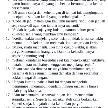
kamu butuh hanya dia yang tau betapa beruntung dia ketika
bersamamu."
"Di antara senja dan keheningan di tempat ini, mengingatmu
menjadi kesibukan kecil yang membahagiakan."
"Cobalah jadi malam agar kau tahu rasanya rindu, dan jadilah
senja sesekali agar kau tahu artinya menanti."
"Sudah banyak senja yang kulalui, namun belum pernah
kulewati senja yang membawamu kembali."
"Ketika waktu menjelang sore, usiapun tidak terasa semakin
menua, tubuh kekar kian melemah, kulit segar kian keriput."
"Maka, suatu saat nanti. Jika cinta cukup waktu, ia akan
pergi. Menemukan inangnya. Dan kita kekasih, hanya
sepasang ranting senja."
"Sebuah keindahan tersendiri saat kita menyaksikan terbitnya
matahari atau melihatnya tenggelam menjelang senja."
"Suatu saat ada dimana masanya kita menikmati senja
bersama di teras rumah. Kamu dan aku dengan secangkir
coklat hangat di tangan."
"Jangan kurangi pahala hari ini dengan mengeluh,
mengumpat, menimbun dendam, hingga saat senja hanya
lelah yang kita rasa."
"Aku mencintaimu sebanyak hujan. Kau mencintaiku
sesingkat senja. Seperti hujan, aku jatuh cinta berkali-kali.
Seperti senja, kau jatuh cinta kemudian pergi."
"Senja mengajarkan kita bahwa sesuatu yang terlihat indah