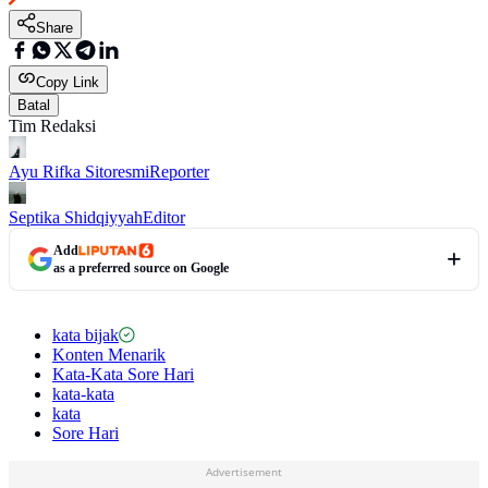
Share
Copy Link
Batal
Tim Redaksi
Ayu Rifka Sitoresmi
Reporter
Septika Shidqiyyah
Editor
Add
as a preferred source on Google
kata bijak
Konten Menarik
Kata-Kata Sore Hari
kata-kata
kata
Sore Hari
Advertisement