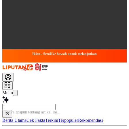
Iklan - Scroll ke bawah untuk melanjutkan
Menu
Baca le
Berita Utama
Cek Fakta
Terkini
Terpopuler
Rekomendasi