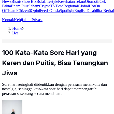
News
Bisnis
ShowBiz
Bola
Lifestyle
Kesehatan
Tekno
Otomotif
Cek
Fakta
Enam Plus
Saham
Crypto
TV
Foto
Regional
Global
Hot
On
Off
Islami
Citizen6
Opini
Feeds
Otosia
Spotlight
English
Disabilitas
Berita
Kontak
Kebijakan Privasi
Home
Hot
100 Kata-Kata Sore Hari yang
Keren dan Puitis, Bisa Tenangkan
Jiwa
Sore hari seringkali diidentikkan dengan perasaan melankolis dan
nostalgia, sehingga kata-kata sore hari dapat mempengaruhi
perasaan seseorang secara mendalam.