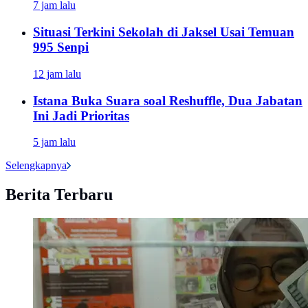
7 jam lalu
Situasi Terkini Sekolah di Jaksel Usai Temuan
995 Senpi
12 jam lalu
Istana Buka Suara soal Reshuffle, Dua Jabatan
Ini Jadi Prioritas
5 jam lalu
Selengkapnya
Berita Terbaru