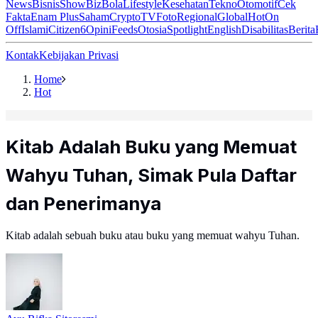
News
Bisnis
ShowBiz
Bola
Lifestyle
Kesehatan
Tekno
Otomotif
Cek
Fakta
Enam Plus
Saham
Crypto
TV
Foto
Regional
Global
Hot
On
Off
Islami
Citizen6
Opini
Feeds
Otosia
Spotlight
English
Disabilitas
Berita
Kontak
Kebijakan Privasi
Home
Hot
Kitab Adalah Buku yang Memuat
Wahyu Tuhan, Simak Pula Daftar
dan Penerimanya
Kitab adalah sebuah buku atau buku yang memuat wahyu Tuhan.