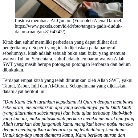
Ilustrasi membaca Al-Qur'an. (Foto oleh Alena Darmel:
https://www.pexels.com/id-id/foto/tangan-gadis-duduk-
dalam-ruangan-8164742/)
Kitab dan suhuf memiliki perbedaan yang dapat dilihat dari
pengertiannya. Seperti yang telah dijelaskan pada paragraf
sebelumnya, kitab adalah sebuah buku atau buku yang memuat
wahyu Tuhan. Sementara, suhuf adalah lembaran wahyu Allah
SWT yang masih berupa potongan-potongan lembaran dan belum
dibukukan.
Terdapat empat kitab yang telah diturunkan oleh Allah SWT, yakni
Taurat, Zabur, Injil dan Al-Quran. Sebagaimana yang dijelaskan
dalam ayat berikut ini:
"Dan Kami telah turunkan kepadamu Al Quran dengan membawa
kebenaran, membenarkan apa yang sebelumnya, yaitu kitab-kitab
(yang diturunkan sebelumnya) dan batu ujian terhadap kitab-kitab
yang lain itu; maka putuskanlah perkara mereka menurut apa yang
Allah turunkan dan janganlah kamu mengikuti hawa nafsu mereka
dengan meninggalkan kebenaran yang telah datang kepadamu.
Untuk tiap-tiap umat diantara kamu, Kami berikan aturan dan