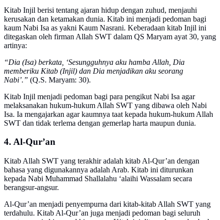
Kitab Injil berisi tentang ajaran hidup dengan zuhud, menjauhi
kerusakan dan ketamakan dunia. Kitab ini menjadi pedoman bagi
kaum Nabi Isa as yakni Kaum Nasrani. Keberadaan kitab Injil ini
ditegaskan oleh firman Allah SWT dalam QS Maryam ayat 30, yang
artinya:
“Dia (Isa) berkata, ‘Sesungguhnya aku hamba Allah, Dia
memberiku Kitab (Injil) dan Dia menjadikan aku seorang
Nabi’.”
(Q.S. Maryam: 30).
Kitab Injil menjadi pedoman bagi para pengikut Nabi Isa agar
melaksanakan hukum-hukum Allah SWT yang dibawa oleh Nabi
Isa. Ia mengajarkan agar kaumnya taat kepada hukum-hukum Allah
SWT dan tidak terlema dengan gemerlap harta maupun dunia.
4. Al-Qur’an
Kitab Allah SWT yang terakhir adalah kitab Al-Qur’an dengan
bahasa yang digunakannya adalah Arab. Kitab ini diturunkan
kepada Nabi Muhammad Shallalahu ‘alaihi Wassalam secara
berangsur-angsur.
Al-Qur’an menjadi penyempurna dari kitab-kitab Allah SWT yang
terdahulu. Kitab Al-Qur’an juga menjadi pedoman bagi seluruh