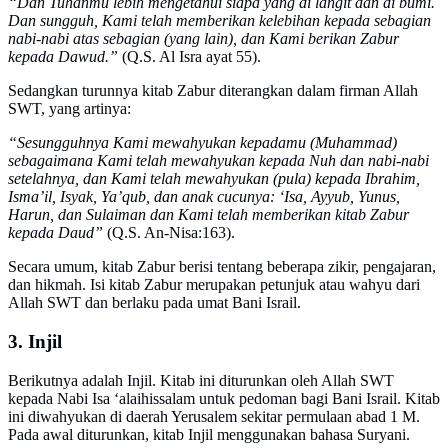
“Dan Tuhanmu lebih mengetahui siapa yang di langit dan di bumi.
Dan sungguh, Kami telah memberikan kelebihan kepada sebagian
nabi-nabi atas sebagian (yang lain), dan Kami berikan Zabur
kepada Dawud.”
(Q.S. Al Isra ayat 55).
Sedangkan turunnya kitab Zabur diterangkan dalam firman Allah
SWT, yang artinya:
“Sesungguhnya Kami mewahyukan kepadamu (Muhammad)
sebagaimana Kami telah mewahyukan kepada Nuh dan nabi-nabi
setelahnya, dan Kami telah mewahyukan (pula) kepada Ibrahim,
Isma’il, Isyak, Ya’qub, dan anak cucunya: ‘Isa, Ayyub, Yunus,
Harun, dan Sulaiman dan Kami telah memberikan kitab Zabur
kepada Daud”
(Q.S. An-Nisa:163).
Secara umum, kitab Zabur berisi tentang beberapa zikir, pengajaran,
dan hikmah. Isi kitab Zabur merupakan petunjuk atau wahyu dari
Allah SWT dan berlaku pada umat Bani Israil.
3. Injil
Berikutnya adalah Injil. Kitab ini diturunkan oleh Allah SWT
kepada Nabi Isa ‘alaihissalam untuk pedoman bagi Bani Israil. Kitab
ini diwahyukan di daerah Yerusalem sekitar permulaan abad 1 M.
Pada awal diturunkan, kitab Injil menggunakan bahasa Suryani.