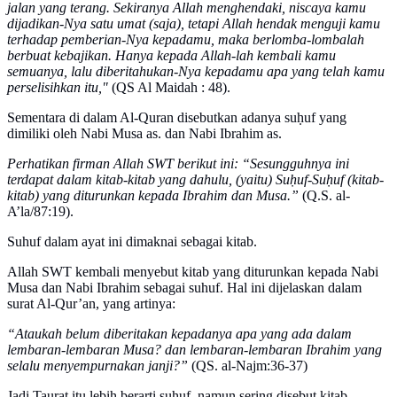
jalan yang terang. Sekiranya Allah menghendaki, niscaya kamu
dijadikan-Nya satu umat (saja), tetapi Allah hendak menguji kamu
terhadap pemberian-Nya kepadamu, maka berlomba-lombalah
berbuat kebajikan. Hanya kepada Allah-lah kembali kamu
semuanya, lalu diberitahukan-Nya kepadamu apa yang telah kamu
perselisihkan itu,"
(QS Al Maidah : 48).
Sementara di dalam Al-Quran disebutkan adanya suḥuf yang
dimiliki oleh Nabi Musa as. dan Nabi Ibrahim as.
Perhatikan firman Allah SWT berikut ini: “Sesungguhnya ini
terdapat dalam kitab-kitab yang dahulu, (yaitu) Suḥuf-Suḥuf (kitab-
kitab) yang diturunkan kepada Ibrahim dan Musa.”
(Q.S. al-
A’la/87:19).
Suhuf dalam ayat ini dimaknai sebagai kitab.
Allah SWT kembali menyebut kitab yang diturunkan kepada Nabi
Musa dan Nabi Ibrahim sebagai suhuf. Hal ini dijelaskan dalam
surat Al-Qur’an, yang artinya:
“Ataukah belum diberitakan kepadanya apa yang ada dalam
lembaran-lembaran Musa? dan lembaran-lembaran Ibrahim yang
selalu menyempurnakan janji?”
(QS. al-Najm:36-37)
Jadi Taurat itu lebih berarti suhuf, namun sering disebut kitab.