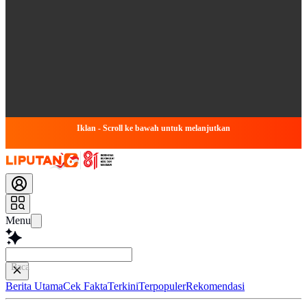
Iklan - Scroll ke bawah untuk melanjutkan
Menu
Baca lebih cepa
Berita Utama
Cek Fakta
Terkini
Terpopuler
Rekomendasi