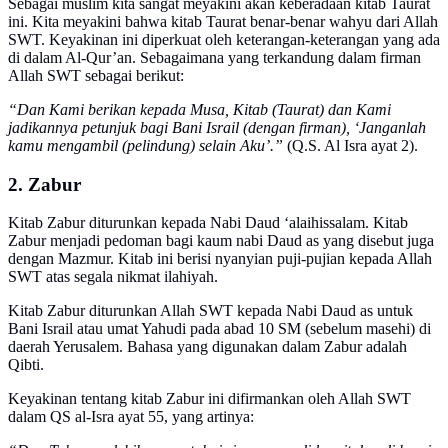
Sebagai muslim kita sangat meyakini akan keberadaan kitab Taurat
ini. Kita meyakini bahwa kitab Taurat benar-benar wahyu dari Allah
SWT. Keyakinan ini diperkuat oleh keterangan-keterangan yang ada
di dalam Al-Qur’an. Sebagaimana yang terkandung dalam firman
Allah SWT sebagai berikut:
“Dan Kami berikan kepada Musa, Kitab (Taurat) dan Kami
jadikannya petunjuk bagi Bani Israil (dengan firman), ‘Janganlah
kamu mengambil (pelindung) selain Aku’.”
(Q.S. Al Isra ayat 2).
2. Zabur
Kitab Zabur diturunkan kepada Nabi Daud ‘alaihissalam. Kitab
Zabur menjadi pedoman bagi kaum nabi Daud as yang disebut juga
dengan Mazmur. Kitab ini berisi nyanyian puji-pujian kepada Allah
SWT atas segala nikmat ilahiyah.
Kitab Zabur diturunkan Allah SWT kepada Nabi Daud as untuk
Bani Israil atau umat Yahudi pada abad 10 SM (sebelum masehi) di
daerah Yerusalem. Bahasa yang digunakan dalam Zabur adalah
Qibti.
Keyakinan tentang kitab Zabur ini difirmankan oleh Allah SWT
dalam QS al-Isra ayat 55, yang artinya: