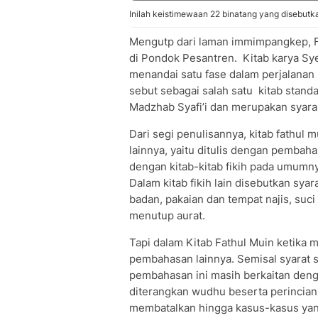
Inilah keistimewaan 22 binatang yang disebutka
Mengutp dari laman immimpangkep, Fat
di Pondok Pesantren. Kitab karya Syek
menandai satu fase dalam perjalanan m
sebut sebagai salah satu kitab standar
Madzhab Syafi’i dan merupakan syarah 
Dari segi penulisannya, kitab fathul m
lainnya, yaitu ditulis dengan pembaha
dengan kitab-kitab fikih pada umumn
Dalam kitab fikih lain disebutkan syar
badan, pakaian dan tempat najis, suci
menutup aurat.
Tapi dalam Kitab Fathul Muin ketika
pembahasan lainnya. Semisal syarat sh
pembahasan ini masih berkaitan den
diterangkan wudhu beserta perinciann
membatalkan hingga kasus-kasus yang