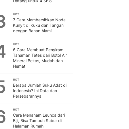
Datang untuk 4 Shio
Feeds
Feeds Liputan6: Kumpul
3
HOT
Terbaru Harian
7 Cara Membersihkan Noda
Otosia
Kunyit di Kuku dan Tangan
dengan Bahan Alami
Otosia
Spotlight
4
Berita Terkini, Kabar Te
HOT
6 Cara Membuat Penyiram
Dan Dunia - Liputan6.
Tanaman Tetes dari Botol Air
English
Mineral Bekas, Mudah dan
Exploring Knowledge, T
Hemat
En.Liputan6.com
Disabilitas
5
HOT
Disabilitas Berita Terkini
Berapa Jumlah Suku Adat di
Harian, Berita Terbaru,
Indonesia? Ini Data dan
Persebarannya
Berita
Berita Hari Ini Politik,
6
HOT
Health
Cara Menanam Leunca dari
Kabar Berita Terbaru D
Biji, Bisa Tumbuh Subur di
Diet, Herbal Terbaik
Halaman Rumah