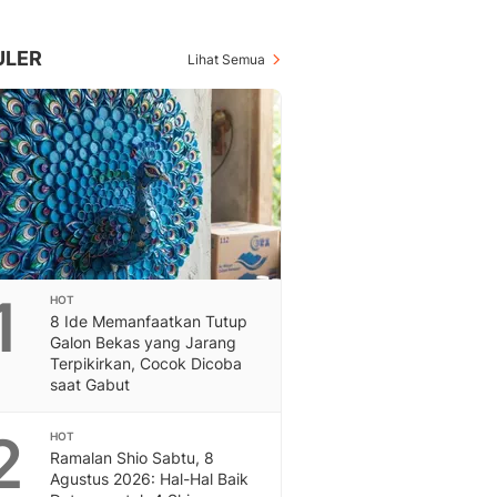
Berita Daerah Dan Peri
Terbaru
Global
ULER
Lihat Semua
Berita Internasional, Sa
Inspiratif, Unik, Dan M
Hot
Hot Liputan6.com Menya
Dan Terbaru
On Off
On Off Liputan6: Sinop
& Berita Bisnis Digital
Islami
1
HOT
Berita & Kajian Islami
8 Ide Memanfaatkan Tutup
Hikmah - Liputan6
Galon Bekas yang Jarang
Citizen6
Terpikirkan, Cocok Dicoba
saat Gabut
Berita Citizen6 - Medi
Liputan6.com
2
Opini
HOT
Ramalan Shio Sabtu, 8
Opini Liputan6: Analis
Agustus 2026: Hal-Hal Baik
Pandang Dan Perspekti