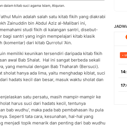
n dalam kitab suci agama Islam, Alquran.
hul Muin adalah salah satu kitab fikih yang diakrabi
h Zainuddin bin Abdul Aziz al-Malibari ini,
emahami studi fikih di kalangan santri, disebut-
 bagi santri yang ingin mempelajari kitab klasik
(komentar) dari kitab Qurrotul ‘Ain.
uin memiliki keunikan tersendiri daripada kitab fikih
san awal Bab Shalat. Hal ini sangat berbeda sekali
ya, yang memulai dengan Bab Thaharah (Bersuci).
at sholat hanya ada lima, yaitu menghadap kiblat, suci
 dari hadats kecil dan besar, masuk waktu sholat dan
 menjelaskan satu persatu, masih mampir-mampir ke
olat harus suci dari hadats kecil, tentunya
gan bab wudhu’, maka pada bab pembahasan itu pula
ya. Seperti tata cara, kesunahan, hal-hal yang
 menjadi topik menarik dan penting dari bab wudhu