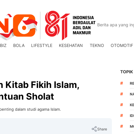
BIZ
BOLA
LIFESTYLE
KESEHATAN
TEKNO
OTOMOTIF
TOPIK
 Kitab Fikih Islam,
#
R
ntuan Sholat
#
N
#
K
 penting dalam studi agama Islam.
#
I
#
M
Share