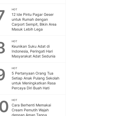
Sport
Berita Bola Terkini, Ja
7
HOT
Klasemen, Hasil Liga
12 Ide Pintu Pagar Geser
untuk Rumah dengan
Carport Sempit, Bikin Area
Masuk Lebih Lega
8
HOT
Keunikan Suku Adat di
Indonesia, Peringati Hari
Masyarakat Adat Sedunia
9
HOT
5 Pertanyaan Orang Tua
Setiap Anak Pulang Sekolah
untuk Meningkatkan Rasa
Percaya Diri Buah Hati
10
HOT
Cara Berhenti Memakai
Cream Pemutih Wajah
dengan Aman Tanpa