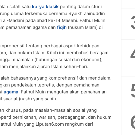
lah salah satu
karya klasik
penting dalam studi
 seorang ulama terkemuka bernama Syaikh Zainuddin
ri al-Madani pada abad ke-14 Masehi. Fathul Mu'in
dalam pemahaman agama dan
fiqih
(hukum Islam) di
komprehensif tentang berbagai aspek kehidupan
 cara, dan hukum Islam. Kitab ini membahas beragam
 hingga muamalah (hubungan sosial dan ekonomi),
am menjalankan ajaran Islam sehari-hari.
adalah bahasannya yang komprehensif dan mendalam.
kan pendekatan teoretis, dengan pemahaman
si
agama
. Fathul Muin mengutamakan pemahaman
l syariat (nash) yang sahih.
an khusus, pada masalah-masalah sosial yang
eperti pernikahan, warisan, perdagangan, dan hukum
 Fathul Muin yang Liputan6.com rangkum dari