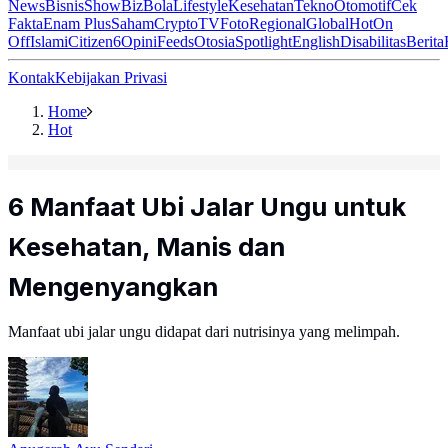
News
Bisnis
ShowBiz
Bola
Lifestyle
Kesehatan
Tekno
Otomotif
Cek
Fakta
Enam Plus
Saham
Crypto
TV
Foto
Regional
Global
Hot
On
Off
Islami
Citizen6
Opini
Feeds
Otosia
Spotlight
English
Disabilitas
Berita
Kontak
Kebijakan Privasi
Home
Hot
6 Manfaat Ubi Jalar Ungu untuk
Kesehatan, Manis dan
Mengenyangkan
Manfaat ubi jalar ungu didapat dari nutrisinya yang melimpah.