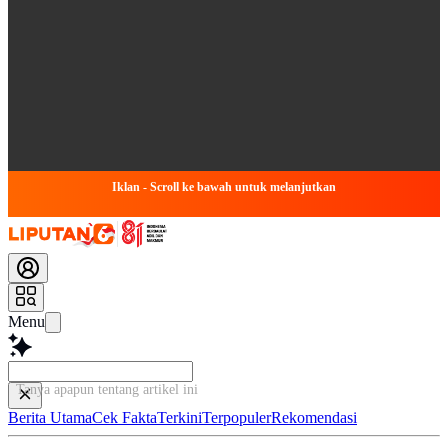
Iklan - Scroll ke bawah untuk melanjutkan
Menu
Tanya apapun tentang artikel ini...
Berita Utama
Cek Fakta
Terkini
Terpopuler
Rekomendasi