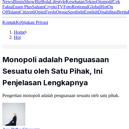
News
Bisnis
ShowBiz
Bola
Lifestyle
Kesehatan
Tekno
Otomotif
Cek
Fakta
Enam Plus
Saham
Crypto
TV
Foto
Regional
Global
Hot
On
Off
Islami
Citizen6
Opini
Feeds
Otosia
Spotlight
English
Disabilitas
Berita
Kontak
Kebijakan Privasi
Home
Hot
Monopoli adalah Penguasaan
Sesuatu oleh Satu Pihak, Ini
Penjelasan Lengkapnya
Pengertian monopoli adalah penguasaan sesuatu oleh satu pihak.