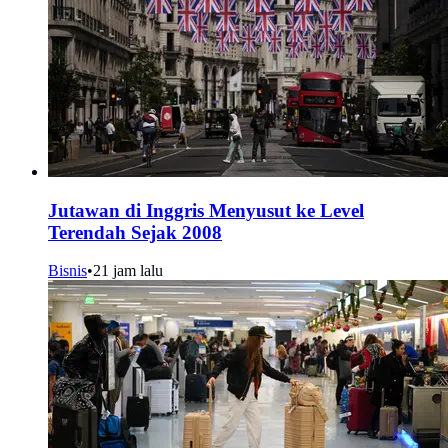
Jutawan di Inggris Menyusut ke Level
Terendah Sejak 2008
Bisnis
•
21 jam lalu