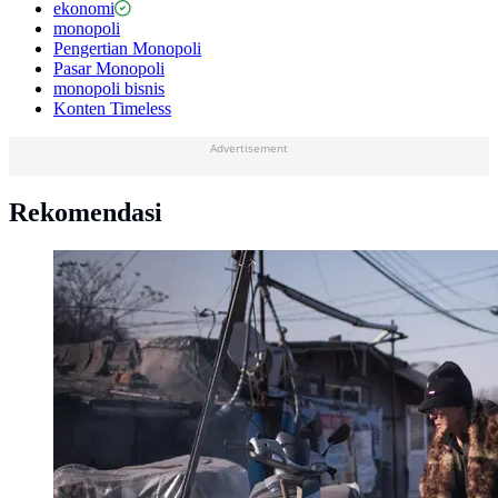
ekonomi
monopoli
Pengertian Monopoli
Pasar Monopoli
monopoli bisnis
Konten Timeless
Advertisement
Rekomendasi