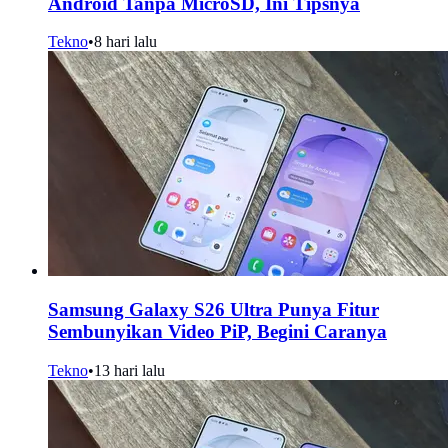
Android Tanpa MicroSD, Ini Tipsnya
Tekno
•
8 hari lalu
Samsung Galaxy S26 Ultra Punya Fitur
Sembunyikan Video PiP, Begini Caranya
Tekno
•
13 hari lalu