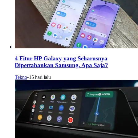
4 Fitur HP Galaxy yang Seharusnya
Dipertahankan Samsung, Apa Saja?
Tekno
•
15 hari lalu