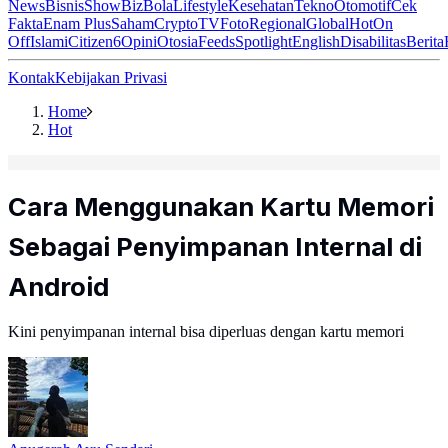
News
Bisnis
ShowBiz
Bola
Lifestyle
Kesehatan
Tekno
Otomotif
Cek
Fakta
Enam Plus
Saham
Crypto
TV
Foto
Regional
Global
Hot
On
Off
Islami
Citizen6
Opini
Otosia
Feeds
Spotlight
English
Disabilitas
Berita
Kontak
Kebijakan Privasi
Home
Hot
Cara Menggunakan Kartu Memori
Sebagai Penyimpanan Internal di
Android
Kini penyimpanan internal bisa diperluas dengan kartu memori