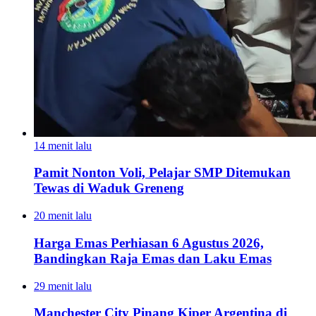
14 menit lalu
Pamit Nonton Voli, Pelajar SMP Ditemukan
Tewas di Waduk Greneng
20 menit lalu
Harga Emas Perhiasan 6 Agustus 2026,
Bandingkan Raja Emas dan Laku Emas
29 menit lalu
Manchester City Pinang Kiper Argentina di