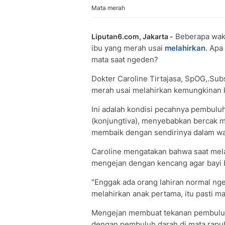
Mata merah
Beberapa waktu
Liputan6.com, Jakarta -
ibu yang merah usai
melahirkan
. Apa
mata saat ngeden?
Dokter Caroline Tirtajasa, SpOG,.Su
merah usai melahirkan kemungkinan 
Ini adalah kondisi pecahnya pembuluh
(konjungtiva), menyebabkan bercak me
membaik dengan sendirinya dalam wa
Caroline mengatakan bahwa saat mel
mengejan dengan kencang agar bayi b
"Enggak ada orang lahiran normal ng
melahirkan anak pertama, itu pasti mas
Mengejan membuat tekanan pembuluh 
dengan pembuluh darah di mata rapuh