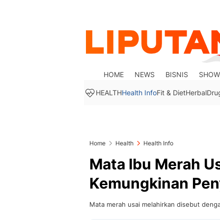
HOME
NEWS
BISNIS
SHOW
HEALTH
Health Info
Fit & Diet
Herbal
Dru
Home
Health
Health Info
Mata Ibu Merah Usa
Kemungkinan Pen
Mata merah usai melahirkan disebut deng