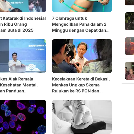
t Katarak di Indonesia!
7 Olahraga untuk
n Ribu Orang
Mengecilkan Paha dalam 2
am Buta di 2025
Minggu dengan Cepat dan
Efektif
kes Ajak Remaja
Kecelakaan Kereta di Bekasi,
 Kesehatan Mental,
Menkes Ungkap Skema
kan Panduan
Rujukan ke RS PON dan
ongan Luka Psikologis
RSCM
olah