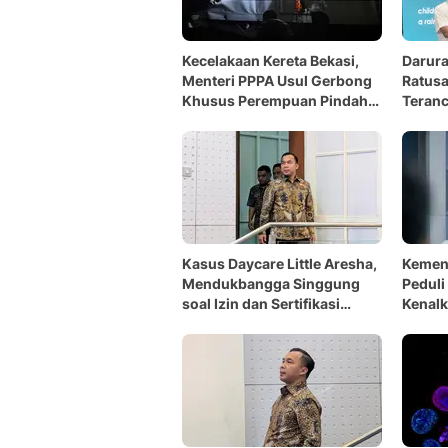
Kecelakaan Kereta Bekasi,
Darura
Menteri PPPA Usul Gerbong
Ratusa
Khusus Perempuan Pindah
Teranc
ke Tengah
Kasus Daycare Little Aresha,
Kemen
Mendukbangga Singgung
Peduli
soal Izin dan Sertifikasi
Kenal
Pengasuh
Pertol
di Sek