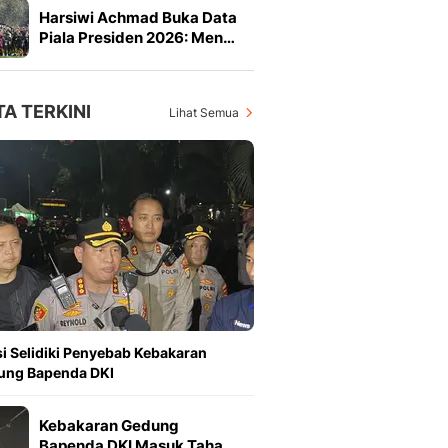
Harsiwi Achmad Buka Data
Piala Presiden 2026: Men…
TA TERKINI
Lihat Semua
si Selidiki Penyebab Kebakaran
ung Bapenda DKI
Kebakaran Gedung
Bapenda DKI Masuk Taha…