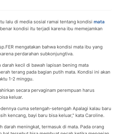
 lalu di media sosial ramai tentang kondisi
mata
 benar kondisi itu terjadi karena ibu memejamkan
bsp.FER mengatakan bahwa kondisi mata ibu yang
karena perdarahan subkonjungtiva.
 darah kecil di bawah lapisan bening mata
rah terang pada bagian putih mata. Kondisi ini akan
ktu 1-2 minggu.
ahirkan secara pervaginam perempuan harus
isa keluar.
edennya cuma setengah-setengah Apalagi kalau baru
ih kencang, bayi baru bisa keluar," kata Caroline.
darah meningkat, termasuk di mata. Pada orang
 hal tersebut bisa membuat pecah ketika mengejan.