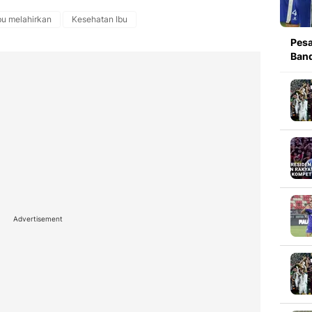
bu melahirkan
Kesehatan Ibu
Pesa
Band
Advertisement