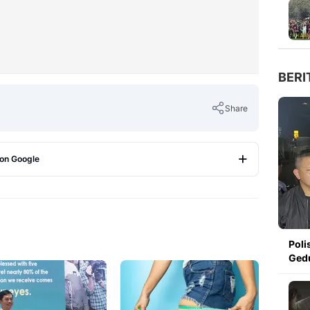
BERI
Share
 on Google
Copy Link
Poli
Ged