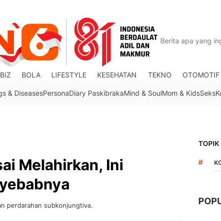
BIZ
BOLA
LIFESTYLE
KESEHATAN
TEKNO
OTOMOTIF
gs & Diseases
Persona
Diary Paskibraka
Mind & Soul
Mom & Kids
Seks
K
TOPIK
i Melahirkan, Ini
#
K
yebabnya
POP
an perdarahan subkonjungtiva.