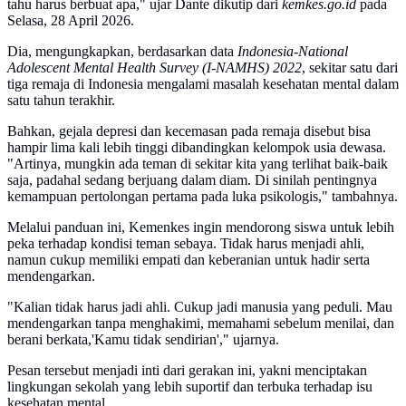
tahu harus berbuat apa," ujar Dante dikutip dari
kemkes.go.id
pada
Selasa, 28 April 2026.
Dia, mengungkapkan, berdasarkan data
Indonesia-National
Adolescent Mental Health Survey (I-NAMHS) 2022
, sekitar satu dari
tiga remaja di Indonesia mengalami masalah kesehatan mental dalam
satu tahun terakhir.
Bahkan, gejala depresi dan kecemasan pada remaja disebut bisa
hampir lima kali lebih tinggi dibandingkan kelompok usia dewasa.
"Artinya, mungkin ada teman di sekitar kita yang terlihat baik-baik
saja, padahal sedang berjuang dalam diam. Di sinilah pentingnya
kemampuan pertolongan pertama pada luka psikologis," tambahnya.
Melalui panduan ini, Kemenkes ingin mendorong siswa untuk lebih
peka terhadap kondisi teman sebaya. Tidak harus menjadi ahli,
namun cukup memiliki empati dan keberanian untuk hadir serta
mendengarkan.
"Kalian tidak harus jadi ahli. Cukup jadi manusia yang peduli. Mau
mendengarkan tanpa menghakimi, memahami sebelum menilai, dan
berani berkata,'Kamu tidak sendirian'," ujarnya.
Pesan tersebut menjadi inti dari gerakan ini, yakni menciptakan
lingkungan sekolah yang lebih suportif dan terbuka terhadap isu
kesehatan mental.