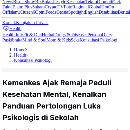
News
Bisnis
ShowBiz
Bola
Lifestyle
Kesehatan
Tekno
Otomotif
Cek
Fakta
Enam Plus
Saham
Crypto
TV
Foto
Regional
Global
Hot
On
Off
Islami
Citizen6
Opini
Feeds
Otosia
Spotlight
English
Disabilitas
Berita
Kontak
Kebijakan Privasi
Health
Health Info
Fit & Diet
Herbal
Drugs & Diseases
Persona
Diary
Paskibraka
Mind & Soul
Mom & Kids
Seks
Konsultasi Psikologi
Home
Health
Konsultasi Psikologi
Kemenkes Ajak Remaja Peduli
Kesehatan Mental, Kenalkan
Panduan Pertolongan Luka
Psikologis di Sekolah