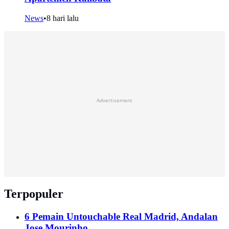
News
•
8 hari lalu
Advertisement
Terpopuler
6 Pemain Untouchable Real Madrid, Andalan
Jose Mourinho