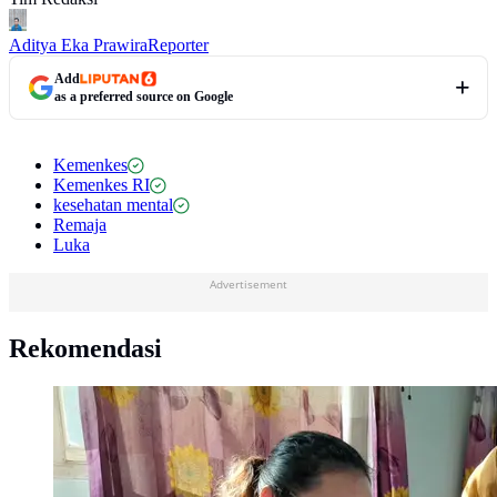
Aditya Eka Prawira
Reporter
Add
as a preferred source on Google
Kemenkes
Kemenkes RI
kesehatan mental
Remaja
Luka
Advertisement
Rekomendasi