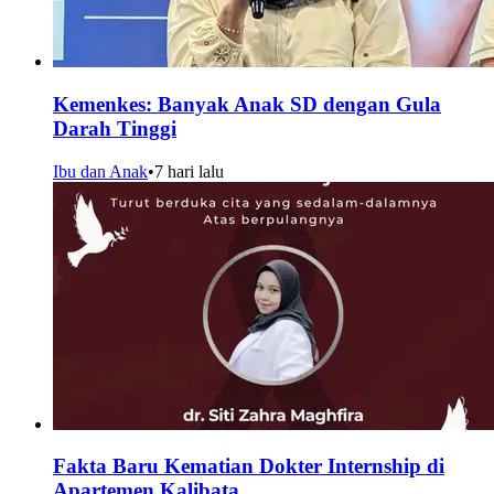
Kemenkes: Banyak Anak SD dengan Gula
Darah Tinggi
Ibu dan Anak
•
7 hari lalu
Fakta Baru Kematian Dokter Internship di
Apartemen Kalibata