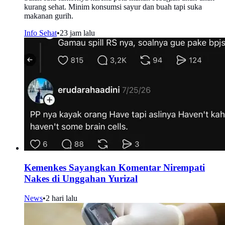
kurang sehat. Minim konsumsi sayur dan buah tapi suka
makanan gurih.
Info Sehat
•
23 jam lalu
Kemenkes Sayangkan Komentar Nirempati
Nakes di Unggahan Yurizal
News
•
2 hari lalu