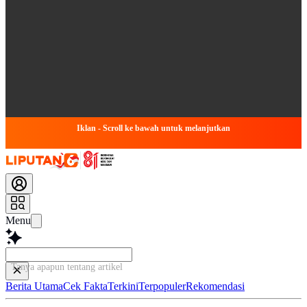
Iklan - Scroll ke bawah untuk melanjutkan
Menu
Tanya apapun tentang artikel ini...
Berita Utama
Cek Fakta
Terkini
Terpopuler
Rekomendasi