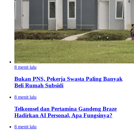
8 menit lalu
Bukan PNS, Pekerja Swasta Paling Banyak
Beli Rumah Subsidi
8 menit lalu
Telkomsel dan Pertamina Gandeng Braze
Hadirkan AI Personal, Apa Fungsinya?
8 menit lalu