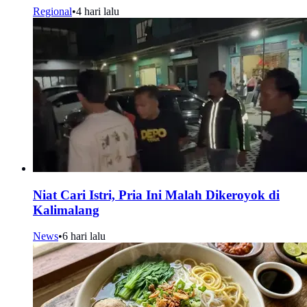
Regional
•
4 hari lalu
Niat Cari Istri, Pria Ini Malah Dikeroyok di
Kalimalang
News
•
6 hari lalu