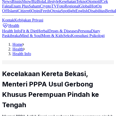
News
Bisnis
ShowBiz
Bola
Lifestyle
Kesehatan
Tekno
Otomotif
Cek
Fakta
Enam Plus
Saham
Crypto
TV
Foto
Regional
Global
Hot
On
Off
Islami
Citizen6
Opini
Feeds
Otosia
Spotlight
English
Disabilitas
Berita
Kontak
Kebijakan Privasi
Health
Health Info
Fit & Diet
Herbal
Drugs & Diseases
Persona
Diary
Paskibraka
Mind & Soul
Mom & Kids
Seks
Konsultasi Psikologi
Home
Health
Health Info
Kecelakaan Kereta Bekasi,
Menteri PPPA Usul Gerbong
Khusus Perempuan Pindah ke
Tengah