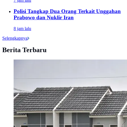
7 jam lalu
Polisi Tangkap Dua Orang Terkait Unggahan
Prabowo dan Nuklir Iran
8 jam lalu
Selengkapnya
Berita Terbaru