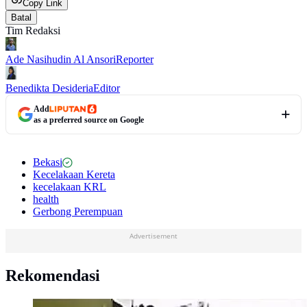
Copy Link
Batal
Tim Redaksi
Ade Nasihudin Al Ansori
Reporter
Benedikta Desideria
Editor
Add
as a preferred source on Google
Bekasi
Kecelakaan Kereta
kecelakaan KRL
health
Gerbong Perempuan
Advertisement
Rekomendasi