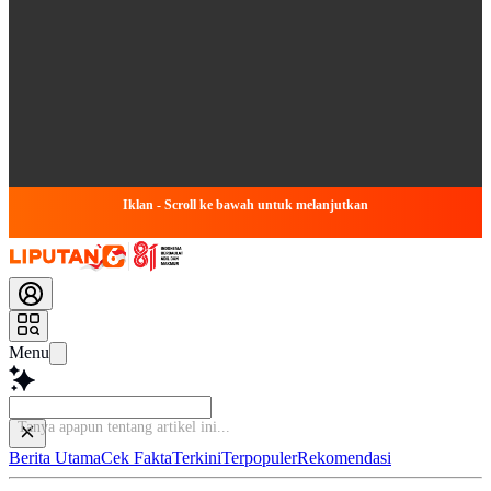
Iklan - Scroll ke bawah untuk melanjutkan
Menu
B
Berita Utama
Cek Fakta
Terkini
Terpopuler
Rekomendasi