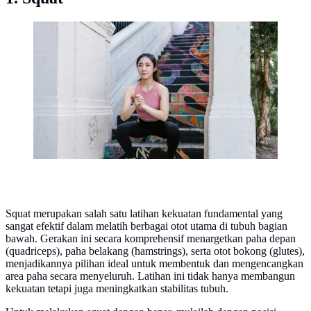
Olahraga untuk Mengecilkan Paha dalam 2 Minggu
dengan Cepat dan Efektif [Dok/Pexels.com/RDNE
Stock project].
Squat merupakan salah satu latihan kekuatan fundamental yang
sangat efektif dalam melatih berbagai otot utama di tubuh bagian
bawah. Gerakan ini secara komprehensif menargetkan paha depan
(quadriceps), paha belakang (hamstrings), serta otot bokong (glutes),
menjadikannya pilihan ideal untuk membentuk dan mengencangkan
area paha secara menyeluruh. Latihan ini tidak hanya membangun
kekuatan tetapi juga meningkatkan stabilitas tubuh.