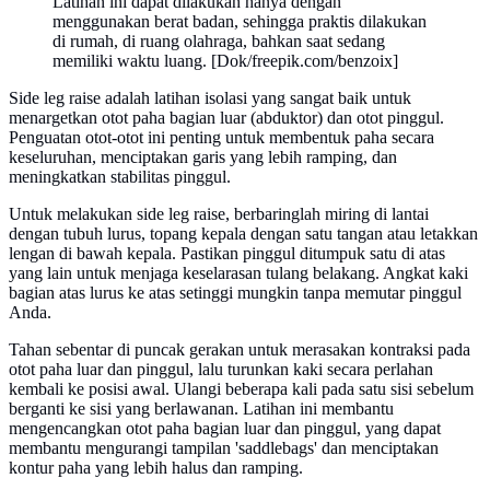
Latihan ini dapat dilakukan hanya dengan
menggunakan berat badan, sehingga praktis dilakukan
di rumah, di ruang olahraga, bahkan saat sedang
memiliki waktu luang. [Dok/freepik.com/benzoix]
Side leg raise adalah latihan isolasi yang sangat baik untuk
menargetkan otot paha bagian luar (abduktor) dan otot pinggul.
Penguatan otot-otot ini penting untuk membentuk paha secara
keseluruhan, menciptakan garis yang lebih ramping, dan
meningkatkan stabilitas pinggul.
Untuk melakukan side leg raise, berbaringlah miring di lantai
dengan tubuh lurus, topang kepala dengan satu tangan atau letakkan
lengan di bawah kepala. Pastikan pinggul ditumpuk satu di atas
yang lain untuk menjaga keselarasan tulang belakang. Angkat kaki
bagian atas lurus ke atas setinggi mungkin tanpa memutar pinggul
Anda.
Tahan sebentar di puncak gerakan untuk merasakan kontraksi pada
otot paha luar dan pinggul, lalu turunkan kaki secara perlahan
kembali ke posisi awal. Ulangi beberapa kali pada satu sisi sebelum
berganti ke sisi yang berlawanan. Latihan ini membantu
mengencangkan otot paha bagian luar dan pinggul, yang dapat
membantu mengurangi tampilan 'saddlebags' dan menciptakan
kontur paha yang lebih halus dan ramping.