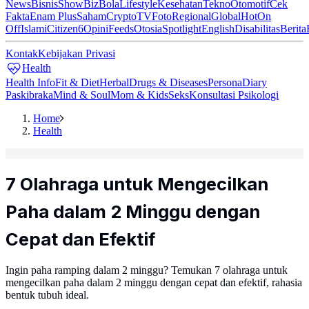
News
Bisnis
ShowBiz
Bola
Lifestyle
Kesehatan
Tekno
Otomotif
Cek
Fakta
Enam Plus
Saham
Crypto
TV
Foto
Regional
Global
Hot
On
Off
Islami
Citizen6
Opini
Feeds
Otosia
Spotlight
English
Disabilitas
Berita
Kontak
Kebijakan Privasi
Health
Health Info
Fit & Diet
Herbal
Drugs & Diseases
Persona
Diary
Paskibraka
Mind & Soul
Mom & Kids
Seks
Konsultasi Psikologi
Home
Health
7 Olahraga untuk Mengecilkan
Paha dalam 2 Minggu dengan
Cepat dan Efektif
Ingin paha ramping dalam 2 minggu? Temukan 7 olahraga untuk
mengecilkan paha dalam 2 minggu dengan cepat dan efektif, rahasia
bentuk tubuh ideal.