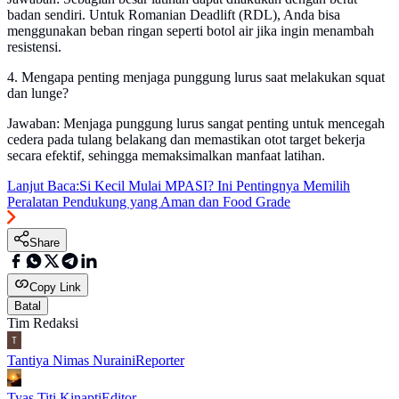
badan sendiri. Untuk Romanian Deadlift (RDL), Anda bisa
menggunakan beban ringan seperti botol air jika ingin menambah
resistensi.
4. Mengapa penting menjaga punggung lurus saat melakukan squat
dan lunge?
Jawaban: Menjaga punggung lurus sangat penting untuk mencegah
cedera pada tulang belakang dan memastikan otot target bekerja
secara efektif, sehingga memaksimalkan manfaat latihan.
Lanjut Baca:
Si Kecil Mulai MPASI? Ini Pentingnya Memilih
Peralatan Pendukung yang Aman dan Food Grade
Share
Copy Link
Batal
Tim Redaksi
Tantiya Nimas Nuraini
Reporter
Tyas Titi Kinapti
Editor