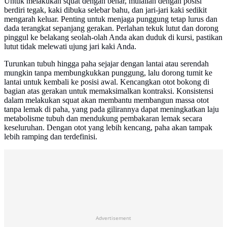
Untuk melakukan squat dengan benar, mulailah dengan posisi
berdiri tegak, kaki dibuka selebar bahu, dan jari-jari kaki sedikit
mengarah keluar. Penting untuk menjaga punggung tetap lurus dan
dada terangkat sepanjang gerakan. Perlahan tekuk lutut dan dorong
pinggul ke belakang seolah-olah Anda akan duduk di kursi, pastikan
lutut tidak melewati ujung jari kaki Anda.
Turunkan tubuh hingga paha sejajar dengan lantai atau serendah
mungkin tanpa membungkukkan punggung, lalu dorong tumit ke
lantai untuk kembali ke posisi awal. Kencangkan otot bokong di
bagian atas gerakan untuk memaksimalkan kontraksi. Konsistensi
dalam melakukan squat akan membantu membangun massa otot
tanpa lemak di paha, yang pada gilirannya dapat meningkatkan laju
metabolisme tubuh dan mendukung pembakaran lemak secara
keseluruhan. Dengan otot yang lebih kencang, paha akan tampak
lebih ramping dan terdefinisi.
Advertisement