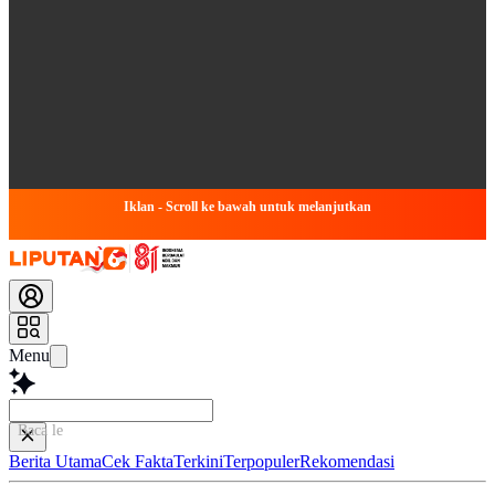
Iklan - Scroll ke bawah untuk melanjutkan
Menu
Baca lebih cepat...
Berita Utama
Cek Fakta
Terkini
Terpopuler
Rekomendasi