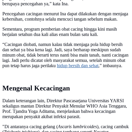
berupaya pencegahan ya,” kata Ina.
Pencegahan cacingan menurut Ina dapat dilakukan dengan menjaga
kebersihan, contohnya selalu mencuci tangan sebelum makan.
Sementara, program pemberian obat cacing hingga kini masih
berjalan setahun dua kali alias enam bulan satu kali.
“Cacingan diobati, namun kalau tidak menjaga pola hidup bersih
dan sehat ya bisa kena lagi. Jadi, saya berharap meskipun sudah
minum obat, tidak berarti terus nanti bisa main tanah, nanti cacingan
lagi. Jadi perlu dicatat oleh masyarakat semua, setelah minum obat
pun tetap harus jaga perilaku
hidup bersih dan sehat
,” imbaunya.
Mengenal Kecacingan
Dalam keterangan lain, Direktur Pascasarjana Universitas YARSI
sekaligus mantan Direktur Penyakit Menular WHO Asia Tenggara,
Prof. Tjandra Yoga Aditama, menjelaskan bahwa kecacingan
merupakan penyakit akibat infeksi parasit.
"Di antaranya cacing gelang (
Ascaris lumbricoides
), cacing cambuk
(
Trichuris trichiura
), dan cacing tambang seperti
Necator