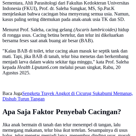
Sementara, Ahli Parasitologi dari Fakultas Kedokteran Universitas
Indonesia (FKUI), Prof. dr. Saleha Sungkar, MS, Sp.Par.K
menjelaskan bahwa cacingan bisa menyerang semua usia. Namun,
kasus paling sering ditemukan pada anak-anak usia TK dan SD.
Menurut Prof. Saleha, cacing gelang
(Ascaris lumbricoides)
hidup
di rongga usus. Cacing betina bertelur, dan telur ini dikeluarkan
bersama feses saat anak buang air besar (BAB).
"Kalau BAB di toilet, telur cacing akan masuk ke septik tank dan
mati. Tapi, jika BAB di tanah, telur bisa menetas dan berkembang
menjadi larva dalam waktu sekitar tiga minggu," kata Prof. Saleha
kepada
Health Liputan6.com
melalui pesan singkat, Rabu, 20
Agustus 2025.
Baca Juga
Sengketa Trayek Angkot di Cicurug Sukabumi Memanas,
Dishub Turun Tangan
Apa Saja Faktor Penyebab Cacingan?
Jika anak bermain di tanah dan telur menempel di tangan, lalu
memegang makanan, telur bisa ikut tertelan. Sesampainya di usus
halus, telur menetas menjadi larva, menembus dinding usus, masuk