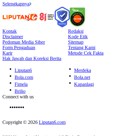
Selengkapnya
Kontak
Redaksi
Disclaimer
Kode Etik
Pedoman Media Siber
Sitemap
Form Pengaduan
Tentang Kami
Karir
Metode Cek Fakta
Hak Jawab dan Koreksi Berita
Liputan6
Merdeka
Bola.com
Bola.net
Fimela
Kapanlagi
Brilio
Connect with us
Copyright © 2026
Liputan6.com