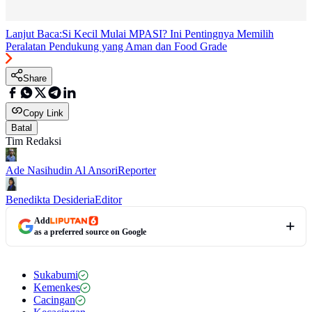
Lanjut Baca:
Si Kecil Mulai MPASI? Ini Pentingnya Memilih
Peralatan Pendukung yang Aman dan Food Grade
Share
Copy Link
Batal
Tim Redaksi
Ade Nasihudin Al Ansori
Reporter
Benedikta Desideria
Editor
Add
as a preferred source on Google
Sukabumi
Kemenkes
Cacingan