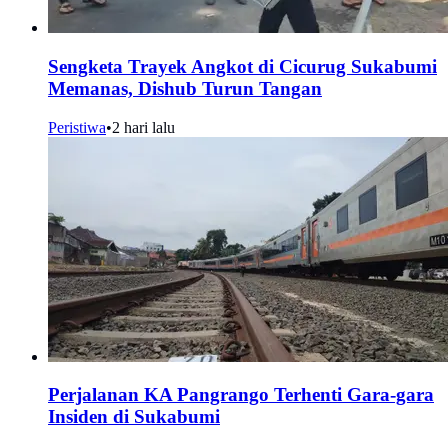
Sengketa Trayek Angkot di Cicurug Sukabumi
Memanas, Dishub Turun Tangan
Peristiwa
•
2 hari lalu
Perjalanan KA Pangrango Terhenti Gara-gara
Insiden di Sukabumi