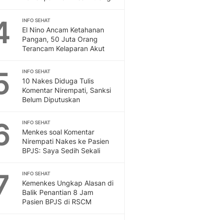
Feeds
Feeds Liputan6: Kumpul
4
INFO SEHAT
El Nino Ancam Ketahanan
Terbaru Harian
Pangan, 50 Juta Orang
Otosia
Terancam Kelaparan Akut
Otosia
Spotlight
5
INFO SEHAT
Berita Terkini, Kabar Te
10 Nakes Diduga Tulis
Dan Dunia - Liputan6.
Komentar Nirempati, Sanksi
English
Belum Diputuskan
Exploring Knowledge, T
En.Liputan6.com
6
INFO SEHAT
Disabilitas
Menkes soal Komentar
Nirempati Nakes ke Pasien
Disabilitas Berita Terkini
BPJS: Saya Sedih Sekali
Harian, Berita Terbaru,
Berita
7
INFO SEHAT
Berita Hari Ini Politik,
Kemenkes Ungkap Alasan di
Health
Balik Penantian 8 Jam
Kabar Berita Terbaru D
Pasien BPJS di RSCM
Diet, Herbal Terbaik