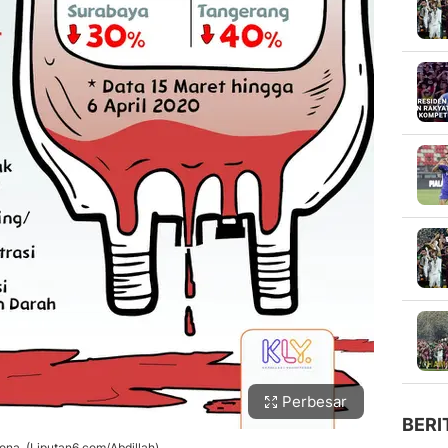
Perbesar
BERI
na. (Liputan6.com/Abdillah)