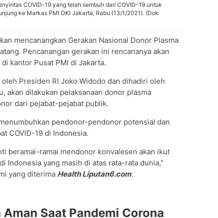
nyintas COVID-19 yang telah sembuh dari COVID-19 untuk
njung ke Markas PMI DKI Jakarta, Rabu (13/1/2021). (Dok
kan mencanangkan Gerakan Nasional Donor Plasma
atang. Pencanangan gerakan ini rencananya akan
 di kantor Pusat PMI di Jakarta.
i oleh Presiden RI Joko Widodo dan dihadiri oleh
tu, akan dilakukan pelaksanaan donor plasma
or dari pejabat-pejabat publik.
t menumbuhkan pendonor-pendonor potensial dan
t COVID-19 di Indonesia.
i beramai-ramai mendonor konvalesen akan ikut
Indonesia yang masih di atas rata-rata dunia,"
mi yang diterima
Health Liputan6.com
.
ah Aman Saat Pandemi Corona