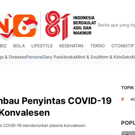
BIZ
BOLA
LIFESTYLE
KESEHATAN
TEKNO
OTOMOTIF
gs & Diseases
Persona
Diary Paskibraka
Mind & Soul
Mom & Kids
Seks
K
TOPIK
mbau Penyintas COVID-19
#
K
Konvalesen
POP
s COVID-19 mendonorkan plasma konvalesen.