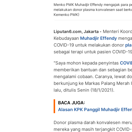
Menko PMK Muhadjir Effendy mengajak para pe
melakukan donor plasma konvalesen saat berku
Kemenko PMK)
Menteri Koor
Liputan6.com, Jakarta -
Kebudayaan
Muhadjir Effendy
mengaj
COVID-19 untuk melakukan donor
pl
sebagai terapi untuk pasien COVID-19 g
"Saya mohon kepada penyintas
COVI
memberikan bantuan dan sebagian be
mengalami cobaan. Caranya, lewat do
berkunjung ke Markas Palang Merah I
lalu, ditulis Senin (18/1/2021).
BACA JUGA:
Alasan KPK Panggil Muhadjir Effend
Donor plasma darah konvalesen mer
mereka yang masih terjangkit COVID-