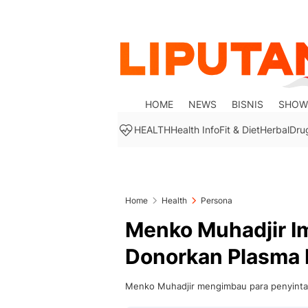
HOME
NEWS
BISNIS
SHOW
HEALTH
Health Info
Fit & Diet
Herbal
Dru
Home
Health
Persona
Menko Muhadjir I
Donorkan Plasma 
Menko Muhadjir mengimbau para penyinta