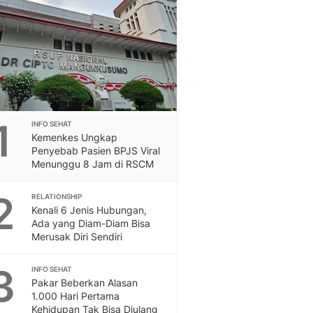
Berita Daerah Dan Peri
Terbaru
Global
Berita Internasional, Sa
Inspiratif, Unik, Dan M
Hot
Hot Liputan6.com Menya
Dan Terbaru
1
INFO SEHAT
On Off
Kemenkes Ungkap
On Off Liputan6: Sinop
Penyebab Pasien BPJS Viral
& Berita Bisnis Digital
Menunggu 8 Jam di RSCM
Islami
2
Berita & Kajian Islami
RELATIONSHIP
Kenali 6 Jenis Hubungan,
Hikmah - Liputan6
Ada yang Diam-Diam Bisa
Citizen6
Merusak Diri Sendiri
Berita Citizen6 - Medi
Liputan6.com
3
INFO SEHAT
Opini
Pakar Beberkan Alasan
Opini Liputan6: Analis
1.000 Hari Pertama
Pandang Dan Perspekti
Kehidupan Tak Bisa Diulang