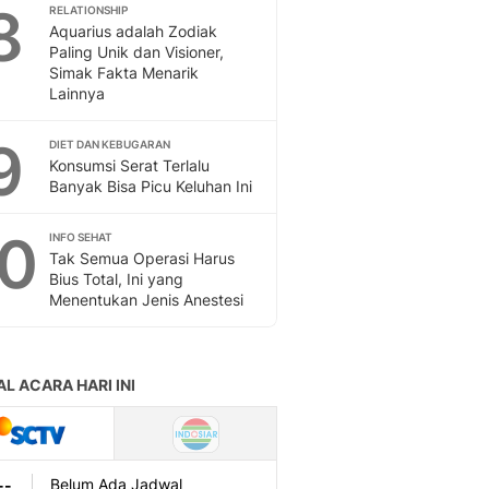
Sport
8
RELATIONSHIP
Berita Bola Terkini, Ja
Aquarius adalah Zodiak
Paling Unik dan Visioner,
Klasemen, Hasil Liga
Simak Fakta Menarik
Lainnya
9
DIET DAN KEBUGARAN
Konsumsi Serat Terlalu
Banyak Bisa Picu Keluhan Ini
10
INFO SEHAT
Tak Semua Operasi Harus
Bius Total, Ini yang
Menentukan Jenis Anestesi