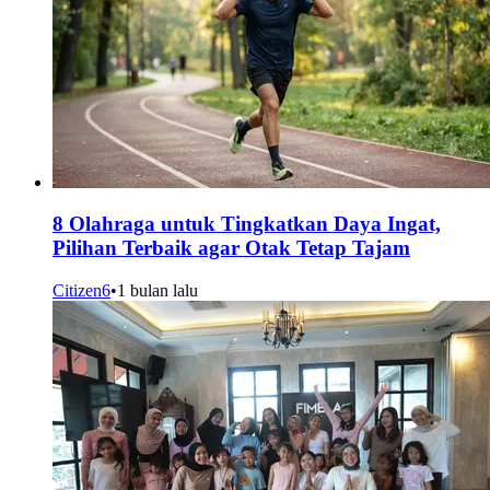
8 Olahraga untuk Tingkatkan Daya Ingat,
Pilihan Terbaik agar Otak Tetap Tajam
Citizen6
•
1 bulan lalu