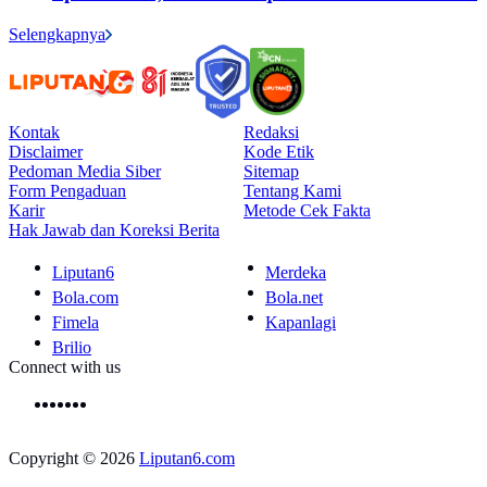
Selengkapnya
Kontak
Redaksi
Disclaimer
Kode Etik
Pedoman Media Siber
Sitemap
Form Pengaduan
Tentang Kami
Karir
Metode Cek Fakta
Hak Jawab dan Koreksi Berita
Liputan6
Merdeka
Bola.com
Bola.net
Fimela
Kapanlagi
Brilio
Connect with us
Copyright © 2026
Liputan6.com