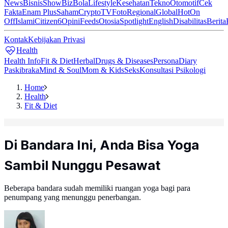
News
Bisnis
ShowBiz
Bola
Lifestyle
Kesehatan
Tekno
Otomotif
Cek
Fakta
Enam Plus
Saham
Crypto
TV
Foto
Regional
Global
Hot
On
Off
Islami
Citizen6
Opini
Feeds
Otosia
Spotlight
English
Disabilitas
Berita
Kontak
Kebijakan Privasi
Health
Health Info
Fit & Diet
Herbal
Drugs & Diseases
Persona
Diary
Paskibraka
Mind & Soul
Mom & Kids
Seks
Konsultasi Psikologi
Home
Health
Fit & Diet
Di Bandara Ini, Anda Bisa Yoga
Sambil Nunggu Pesawat
Beberapa bandara sudah memiliki ruangan yoga bagi para
penumpang yang menunggu penerbangan.