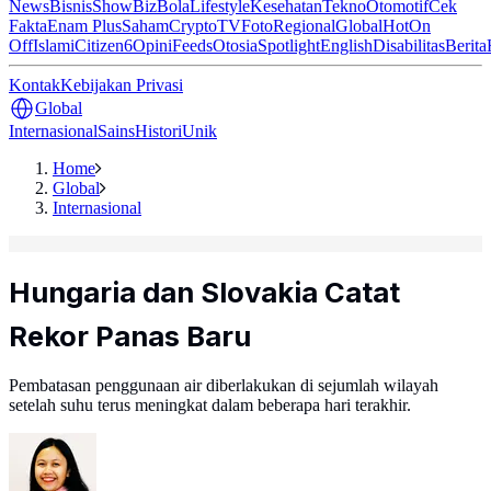
News
Bisnis
ShowBiz
Bola
Lifestyle
Kesehatan
Tekno
Otomotif
Cek
Fakta
Enam Plus
Saham
Crypto
TV
Foto
Regional
Global
Hot
On
Off
Islami
Citizen6
Opini
Feeds
Otosia
Spotlight
English
Disabilitas
Berita
Kontak
Kebijakan Privasi
Global
Internasional
Sains
Histori
Unik
Home
Global
Internasional
Hungaria dan Slovakia Catat
Rekor Panas Baru
Pembatasan penggunaan air diberlakukan di sejumlah wilayah
setelah suhu terus meningkat dalam beberapa hari terakhir.