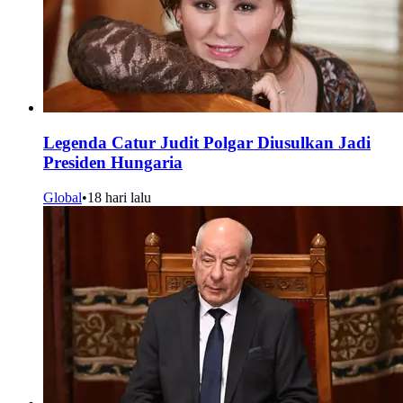
Legenda Catur Judit Polgar Diusulkan Jadi
Presiden Hungaria
Global
•
18 hari lalu