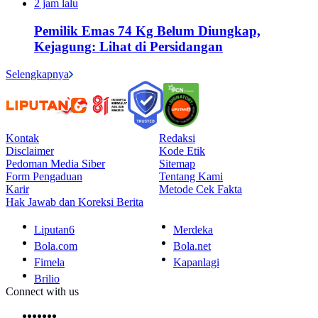
2 jam lalu
Pemilik Emas 74 Kg Belum Diungkap,
Kejagung: Lihat di Persidangan
Selengkapnya
Kontak
Redaksi
Disclaimer
Kode Etik
Pedoman Media Siber
Sitemap
Form Pengaduan
Tentang Kami
Karir
Metode Cek Fakta
Hak Jawab dan Koreksi Berita
Liputan6
Merdeka
Bola.com
Bola.net
Fimela
Kapanlagi
Brilio
Connect with us