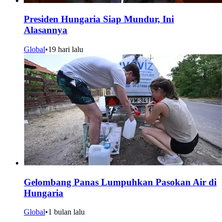
Presiden Hungaria Siap Mundur, Ini
Alasannya
Global
•
19 hari lalu
Gelombang Panas Lumpuhkan Pasokan Air di
Hungaria
Global
•
1 bulan lalu