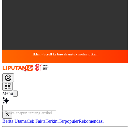
Iklan - Scroll ke bawah untuk melanjutkan
Menu
Tanya apapun tentang artikel ini...
Berita Utama
Cek Fakta
Terkini
Terpopuler
Rekomendasi