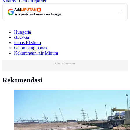
Khairisa Ferida
Reporter
Add
as a preferred source on Google
Hungaria
slovakia
Panas Ekstrem
Gelombang panas
Kekurangan Air Minum
Advertisement
Rekomendasi