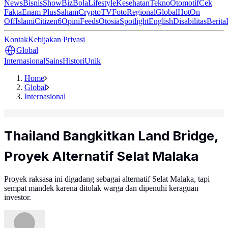
News
Bisnis
ShowBiz
Bola
Lifestyle
Kesehatan
Tekno
Otomotif
Cek
Fakta
Enam Plus
Saham
Crypto
TV
Foto
Regional
Global
Hot
On
Off
Islami
Citizen6
Opini
Feeds
Otosia
Spotlight
English
Disabilitas
Berita
Kontak
Kebijakan Privasi
Global
Internasional
Sains
Histori
Unik
Home
Global
Internasional
Thailand Bangkitkan Land Bridge,
Proyek Alternatif Selat Malaka
Proyek raksasa ini digadang sebagai alternatif Selat Malaka, tapi
sempat mandek karena ditolak warga dan dipenuhi keraguan
investor.