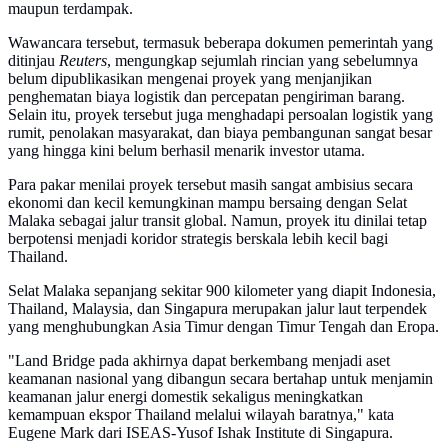
maupun terdampak.
Wawancara tersebut, termasuk beberapa dokumen pemerintah yang
ditinjau
Reuters
, mengungkap sejumlah rincian yang sebelumnya
belum dipublikasikan mengenai proyek yang menjanjikan
penghematan biaya logistik dan percepatan pengiriman barang.
Selain itu, proyek tersebut juga menghadapi persoalan logistik yang
rumit, penolakan masyarakat, dan biaya pembangunan sangat besar
yang hingga kini belum berhasil menarik investor utama.
Para pakar menilai proyek tersebut masih sangat ambisius secara
ekonomi dan kecil kemungkinan mampu bersaing dengan Selat
Malaka sebagai jalur transit global. Namun, proyek itu dinilai tetap
berpotensi menjadi koridor strategis berskala lebih kecil bagi
Thailand.
Selat Malaka sepanjang sekitar 900 kilometer yang diapit Indonesia,
Thailand, Malaysia, dan Singapura merupakan jalur laut terpendek
yang menghubungkan Asia Timur dengan Timur Tengah dan Eropa.
"Land Bridge pada akhirnya dapat berkembang menjadi aset
keamanan nasional yang dibangun secara bertahap untuk menjamin
keamanan jalur energi domestik sekaligus meningkatkan
kemampuan ekspor Thailand melalui wilayah baratnya," kata
Eugene Mark dari ISEAS-Yusof Ishak Institute di Singapura.