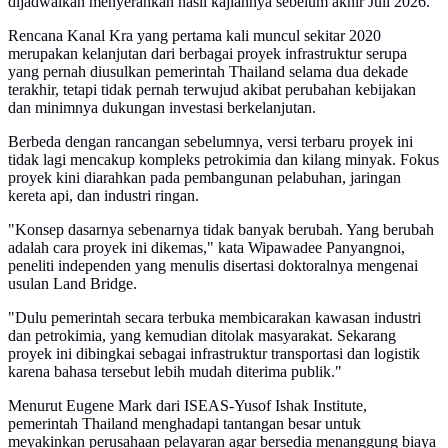
dijadwalkan menyerahkan hasil kajiannya sebelum akhir Juli 2026.
Rencana Kanal Kra yang pertama kali muncul sekitar 2020
merupakan kelanjutan dari berbagai proyek infrastruktur serupa
yang pernah diusulkan pemerintah Thailand selama dua dekade
terakhir, tetapi tidak pernah terwujud akibat perubahan kebijakan
dan minimnya dukungan investasi berkelanjutan.
Berbeda dengan rancangan sebelumnya, versi terbaru proyek ini
tidak lagi mencakup kompleks petrokimia dan kilang minyak. Fokus
proyek kini diarahkan pada pembangunan pelabuhan, jaringan
kereta api, dan industri ringan.
"Konsep dasarnya sebenarnya tidak banyak berubah. Yang berubah
adalah cara proyek ini dikemas," kata Wipawadee Panyangnoi,
peneliti independen yang menulis disertasi doktoralnya mengenai
usulan Land Bridge.
"Dulu pemerintah secara terbuka membicarakan kawasan industri
dan petrokimia, yang kemudian ditolak masyarakat. Sekarang
proyek ini dibingkai sebagai infrastruktur transportasi dan logistik
karena bahasa tersebut lebih mudah diterima publik."
Menurut Eugene Mark dari ISEAS-Yusof Ishak Institute,
pemerintah Thailand menghadapi tantangan besar untuk
meyakinkan perusahaan pelayaran agar bersedia menanggung biaya