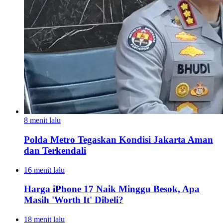
8 menit lalu
Polda Metro Tegaskan Kondisi Jakarta Aman
dan Terkendali
16 menit lalu
Harga iPhone 17 Naik Minggu Besok, Apa
Masih 'Worth It' Dibeli?
18 menit lalu