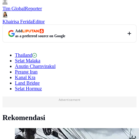
Tim Global
Reporter
Khairisa Ferida
Editor
Add
as a preferred source on Google
Thailand
Selat Malaka
Anutin Charnvirakul
Perang Iran
Kanal Kra
Land Bridge
Selat Hormuz
Advertisement
Rekomendasi