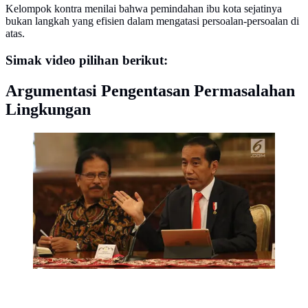
Kelompok kontra menilai bahwa pemindahan ibu kota sejatinya
bukan langkah yang efisien dalam mengatasi persoalan-persoalan di
atas.
Simak video pilihan berikut:
Argumentasi Pengentasan Permasalahan
Lingkungan
Presiden Jokowi didampingi Menteri ATR/BPN Sofyan
Djalil memberikan keterangan pers rencana
pemindahan Ibu Kota Negara di Istana Negara, Senin
(26/8/2019). Lokasi Ibu Kota berada di wilayah
Kabupaten Pejaman Penajam Pasar utara dan
Kabupaten Kutai Kartanegara di Kaltim. (Liputan6
com/Angga Yuniar)