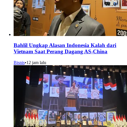
Bahlil Ungkap Alasan Indonesia Kalah dari
Vietnam Saat Perang Dagang AS-China
Bisnis
•
12 jam lalu