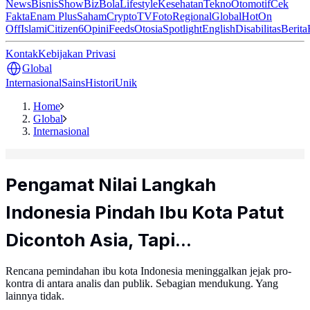
News
Bisnis
ShowBiz
Bola
Lifestyle
Kesehatan
Tekno
Otomotif
Cek
Fakta
Enam Plus
Saham
Crypto
TV
Foto
Regional
Global
Hot
On
Off
Islami
Citizen6
Opini
Feeds
Otosia
Spotlight
English
Disabilitas
Berita
Kontak
Kebijakan Privasi
Global
Internasional
Sains
Histori
Unik
Home
Global
Internasional
Pengamat Nilai Langkah
Indonesia Pindah Ibu Kota Patut
Dicontoh Asia, Tapi...
Rencana pemindahan ibu kota Indonesia meninggalkan jejak pro-
kontra di antara analis dan publik. Sebagian mendukung. Yang
lainnya tidak.