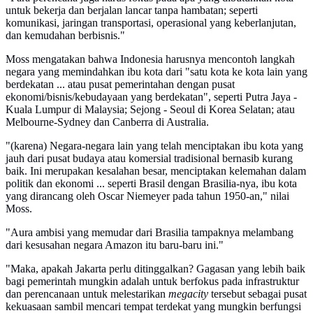
untuk bekerja dan berjalan lancar tanpa hambatan; seperti
komunikasi, jaringan transportasi, operasional yang keberlanjutan,
dan kemudahan berbisnis."
Moss mengatakan bahwa Indonesia harusnya mencontoh langkah
negara yang memindahkan ibu kota dari "satu kota ke kota lain yang
berdekatan ... atau pusat pemerintahan dengan pusat
ekonomi/bisnis/kebudayaan yang berdekatan", seperti Putra Jaya -
Kuala Lumpur di Malaysia; Sejong - Seoul di Korea Selatan; atau
Melbourne-Sydney dan Canberra di Australia.
"(karena) Negara-negara lain yang telah menciptakan ibu kota yang
jauh dari pusat budaya atau komersial tradisional bernasib kurang
baik. Ini merupakan kesalahan besar, menciptakan kelemahan dalam
politik dan ekonomi ... seperti Brasil dengan Brasilia-nya, ibu kota
yang dirancang oleh Oscar Niemeyer pada tahun 1950-an," nilai
Moss.
"Aura ambisi yang memudar dari Brasilia tampaknya melambang
dari kesusahan negara Amazon itu baru-baru ini."
"Maka, apakah Jakarta perlu ditinggalkan? Gagasan yang lebih baik
bagi pemerintah mungkin adalah untuk berfokus pada infrastruktur
dan perencanaan untuk melestarikan
megacity
tersebut sebagai pusat
kekuasaan sambil mencari tempat terdekat yang mungkin berfungsi