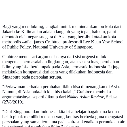
Bagi yang mendukung, langkah untuk memindahkan ibu kota dari
Jakarta ke Kalimantan adalah langkah yang tepat, bahkan, patut
dicontoh oleh negara-negara di Asia yang beri-ibukota-kan kota
metropolis --nilai james Crabtree, profesor di Lee Kuan Yew School
of Public Policy, National University of Singapore.
Crabtree mendasari argumentasinya dari sisi urgensi untuk
mengentas permasalahan lingkungan, atau secara luas, perubahan
iklim yang bisa berdampak pada Asia, termasuk Indonesia. Ia juga
melakukan komparasi dari cara yang dilakukan Indonesia dan
Singapura pada persoalan serupa.
"Perlawanan terhadap perubahan iklim bisa dimenangkan di Asia.
Namun, di Asia pula-lah kita bisa kalah," Crabtree membuka
argumentasinya, seperti dikutip dari
Nikkei Asian Review
, Selasa
(27/8/2019).
"Dari Singapura dan Indonesia kita bisa belajar bagaimana kedua
belah pihak memiliki rencana yang kontras berbeda guna mengatasi
persoalan yang sama, terutama pada sub-isu kenaikan permukaan air
laut sebagai ciri perubahan iklim," jelasnya.