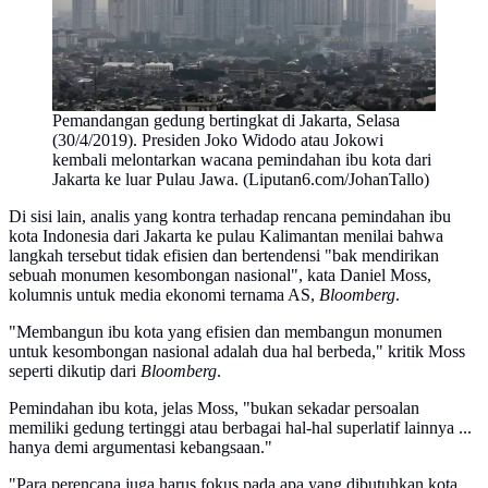
Pemandangan gedung bertingkat di Jakarta, Selasa
(30/4/2019). Presiden Joko Widodo atau Jokowi
kembali melontarkan wacana pemindahan ibu kota dari
Jakarta ke luar Pulau Jawa. (Liputan6.com/JohanTallo)
Di sisi lain, analis yang kontra terhadap rencana pemindahan ibu
kota Indonesia dari Jakarta ke pulau Kalimantan menilai bahwa
langkah tersebut tidak efisien dan bertendensi "bak mendirikan
sebuah monumen kesombongan nasional", kata Daniel Moss,
kolumnis untuk media ekonomi ternama AS,
Bloomberg
.
"Membangun ibu kota yang efisien dan membangun monumen
untuk kesombongan nasional adalah dua hal berbeda," kritik Moss
seperti dikutip dari
Bloomberg
.
Pemindahan ibu kota, jelas Moss, "bukan sekadar persoalan
memiliki gedung tertinggi atau berbagai hal-hal superlatif lainnya ...
hanya demi argumentasi kebangsaan."
"Para perencana juga harus fokus pada apa yang dibutuhkan kota