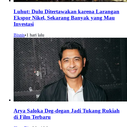
Luhut: Dulu Ditertawakan karena Larangan
Ekspor Nikel, Sekarang Banyak yang Mau
Investasi
Bisnis
•
1 hari lalu
Arya Saloka Deg-degan Jadi Tukang Rukiah
di Film Terbaru