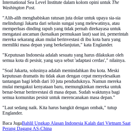
International Sea Level Institute dalam kolom opini untuk
The
Washington Post
.
"Alih-alih menghabiskan ratusan juta dolar untuk upaya sia-sia
melindungi Jakarta dari selusin sungai yang melewatinya, atau
memperluas dinding rapuh yang tidak pernah direkayasa untuk
mengatasi ancaman (kenaikan permukaan laut) saat ini, pemerintah
mereka sekarang akan mulai berinvestasi di ibu kota baru yang
memiliki masa depan yang berkelanjutan," kata Englander.
"Keputusan Indonesia adalah sesuatu yang harus dilakukan oleh
semua kota di pesisir, yang saya sebut 'adaptasi cerdas'," nilainya.
"Soal Jakarta, solusinya adalah memindahkan ibu kota. Meski
keputusan dramatis itu tidak akan dengan cepat menyelesaikan
tantangan bagi lebih dari 10 juta penduduknya. Namun mereka
mulai mengakui kenyataan baru, memungkinkan mereka untuk
benar-benar berinvestasi di masa depan. Sudah waktunya bagi
semua komunitas pesisir untuk merencanakan masa depan."
"Laut sedang naik. Kita harus bangkit dengan ombak," tutup
Englander.
Baca Juga
Bahlil Ungkap Alasan Indonesia Kalah dari Vietnam Saat
Perang Dagang AS-China