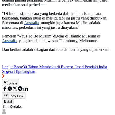
dengan jumlah penduduk Muslim terbanyak akhir-akhir ini justru
meributkan soal perbedaan.
"Di Indonesia ada cara yang berbeda dalam aliran Islam, cara
beribadah, bahkan ritual di masjid, tapi ini justru yang diributkan.
Sementara di
Australia
, mungkin juga karena Muslim adalah
minoritas, perbedaan ini yang justru dirayakan."
Pameran 'Ways To Be Muslim' digelar di Islamic Museum of
Australia
, yang berada di kawasan Thornburry, Melbourne.
Dan berikut adalah sebagian dari foto dan cerita yang dipamerkan.
Lanjut Baca:
30 Tahun Membeku di Everest, Jasad Pendaki India
Segera Dipulangkan
Share
Copy Link
Batal
Tim Redaksi