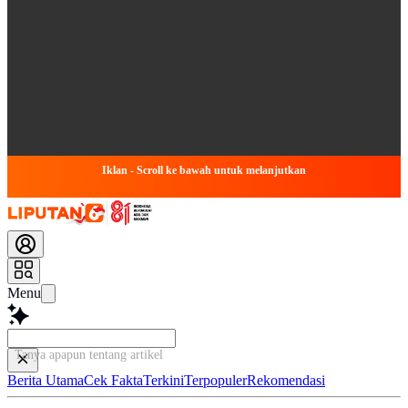
Iklan - Scroll ke bawah untuk melanjutkan
Menu
Tanya apapun tentang artikel ini...
Berita Utama
Cek Fakta
Terkini
Terpopuler
Rekomendasi