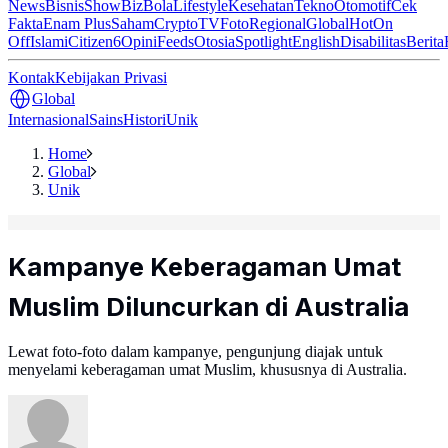
News
Bisnis
ShowBiz
Bola
Lifestyle
Kesehatan
Tekno
Otomotif
Cek
Fakta
Enam Plus
Saham
Crypto
TV
Foto
Regional
Global
Hot
On
Off
Islami
Citizen6
Opini
Feeds
Otosia
Spotlight
English
Disabilitas
Berita
Kontak
Kebijakan Privasi
Global
Internasional
Sains
Histori
Unik
Home
Global
Unik
Kampanye Keberagaman Umat
Muslim Diluncurkan di Australia
Lewat foto-foto dalam kampanye, pengunjung diajak untuk
menyelami keberagaman umat Muslim, khususnya di Australia.