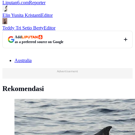
Liputan6.com
Reporter
Elin Yunita Kristanti
Editor
Teddy Tri Setio Berty
Editor
Add
as a preferred source on Google
Australia
Advertisement
Rekomendasi