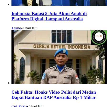
Indonesia Batasi 5 Juta Akun Anak di
Platform Digital, Lampaui Australia
Tekno
•
4 hari lalu
Cek Fakta: Hoaks Video Polisi dari Medan
Dapat Bantuan DAP Australia Rp 1 Miliar
Cek Fakta
•
5 hari lalu