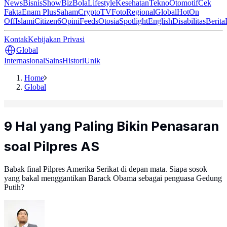
News
Bisnis
ShowBiz
Bola
Lifestyle
Kesehatan
Tekno
Otomotif
Cek
Fakta
Enam Plus
Saham
Crypto
TV
Foto
Regional
Global
Hot
On
Off
Islami
Citizen6
Opini
Feeds
Otosia
Spotlight
English
Disabilitas
Berita
Kontak
Kebijakan Privasi
Global
Internasional
Sains
Histori
Unik
Home
Global
9 Hal yang Paling Bikin Penasaran
soal Pilpres AS
Babak final Pilpres Amerika Serikat di depan mata. Siapa sosok
yang bakal menggantikan Barack Obama sebagai penguasa Gedung
Putih?