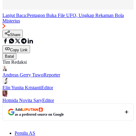
Lanjut Baca:
Pentagon Buka File UFO, Ungkap Rekaman Bola
Misterius
Share
Copy Link
Batal
Tim Redaksi
Andreas Gerry Tuwo
Reporter
Elin Yunita Kristanti
Editor
Hotnida Novita Sary
Editor
Add
as a preferred source on Google
Pemilu AS