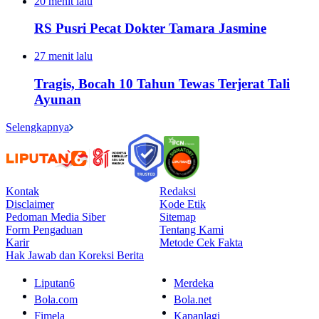
20 menit lalu
RS Pusri Pecat Dokter Tamara Jasmine
27 menit lalu
Tragis, Bocah 10 Tahun Tewas Terjerat Tali
Ayunan
Selengkapnya
Kontak
Redaksi
Disclaimer
Kode Etik
Pedoman Media Siber
Sitemap
Form Pengaduan
Tentang Kami
Karir
Metode Cek Fakta
Hak Jawab dan Koreksi Berita
Liputan6
Merdeka
Bola.com
Bola.net
Fimela
Kapanlagi