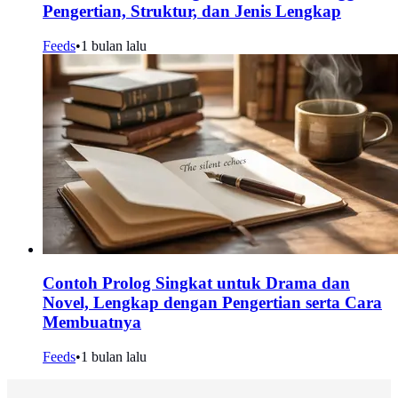
Pengertian, Struktur, dan Jenis Lengkap
Feeds
•
1 bulan lalu
Contoh Prolog Singkat untuk Drama dan
Novel, Lengkap dengan Pengertian serta Cara
Membuatnya
Feeds
•
1 bulan lalu