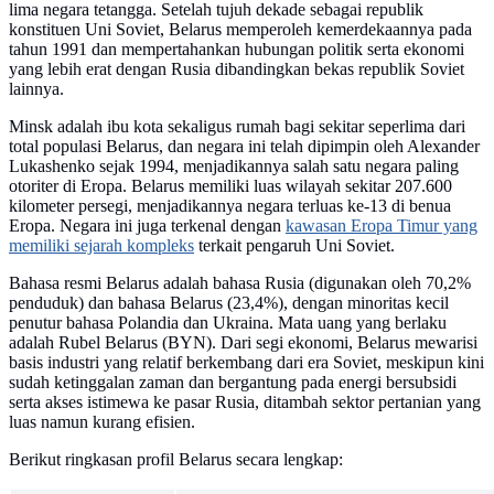
lima negara tetangga. Setelah tujuh dekade sebagai republik
konstituen Uni Soviet, Belarus memperoleh kemerdekaannya pada
tahun 1991 dan mempertahankan hubungan politik serta ekonomi
yang lebih erat dengan Rusia dibandingkan bekas republik Soviet
lainnya.
Minsk adalah ibu kota sekaligus rumah bagi sekitar seperlima dari
total populasi Belarus, dan negara ini telah dipimpin oleh Alexander
Lukashenko sejak 1994, menjadikannya salah satu negara paling
otoriter di Eropa. Belarus memiliki luas wilayah sekitar 207.600
kilometer persegi, menjadikannya negara terluas ke-13 di benua
Eropa. Negara ini juga terkenal dengan
kawasan Eropa Timur yang
memiliki sejarah kompleks
terkait pengaruh Uni Soviet.
Bahasa resmi Belarus adalah bahasa Rusia (digunakan oleh 70,2%
penduduk) dan bahasa Belarus (23,4%), dengan minoritas kecil
penutur bahasa Polandia dan Ukraina. Mata uang yang berlaku
adalah Rubel Belarus (BYN). Dari segi ekonomi, Belarus mewarisi
basis industri yang relatif berkembang dari era Soviet, meskipun kini
sudah ketinggalan zaman dan bergantung pada energi bersubsidi
serta akses istimewa ke pasar Rusia, ditambah sektor pertanian yang
luas namun kurang efisien.
Berikut ringkasan profil Belarus secara lengkap: