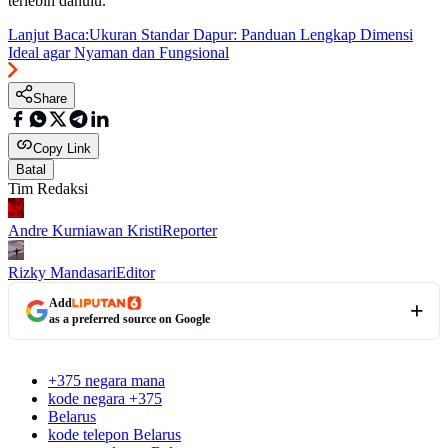
terlebih dahulu.
Lanjut Baca:
Ukuran Standar Dapur: Panduan Lengkap Dimensi
Ideal agar Nyaman dan Fungsional
Share
Copy Link
Batal
Tim Redaksi
Andre Kurniawan Kristi
Reporter
Rizky Mandasari
Editor
Add
as a preferred source on Google
+375 negara mana
kode negara +375
Belarus
kode telepon Belarus