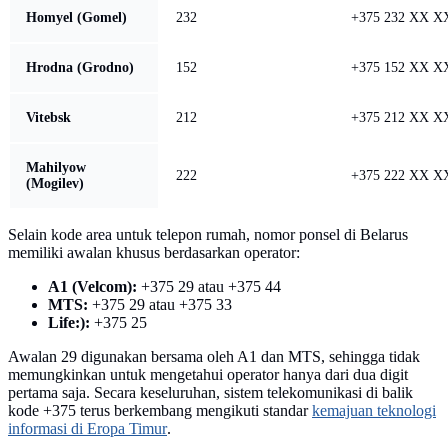
Homyel (Gomel)
232
+375 232 XX X
Hrodna (Grodno)
152
+375 152 XX X
Vitebsk
212
+375 212 XX X
Mahilyow
222
+375 222 XX X
(Mogilev)
Selain kode area untuk telepon rumah, nomor ponsel di Belarus
memiliki awalan khusus berdasarkan operator:
A1 (Velcom):
+375 29 atau +375 44
MTS:
+375 29 atau +375 33
Life:):
+375 25
Awalan 29 digunakan bersama oleh A1 dan MTS, sehingga tidak
memungkinkan untuk mengetahui operator hanya dari dua digit
pertama saja. Secara keseluruhan, sistem telekomunikasi di balik
kode +375 terus berkembang mengikuti standar
kemajuan teknologi
informasi di Eropa Timur
.