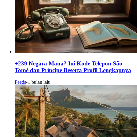
+239 Negara Mana? Ini Kode Telepon São
Tomé dan Príncipe Beserta Profil Lengkapnya
Feeds
•
1 bulan lalu