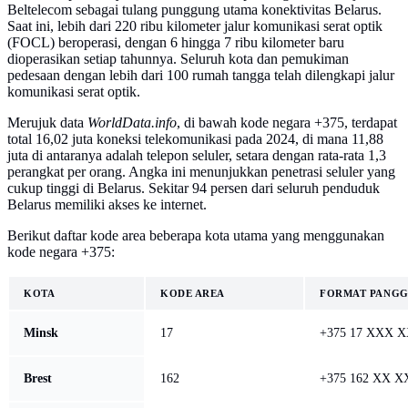
Beltelecom sebagai tulang punggung utama konektivitas Belarus.
Saat ini, lebih dari 220 ribu kilometer jalur komunikasi serat optik
(FOCL) beroperasi, dengan 6 hingga 7 ribu kilometer baru
dioperasikan setiap tahunnya. Seluruh kota dan pemukiman
pedesaan dengan lebih dari 100 rumah tangga telah dilengkapi jalur
komunikasi serat optik.
Merujuk data
WorldData.info
, di bawah kode negara +375, terdapat
total 16,02 juta koneksi telekomunikasi pada 2024, di mana 11,88
juta di antaranya adalah telepon seluler, setara dengan rata-rata 1,3
perangkat per orang. Angka ini menunjukkan penetrasi seluler yang
cukup tinggi di Belarus. Sekitar 94 persen dari seluruh penduduk
Belarus memiliki akses ke internet.
Berikut daftar kode area beberapa kota utama yang menggunakan
kode negara +375:
KOTA
KODE AREA
FORMAT PANGG
Minsk
17
+375 17 XXX 
Brest
162
+375 162 XX X