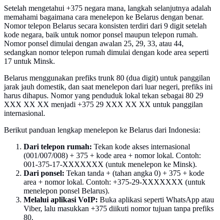
Setelah mengetahui +375 negara mana, langkah selanjutnya adalah
memahami bagaimana cara menelepon ke Belarus dengan benar.
Nomor telepon Belarus secara konsisten terdiri dari 9 digit setelah
kode negara, baik untuk nomor ponsel maupun telepon rumah.
Nomor ponsel dimulai dengan awalan 25, 29, 33, atau 44,
sedangkan nomor telepon rumah dimulai dengan kode area seperti
17 untuk Minsk.
Belarus menggunakan prefiks trunk 80 (dua digit) untuk panggilan
jarak jauh domestik, dan saat menelepon dari luar negeri, prefiks ini
harus dihapus. Nomor yang penduduk lokal tekan sebagai 80 29
XXX XX XX menjadi +375 29 XXX XX XX untuk panggilan
internasional.
Berikut panduan lengkap menelepon ke Belarus dari Indonesia:
Dari telepon rumah:
Tekan kode akses internasional
(001/007/008) + 375 + kode area + nomor lokal. Contoh:
001-375-17-XXXXXXX (untuk menelepon ke Minsk).
Dari ponsel:
Tekan tanda + (tahan angka 0) + 375 + kode
area + nomor lokal. Contoh: +375-29-XXXXXXX (untuk
menelepon ponsel Belarus).
Melalui aplikasi VoIP:
Buka aplikasi seperti WhatsApp atau
Viber, lalu masukkan +375 diikuti nomor tujuan tanpa prefiks
80.