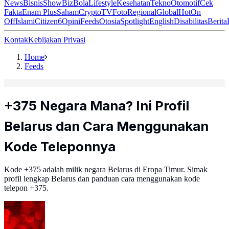
News
Bisnis
ShowBiz
Bola
Lifestyle
Kesehatan
Tekno
Otomotif
Cek
Fakta
Enam Plus
Saham
Crypto
TV
Foto
Regional
Global
Hot
On
Off
Islami
Citizen6
Opini
Feeds
Otosia
Spotlight
English
Disabilitas
Berita
Kontak
Kebijakan Privasi
Home
Feeds
+375 Negara Mana? Ini Profil
Belarus dan Cara Menggunakan
Kode Teleponnya
Kode +375 adalah milik negara Belarus di Eropa Timur. Simak
profil lengkap Belarus dan panduan cara menggunakan kode
telepon +375.