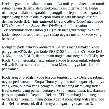
Kode negara merupakan deretan angka unik yang ditetapkan untuk
setiap negara dalam sistem telekomunikasi internasional. Fungsi
utamanya adalah mengarahkan panggilan telepon lintas negara ke
tujuan yang tepat. Kode telepon suatu negara biasanya disebut
dengan Kode IDD (
International Direct Calling Code
) atau Kode
ISD (
International Subscriber Dialing
), dan International
Telecommunication Union (ITU) telah mengatur pengalokasian
kode telepon tersebut sehingga setiap negara memiliki kode yang
berbeda.
Mengacu pada data
Worldometers
, Belarus menggunakan kode
panggilan +375, dengan kode ISO 3166-1 alpha-2 BY, kode ISO
3166-1 alpha-3 BLR, dan domain tingkat atas negara (ccTLD) .by.
Kode +375 merupakan satu-satunya kode telepon untuk seluruh
wilayah Belarus, mencakup ibu kota Minsk hingga kota-kota di
pedalaman.
Kode area 375 adalah kode telepon tunggal untuk Belarus, sebuah
negara pedalaman di Eropa Timur yang dikenal dengan sejarahnya
yang kaya, budaya yang beragam, dan bentang alam yang indah.
Bagi mereka yang pernah bertanya +375 negara mana, jawabannya
jelas mengarah ke Republik Belarus. ITU membagi kode negara
berdasarkan zona, di mana Zona 3 dan 4 mencakup wilayah Eropa,
dan Belarus termasuk di dalamnya dengan angka awalan 3.