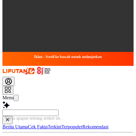
Iklan - Scroll ke bawah untuk melanjutkan
Menu
Baca
Berita Utama
Cek Fakta
Terkini
Terpopuler
Rekomendasi