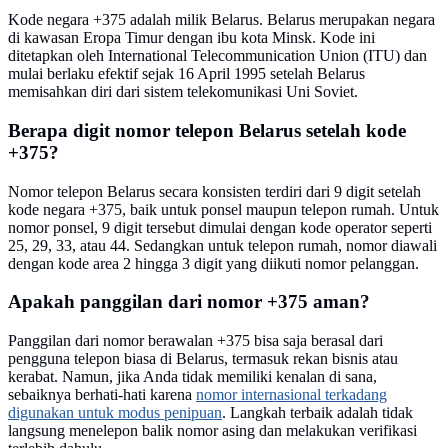
Kode negara +375 adalah milik Belarus. Belarus merupakan negara
di kawasan Eropa Timur dengan ibu kota Minsk. Kode ini
ditetapkan oleh International Telecommunication Union (ITU) dan
mulai berlaku efektif sejak 16 April 1995 setelah Belarus
memisahkan diri dari sistem telekomunikasi Uni Soviet.
Berapa digit nomor telepon Belarus setelah kode
+375?
Nomor telepon Belarus secara konsisten terdiri dari 9 digit setelah
kode negara +375, baik untuk ponsel maupun telepon rumah. Untuk
nomor ponsel, 9 digit tersebut dimulai dengan kode operator seperti
25, 29, 33, atau 44. Sedangkan untuk telepon rumah, nomor diawali
dengan kode area 2 hingga 3 digit yang diikuti nomor pelanggan.
Apakah panggilan dari nomor +375 aman?
Panggilan dari nomor berawalan +375 bisa saja berasal dari
pengguna telepon biasa di Belarus, termasuk rekan bisnis atau
kerabat. Namun, jika Anda tidak memiliki kenalan di sana,
sebaiknya berhati-hati karena
nomor internasional terkadang
digunakan untuk modus penipuan
. Langkah terbaik adalah tidak
langsung menelepon balik nomor asing dan melakukan verifikasi