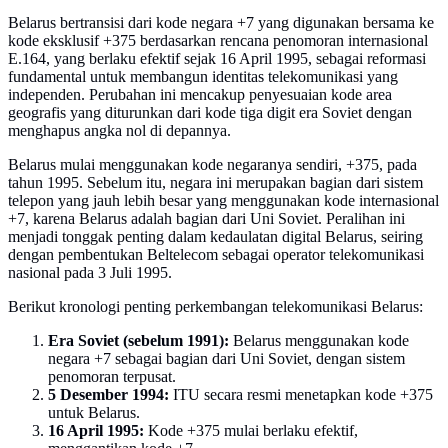
Belarus bertransisi dari kode negara +7 yang digunakan bersama ke
kode eksklusif +375 berdasarkan rencana penomoran internasional
E.164, yang berlaku efektif sejak 16 April 1995, sebagai reformasi
fundamental untuk membangun identitas telekomunikasi yang
independen. Perubahan ini mencakup penyesuaian kode area
geografis yang diturunkan dari kode tiga digit era Soviet dengan
menghapus angka nol di depannya.
Belarus mulai menggunakan kode negaranya sendiri, +375, pada
tahun 1995. Sebelum itu, negara ini merupakan bagian dari sistem
telepon yang jauh lebih besar yang menggunakan kode internasional
+7, karena Belarus adalah bagian dari Uni Soviet. Peralihan ini
menjadi tonggak penting dalam kedaulatan digital Belarus, seiring
dengan pembentukan Beltelecom sebagai operator telekomunikasi
nasional pada 3 Juli 1995.
Berikut kronologi penting perkembangan telekomunikasi Belarus:
Era Soviet (sebelum 1991):
Belarus menggunakan kode
negara +7 sebagai bagian dari Uni Soviet, dengan sistem
penomoran terpusat.
5 Desember 1994:
ITU secara resmi menetapkan kode +375
untuk Belarus.
16 April 1995:
Kode +375 mulai berlaku efektif,