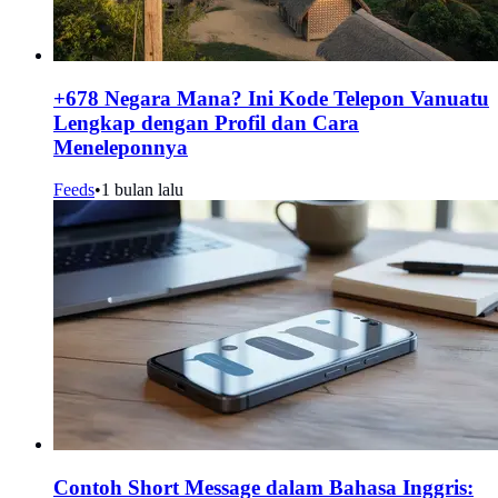
+678 Negara Mana? Ini Kode Telepon Vanuatu
Lengkap dengan Profil dan Cara
Meneleponnya
Feeds
•
1 bulan lalu
Contoh Short Message dalam Bahasa Inggris: