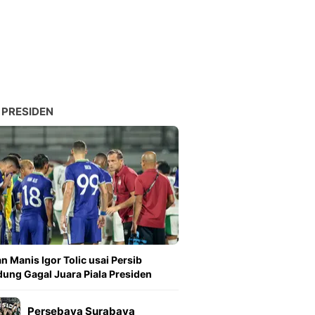
Sport
Berita Bola Terkini, Ja
Klasemen, Hasil Liga
 PRESIDEN
n Manis Igor Tolic usai Persib
ung Gagal Juara Piala Presiden
Persebaya Surabaya