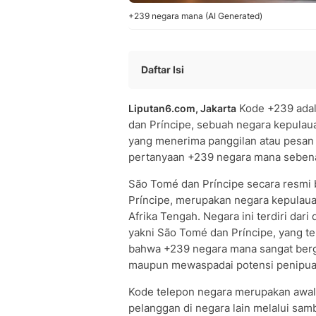
+239 negara mana (AI Generated)
Daftar Isi
Apa Itu Kode Telepon +239 dan Nega
Kode +239 ada
Liputan6.com, Jakarta
Profil São Tomé dan Príncipe, Negara
dan Príncipe, sebuah negara kepulaua
Cara Menggunakan Kode +239 untuk 
yang menerima panggilan atau pesan 
Sistem Zona Kode Telepon Internasion
pertanyaan +239 negara mana seben
Sejarah dan Fakta Menarik São Tomé 
Waspada Potensi Penipuan dari Nom
São Tomé dan Príncipe secara resmi
Pertanyaan Seputar Kode +239
Príncipe, merupakan negara kepulauan 
Afrika Tengah. Negara ini terdiri dar
• Apa itu kode telepon +239 dan n
yakni São Tomé dan Príncipe, yang te
• Bagaimana format nomor telepon di
bahwa +239 negara mana sangat ber
• Apakah panggilan dari nomor +239
maupun mewaspadai potensi penipua
Kode telepon negara merupakan awal
pelanggan di negara lain melalui sam