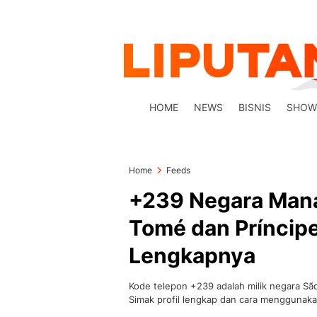
HOME
NEWS
BISNIS
SHOW
Home
Feeds
+239 Negara Mana
Tomé dan Príncipe
Lengkapnya
Kode telepon +239 adalah milik negara São
Simak profil lengkap dan cara menggunak