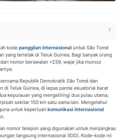
ra Mana Pemiliknya
lah kode
panggilan internasional
untuk São Tomé
 di Balik Kode +239
n yang terletak di Teluk Guinea. Bagi banyak orang
Menelepon ke São Tomé dan Príncipe
dari nomor berawalan +239, wajar jika muncul
al dan Posisi +239
arnya.
dan Príncipe
or +239
 bernama Republik Demokratik São Tomé dan
di Teluk Guinea, di lepas pantai ekuatorial barat
i dua kepulauan yang mengelilingi dua pulau utama,
egara mana yang menggunakannya?
rpisah sekitar 150 km satu sama lain. Mengetahui
 São Tomé dan Príncipe?
guna untuk keperluan
komunikasi internasional
 selalu merupakan penipuan?
n.
an nomor telepon yang digunakan untuk menjangkau
bungan langsung internasional (IDD). Kode-kode ini