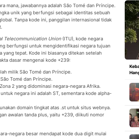
ra mana, jawabannya adalah São Tomé dan Príncipe.
gka unik yang berfungsi sebagai identitas sebuah
obal. Tanpa kode ini, panggilan internasional tidak
.
nal Telecommunication Union
(ITU), kode negara
t yang berfungsi untuk mengidentifikasi negara tujuan
yang tepat. Kode ini biasanya ditekan setelah
 fakta dasar mengenai kode +239:
Keb
ah milik São Tomé dan Príncipe.
Hang
 São Tomé dan Príncipe.
ona 2 yang didominasi negara-negara Afrika.
untuk negara ini adalah ST, sementara kode alpha-
nakan domain tingkat atas .st untuk situs webnya.
an awalan tanda plus, yaitu +239, diikuti nomor
gara-negara besar mendapat kode dua digit mulai