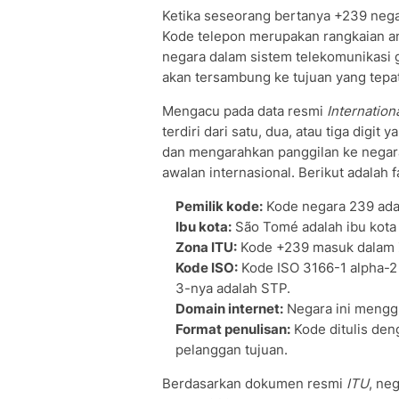
Ketika seseorang bertanya +239 nega
Kode telepon merupakan rangkaian an
negara dalam sistem telekomunikasi gl
akan tersambung ke tujuan yang tepat
Mengacu pada data resmi
Internatio
terdiri dari satu, dua, atau tiga digi
dan mengarahkan panggilan ke negara 
awalan internasional. Berikut adalah
Pemilik kode:
Kode negara 239 adal
Ibu kota:
São Tomé adalah ibu kota
Zona ITU:
Kode +239 masuk dalam Z
Kode ISO:
Kode ISO 3166-1 alpha-2 
3-nya adalah STP.
Domain internet:
Negara ini menggu
Format penulisan:
Kode ditulis deng
pelanggan tujuan.
Berdasarkan dokumen resmi
ITU
, ne