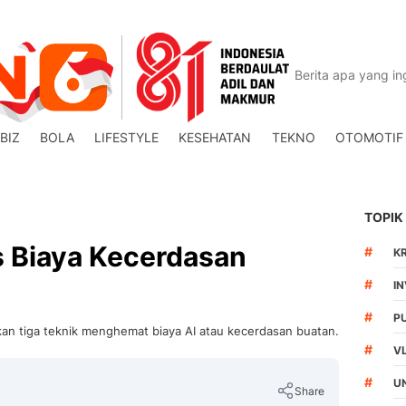
BIZ
BOLA
LIFESTYLE
KESEHATAN
TEKNO
OTOMOTIF
TOPIK
 Biaya Kecerdasan
#
K
#
I
#
P
n tiga teknik menghemat biaya AI atau kecerdasan buatan.
#
V
#
U
Share