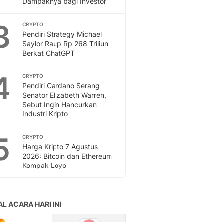
Dampaknya bagi Investor
Feeds
Feeds Liputan6: Kumpul
3
CRYPTO
Terbaru Harian
Pendiri Strategy Michael
Otosia
Saylor Raup Rp 268 Triliun
Berkat ChatGPT
Otosia
Spotlight
4
Berita Terkini, Kabar Te
CRYPTO
Pendiri Cardano Serang
Dan Dunia - Liputan6.
Senator Elizabeth Warren,
English
Sebut Ingin Hancurkan
Exploring Knowledge, T
Industri Kripto
En.Liputan6.com
Disabilitas
5
CRYPTO
Disabilitas Berita Terkini
Harga Kripto 7 Agustus
Harian, Berita Terbaru,
2026: Bitcoin dan Ethereum
Kompak Loyo
Berita
Berita Hari Ini Politik,
Health
Kabar Berita Terbaru D
Diet, Herbal Terbaik