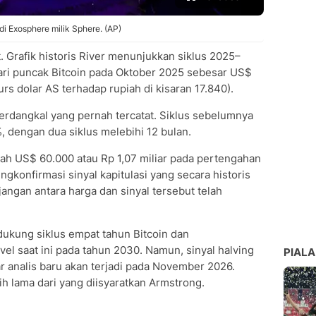
 Exosphere milik Sphere. (AP)
 Grafik historis River menunjukkan siklus 2025–
ri puncak Bitcoin pada Oktober 2025 sebesar US$
urs dolar AS terhadap rupiah di kisaran 17.840).
terdangkal yang pernah tercatat. Siklus sebelumnya
 dengan dua siklus melebihi 12 bulan.
h US$ 60.000 atau Rp 1,07 miliar pada pertengahan
gkonfirmasi sinyal kapitulasi yang secara historis
jangan antara harga dan sinyal tersebut telah
ukung siklus empat tahun Bitcoin dan
vel saat ini pada tahun 2030. Namun, sinyal halving
PIALA
r analis baru akan terjadi pada November 2026.
h lama dari yang diisyaratkan Armstrong.