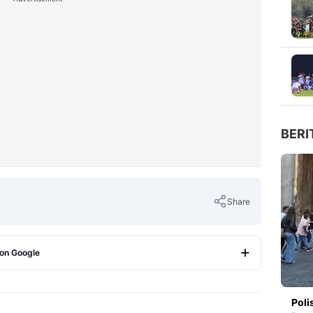
BERI
Share
 on Google
Copy Link
Poli