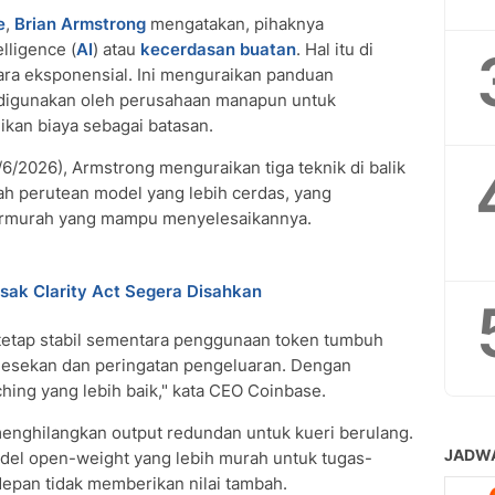
e
,
Brian Armstrong
mengatakan, pihaknya
lligence (
AI
) atau
kecerdasan buatan
. Hal itu di
ra eksponensial. Ini menguraikan panduan
t digunakan oleh perusahaan manapun untuk
ikan biaya sebagai batasan.
/6/2026), Armstrong menguraikan tiga teknik di balik
h perutean model yang lebih cerdas, yang
rmurah yang mampu menyelesaikannya.
sak Clarity Act Segera Disahkan
tetap stabil sementara penggunaan token tumbuh
gesekan dan peringatan pengeluaran. Dengan
ching yang lebih baik," kata CEO Coinbase.
menghilangkan output redundan untuk kueri berulang.
odel open-weight yang lebih murah untuk tugas-
rdepan tidak memberikan nilai tambah.