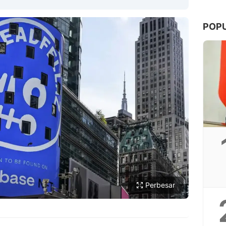
POP
Copy Link
Perbesar