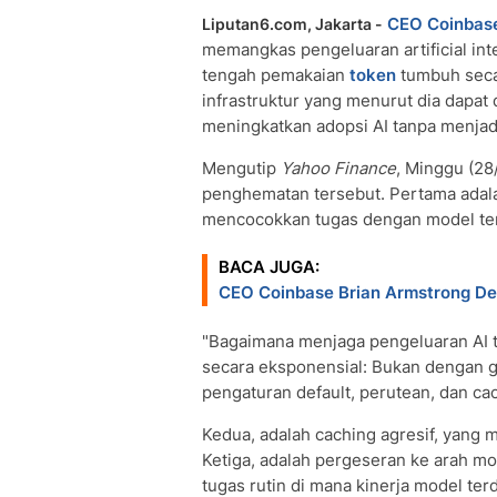
CEO Coinbas
Liputan6.com, Jakarta -
memangkas pengeluaran artificial inte
tengah pemakaian
token
tumbuh seca
infrastruktur yang menurut dia dapa
meningkatkan adopsi AI tanpa menjad
Mengutip
Yahoo Finance
, Minggu (28
penghematan tersebut. Pertama adala
mencocokkan tugas dengan model te
BACA JUGA:
CEO Coinbase Brian Armstrong De
"Bagaimana menjaga pengeluaran AI 
secara eksponensial: Bukan dengan 
pengaturan default, perutean, dan ca
Kedua, adalah caching agresif, yang 
Ketiga, adalah pergeseran ke arah m
tugas rutin di mana kinerja model te