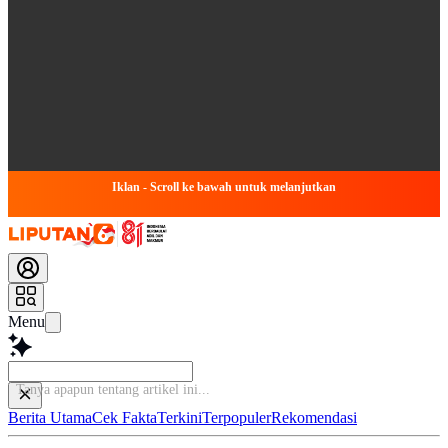
Iklan - Scroll ke bawah untuk melanjutkan
Menu
Berita Utama
Cek Fakta
Terkini
Terpopuler
Rekomendasi