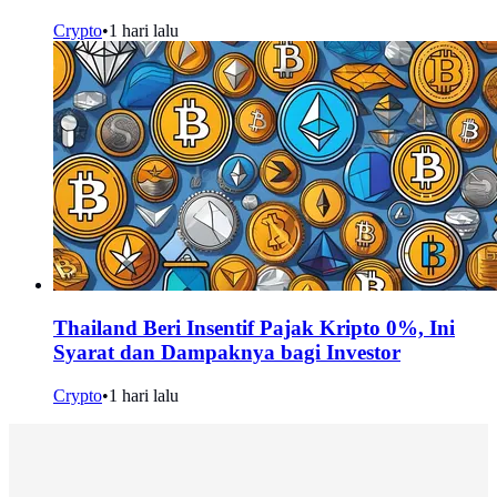
Crypto
•
1 hari lalu
Thailand Beri Insentif Pajak Kripto 0%, Ini
Syarat dan Dampaknya bagi Investor
Crypto
•
1 hari lalu