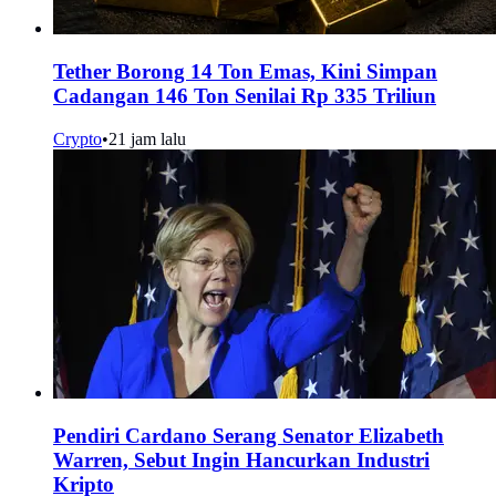
Tether Borong 14 Ton Emas, Kini Simpan
Cadangan 146 Ton Senilai Rp 335 Triliun
Crypto
•
21 jam lalu
Pendiri Cardano Serang Senator Elizabeth
Warren, Sebut Ingin Hancurkan Industri
Kripto