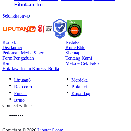
Filmkan Ini
Selengkapnya
Kontak
Redaksi
Disclaimer
Kode Etik
Pedoman Media Siber
Sitemap
Form Pengaduan
Tentang Kami
Karir
Metode Cek Fakta
Hak Jawab dan Koreksi Berita
Liputan6
Merdeka
Bola.com
Bola.net
Fimela
Kapanlagi
Brilio
Connect with us
Copyright © 2026
Liputan6.com