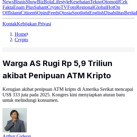
News
Bisnis
ShowBiz
Bola
Lifestyle
Kesehatan
Tekno
Otomotif
Cek
Fakta
Enam Plus
Saham
Crypto
TV
Foto
Regional
Global
Hot
On
Off
Islami
Citizen6
Opini
Feeds
Otosia
Spotlight
English
Disabilitas
Berita
Kontak
Kebijakan Privasi
Home
Crypto
Warga AS Rugi Rp 5,9 Triliun
akibat Penipuan ATM Kripto
Kerugian akibat penipuan ATM kripto di Amerika Serikat mencapai
US$ 333 juta pada 2025. Kongres kini menyiapkan aturan baru
untuk melindungi konsumen.
Arthur Gideon